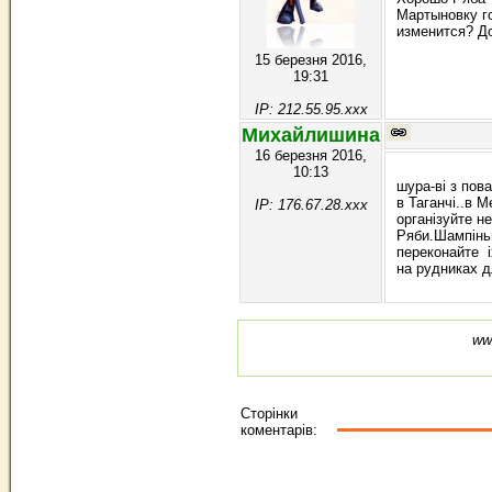
Мартыновку го
изменится? Д
15 березня 2016,
19:31
IP: 212.55.95.xxx
Михайлишина
16 березня 2016,
10:13
шура-ві з пов
в Таганчі..в
IP: 176.67.28.xxx
організуйте н
Ряби.Шампіньй
переконайте і
на рудниках д
ww
Сторінки
коментарів: