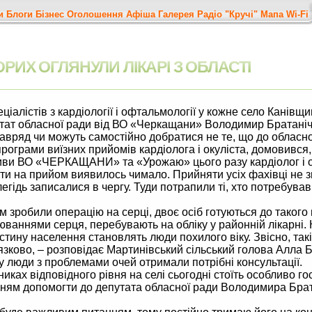
и
Блоги
Бізнес
Оголошення
Афіша
Галерея
Радіо "Кручі"
Мапа
Wi-Fi
РИХ ОГЛЯНУЛИ ЛІКАРІ З ОБЛАСТІ
іалістів з кардіології і офтальмології у кожне село Канівщи
тат обласної ради від ВО «Черкащани» Володимир Братаніч
вряд чи можуть самостійно добратися не те, що до обласної 
ограми виїзних прийомів кардіолога і окуліста, домовився, 
ативи ВО «ЧЕРКАЩАНИ» та «Урожаю» цього разу кардіолог і о
ти на прийом виявилось чимало. Прийняти усіх фахівці не з
егідь записалися в чергу. Туди потрапили ті, хто потребував 
им зробили операцію на серці, двоє осіб готуються до таког
ворюваннями серця, перебувають на обліку у районній лікарні. К
астину населення становлять люди похилого віку. Звісно, такі
зково, – розповідає Мартинівський сільський голова Алла Бу
му люди з проблемами очей отримали потрібні консультації.
ках відповідного рівня на селі сьогодні стоїть особливо го
нням допомогти до депутата обласної ради Володимира Бра