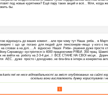
товят под новые курятники? Ещё пару таких акций и всё... Мля, когда же
ожить бы.
агою відношусь до ваших комент....але при чому тут Наша ряба... в Мартин
 Межиричі і що це погано для людей для пенсіонерів--якщо у кого є 
е на словах а на ділі.....А відносно Нашоі Ряби-- рішення дуже просте х
ону.Сирзаводу--зустрінтеся із 4000 працюючими РЯБИ. 350 прац. Шампі
х не вийти на роботу на 2-3-4 дні...І ВСЕ СТАНЕ НА СВОІ місця.. Дореч
ля АЕС.. дуже просто і доходчиво..не бла-бла в інтерн.а конкректна акти
w.kaniv.net не несе відповідальності за зміст опублікованих на сайті к
оскільки вони висловлюють думку користувачів і н
1