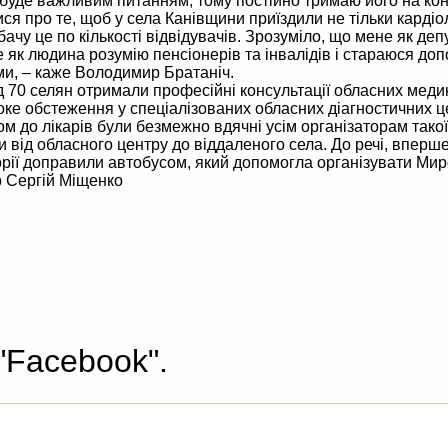
буде важливим питанням, тому постійно тримаю його на конт
 про те, щоб у села Канівщини приїздили не тільки кардіоло
 бачу це по кількості відвідувачів. Зрозуміло, що мене як деп
 як людина розумію пенсіонерів та інвалідів і стараюся доп
и, – каже Володимир Братаніч.
 70 селян отримали професійні консультації обласних медикі
ке обстеження у спеціалізованих обласних діагностичних це
м до лікарів були безмежно вдячні усім організаторам тако
и від обласного центру до віддаленого села. До речі, вперш
орії доправили автобусом, який допомогла організувати Мир
р Сергій Міщенко
"Facebook".