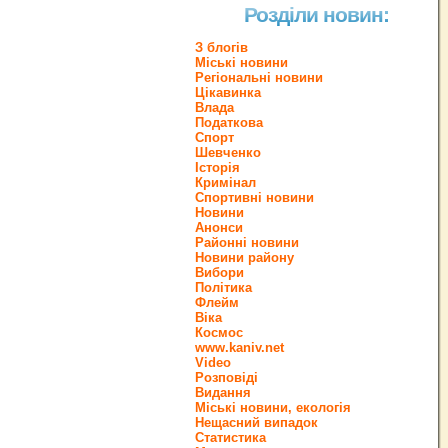
Розділи новин:
З блогів
Міські новини
Регіональні новини
Цікавинка
Влада
Податкова
Спорт
Шевченко
Історія
Кримінал
Спортивні новини
Новини
Анонси
Районні новини
Новини району
Вибори
Політика
Флейм
Віка
Космос
www.kaniv.net
Video
Розповіді
Видання
Міські новини, екологія
Нещасний випадок
Статистика