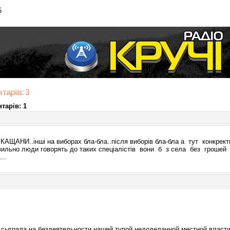
5
тарів: 3
тарів: 1
КАЩАНИ..інші на виборах бла-бла..після виборів бла-бла а тут конкрек
вильно люди говорять до таких спеціалістів вони б з села без грошей 
..
сыграла на бездеятельности нашей тупой недоделанной местной власти