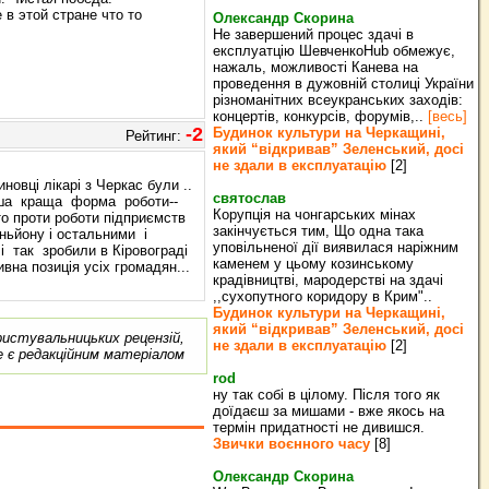
 в этой стране что то
Олександр Скорина
Не завершений процес здачі в
експлуатцію ШевченкоHub обмежує,
нажаль, можливості Канева на
проведення в дужовній столиці України
різноманітних всеукранських заходів:
концертів, конкурсів, форумів,..
[весь]
-2
Будинок культури на Черкащині,
Рейтинг:
який “відкривав” Зеленський, досі
не здали в експлуатацію
[2]
овці лікарі з Черкас були ..
святослав
інша краща форма роботи--
Корупція на чонгарських мінах
то проти роботи підприємств
закінчується тим, Що одна така
ньйону і остальними і
уповільненої дії виявилася наріжним
і так зробили в Кіровограді
каменем у цьому козинському
вна позиція усіх громадян...
крадівництві, мародерстві на здачі
,,сухопутного коридору в Крим"..
Будинок культури на Черкащині,
який “відкривав” Зеленський, досі
ористувальницьких рецензій,
не здали в експлуатацію
[2]
е є редакційним матеріалом
rod
ну так собі в цілому. Після того як
доїдаєш за мишами - вже якось на
термін придатності не дивишся.
Звички воєнного часу
[8]
Олександр Скорина