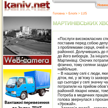
Новин
Головна
>
Блоґи
>
LUS
МАРТИНІВСЬКИХ ХВО
«Послуги висококласних спец
поставив перед собою депу
з проблемами серця, очей на
районної. Долучившись до пр
до його вибор
ців. За ініці
Мартинівці. Охочих потрапи
фізично, тому селяни заздал
найбільше.
– В нашому селі є люди, як
діток, які, у зв’язку із зах
що сьогодні у селі значну ч
потрапили на прийом обов’я
районній лікарні немає, то
Потреба в медичних працівни
голова звернулася з проха
«Урожай».