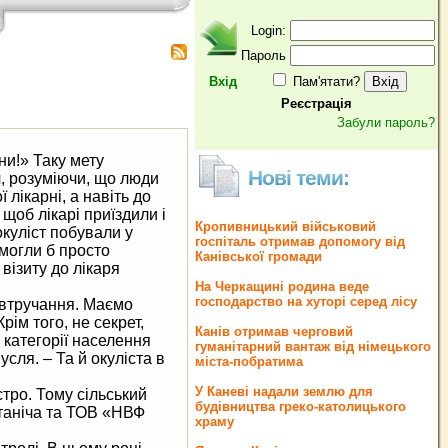
Login:
Пароль
Вхід
Пам'ятати?
Реєстрація
Забули пароль?
ни!» Таку мету
Нові теми:
, розуміючи, що люди
лікарні, а навіть до
щоб лікарі приїздили і
Кропивницький військовий
куліст побували у
госпіталь отримав допомогу від
могли б просто
Канівської громади
візиту до лікаря
На Черкащині родина веде
господарство на хуторі серед лісу
о втручання. Маємо
рім того, не секрет,
Канів отримав черговий
 категорії населення
гуманітарний вантаж від німецького
сля. – Та й окуліста в
міста-побратима
У Каневі надали землю для
стро. Тому сільський
будівництва греко‐католицького
таніча та ТОВ «НВФ
храму