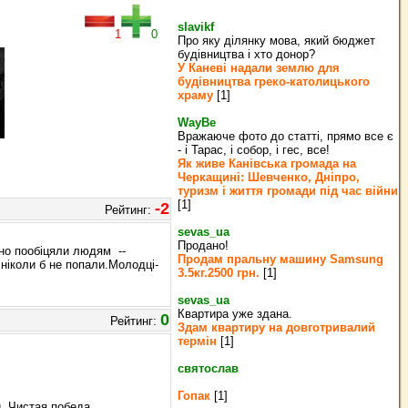
slavikf
1
0
Про яку ділянку мова, який бюджет
будівництва і хто донор?
У Каневі надали землю для
будівництва греко‐католицького
храму
[1]
WayBe
Вражаюче фото до статті, прямо все є
- і Тарас, і собор, і гес, все!
Як живе Канівська громада на
Черкащині: Шевченко, Дніпро,
туризм і життя громади під час війни
[1]
-2
Рейтинг:
sevas_ua
Продано!
тно пообіцяли людям --
Продам пральну машину Samsung
ніколи б не попали.Молодці-
3.5кг.2500 грн.
[1]
sevas_ua
Квартира уже здана.
0
Рейтинг:
Здам квартиру на довготривалий
термін
[1]
святослав
Гопак
[1]
. Чистая победа.