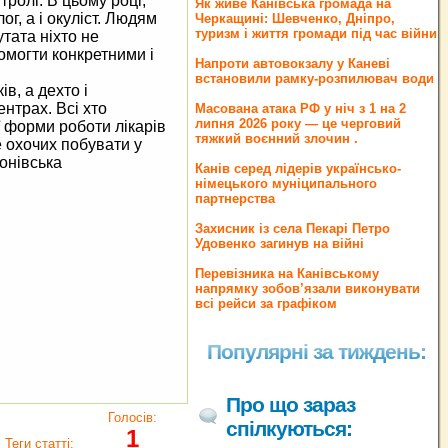
ролі. В цьому році,
Як живе Канівська громада на
г, а і окуліст. Людям
Черкащині: Шевченко, Дніпро,
туризм і життя громади під час війни
утата ніхто не
омогти конкретними і
Напроти автовокзалу у Каневі
встановили рамку-розпилювач води
в, а дехто і
нтрах. Всі хто
Масована атака РФ у ніч з 1 на 2
липня 2026 року — це черговий
ї форми роботи лікарів
тяжкий воєнний злочин .
е охочих побувати у
онівська
Канів серед лідерів українсько-
німецького муніципального
партнерства
Захисник із села Пекарі Петро
Удовенко загинув на війні
Перевізника на Канівському
напрямку зобов’язали виконувати
всі рейси за графіком
Популярні за тиждень:
Про що зараз
Голосів:
спілкуються:
1
Теги статті: