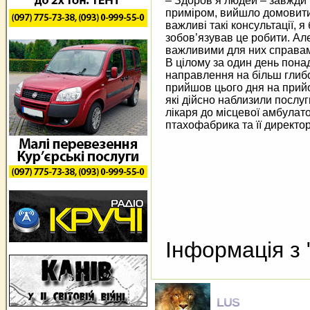
– Здоров’я людей – завжди 
приміром, вийшло домовитися
важливі такі консультації, я
зобов’язував це робити. Але
важливими для них справам
В цілому за один день понад
направлення на більш глибо
прийшов цього дня на прийо
які дійсно наблизили послуг
лікаря до місцевої амбулат
птахофабрика та її директо
Інформація з 
LUS