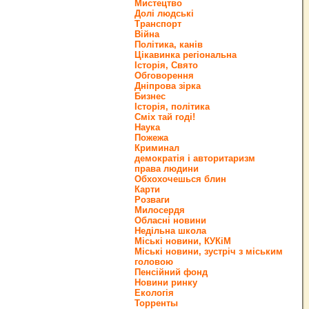
Мистецтво
Долі людські
Транспорт
Війна
Політика, канів
Цікавинка регіональна
Історія, Свято
Обговорення
Дніпрова зірка
Бизнес
Історія, політика
Сміх тай годі!
Наука
Пожежа
Криминал
демократія і авторитаризм
права людини
Обхохочешься блин
Карти
Розваги
Милосердя
Обласні новини
Недільна школа
Міські новини, КУКіМ
Міські новини, зустріч з міським
головою
Пенсійний фонд
Новини ринку
Екологія
Торренты