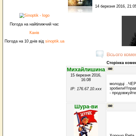
14 березня 2016, 21:0
Погода на найближчий час
Канів
Погода на 10 днів від
sinoptik.ua
Всього комен
Сторінка комен
Михайлишина
15 березня 2016,
16:08
молодці ..ЧЕР
зробили!!!пра
IP: 176.67.10.xxx
- продовжуйте.
Шура-ви
Хорошо Ряба 