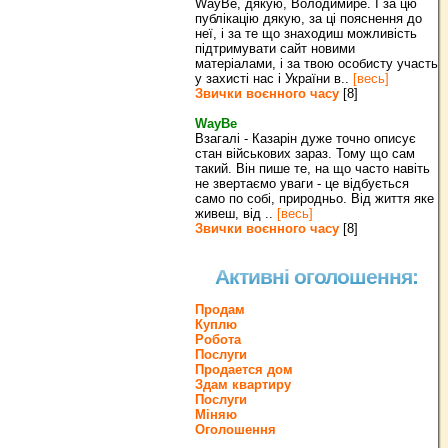
WayBe, дякую, Володимире. І за цю
публікацію дякую, за ці пояснення до
неї, і за те що знаходиш можливість
підтримувати сайт новими
матеріалами, і за твою особисту участь
у захисті нас і України в..
[весь]
Звички воєнного часу
[8]
WayBe
Взагалі - Казарін дуже точно описує
стан військових зараз. Тому що сам
такий. Він пише те, на що часто навіть
не звертаємо уваги - це відбується
само по собі, природньо. Від життя яке
живеш, від ..
[весь]
Звички воєнного часу
[8]
Активні оголошення:
Продам
Куплю
Робота
Послуги
Продается дом
Здам квартиру
Послуги
Міняю
Оголошення