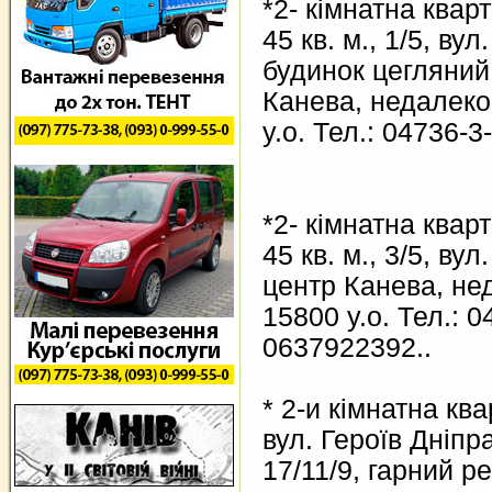
*2- кімнатна квар
45 кв. м., 1/5, ву
будинок цегляний
Канева, недалеко 
у.о. Тел.: 04736-
*2- кімнатна квар
45 кв. м., 3/5, ву
центр Канева, нед
15800 у.о. Тел.: 0
0637922392..
* 2-и кімнатна кв
вул. Героїв Дніпра,
17/11/9, гарний р