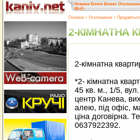
Новини
Блоги
Бізнес
Оголошен
Wi-Fi
Головна
>
Оголошення
>
Продаёться
2-КІМНАТНА 
2-кімнатна кварти
*2- кімнатна квар
45 кв. м., 1/5, ву
центр Канева, ви
алею, під офіс, м
ціна договірна. Те
0637922392.