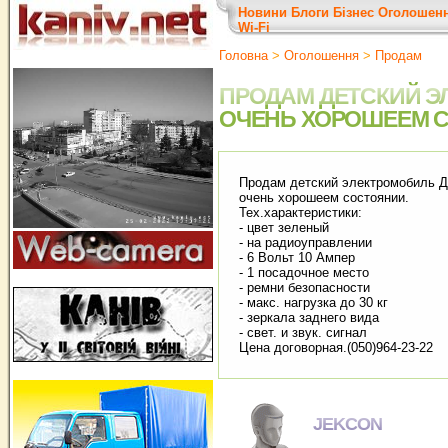
Новини
Блоги
Бізнес
Оголошен
Wi-Fi
Головна
>
Оголошення
>
Продам
ПРОДАМ ДЕТСКИЙ Э
ОЧЕНЬ ХОРОШЕЕМ С
Продам детский электромобиль 
очень хорошеем состоянии.
Тех.характеристики:
- цвет зеленый
- на радиоуправлении
- 6 Вольт 10 Ампер
- 1 посадочное место
- ремни безопасности
- макс. нагрузка до 30 кг
- зеркала заднего вида
- свет. и звук. сигнал
Цена договорная.(050)964-23-22
JEKCON