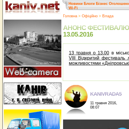
Новини
Блоги
Бізнес
Оголошен
Wi-Fi
Головна
>
Офіційно
>
Влада
АНОНС ФЕСТИВАЛЮ 
13.05.2016
13 травня о 13.00
в місько
VIII
Відкритий фестиваль 
можливостями «Дніпровські
KANIVRADA5
11 травня 2016,
08:07