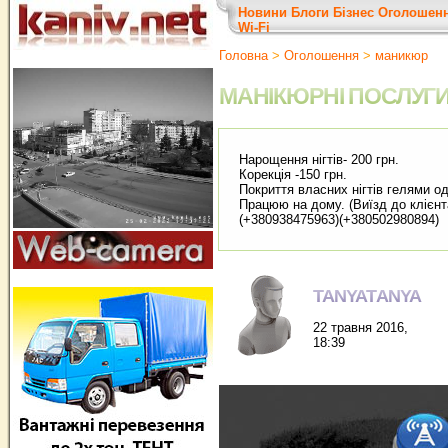
Новини
Блоги
Бізнес
Оголошен
Wi-Fi
Головна
>
Оголошення
>
маникюр
МАНІКЮРНІ ПОСЛУГ
Нарощення нігтів- 200 грн.
Корекція -150 грн.
Покриття власних нігтів гелями од
Працюю на дому. (Виїзд до клієнта
(+380938475963)(+380502980894)
TANYATANYA
22 травня 2016,
18:39