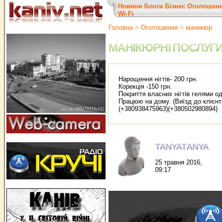
Новини
Блоги
Бізнес
Оголошен
Wi-Fi
Головна
>
Оголошення
>
маникюр
МАНІКЮРНІ ПОСЛУГ
Нарощення нігтів- 200 грн.
Корекція -150 грн.
Покриття власних нігтів гелями од
Працюю на дому. (Виїзд до клієнта
(+380938475963)(+380502980894)
TANYATANYA
25 травня 2016,
09:17