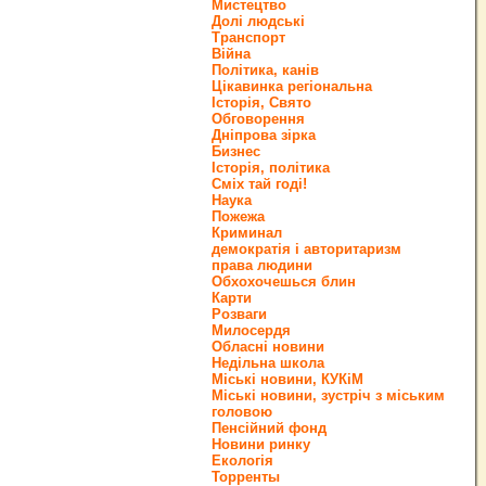
Мистецтво
Долі людські
Транспорт
Війна
Політика, канів
Цікавинка регіональна
Історія, Свято
Обговорення
Дніпрова зірка
Бизнес
Історія, політика
Сміх тай годі!
Наука
Пожежа
Криминал
демократія і авторитаризм
права людини
Обхохочешься блин
Карти
Розваги
Милосердя
Обласні новини
Недільна школа
Міські новини, КУКіМ
Міські новини, зустріч з міським
головою
Пенсійний фонд
Новини ринку
Екологія
Торренты