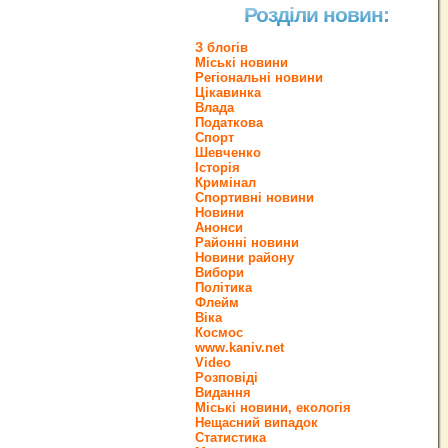
Розділи новин:
З блогів
Міські новини
Регіональні новини
Цікавинка
Влада
Податкова
Спорт
Шевченко
Історія
Кримінал
Спортивні новини
Новини
Анонси
Районні новини
Новини району
Вибори
Політика
Флейм
Віка
Космос
www.kaniv.net
Video
Розповіді
Видання
Міські новини, екологія
Нещасний випадок
Статистика