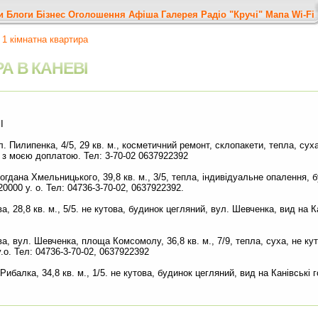
и
Блоги
Бізнес
Оголошення
Афіша
Галерея
Радіо "Кручі"
Мапа
Wi-Fi
1 кімнатна квартира
А В КАНЕВІ
І
л. Пилипенка, 4/5, 29 кв. м., косметичний ремонт, склопакети, тепла, суха
-х з моєю доплатою. Тел: 3-70-02 0637922392
Богдана Хмельницького, 39,8 кв. м., 3/5, тепла, індивідуальне опалення,
20000 у. о. Тел: 04736-3-70-02, 0637922392.
а, 28,8 кв. м., 5/5. не кутова, будинок цегляний, вул. Шевченка, вид на Ка
ва, вул. Шевченка, площа Комсомолу, 36,8 кв. м., 7/9, тепла, суха, не ку
у.о. Тел: 04736-3-70-02, 0637922392
Рибалка, 34,8 кв. м., 1/5. не кутова, будинок цегляний, вид на Канівські го