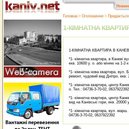
Новин
Головна
>
Оголошення
>
Продається 
1-КІМНАТНА КВАРТИР
1-КІМНАТНА КВАРТИРА В КАНЕВ
*1- кімнатна квартира, в Каневі ву
екв. 10600 у. о. або міняю на 1-2
*1- кімнатна нова квартира, вул. 
ремонт, чудовий вид Дніпро, екв. 
*1- кімнатна квартира, центр Канев
о. Тел.: 04736-3-70-02, 0637922392
*1- кімнатна квартира, центр Кане
вид на Канівські гори, екв. 20000 
*1- кімнатна квартира, вул. марш. 
04736-3-70-02, 0637922392