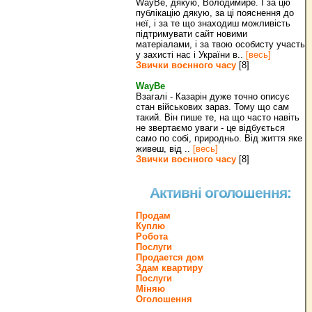
WayBe, дякую, Володимире. І за цю
публікацію дякую, за ці пояснення до
неї, і за те що знаходиш можливість
підтримувати сайт новими
матеріалами, і за твою особисту участь
у захисті нас і України в..
[весь]
Звички воєнного часу
[8]
WayBe
Взагалі - Казарін дуже точно описує
стан військових зараз. Тому що сам
такий. Він пише те, на що часто навіть
не звертаємо уваги - це відбується
само по собі, природньо. Від життя яке
живеш, від ..
[весь]
Звички воєнного часу
[8]
Активні оголошення:
Продам
Куплю
Робота
Послуги
Продается дом
Здам квартиру
Послуги
Міняю
Оголошення