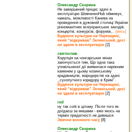
Олександр Скорина
Не завершений процес здачі в
експлуатцію ШевченкоHub обмежує,
нажаль, можливості Канева на
проведення в дужовній столиці України
різноманітних всеукранських заходів:
концертів, конкурсів, форумів,..
[весь]
Будинок культури на Черкащині,
який “відкривав” Зеленський, досі
не здали в експлуатацію
[2]
святослав
Корупція на чонгарських мінах
закінчується тим, Що одна така
уповільненої дії виявилася наріжним
каменем у цьому козинському
крадівництві, мародерстві на здачі
,,сухопутного коридору в Крим"..
Будинок культури на Черкащині,
який “відкривав” Зеленський, досі
не здали в експлуатацію
[2]
rod
ну так собі в цілому. Після того як
доїдаєш за мишами - вже якось на
термін придатності не дивишся.
Звички воєнного часу
[8]
Олександр Скорина