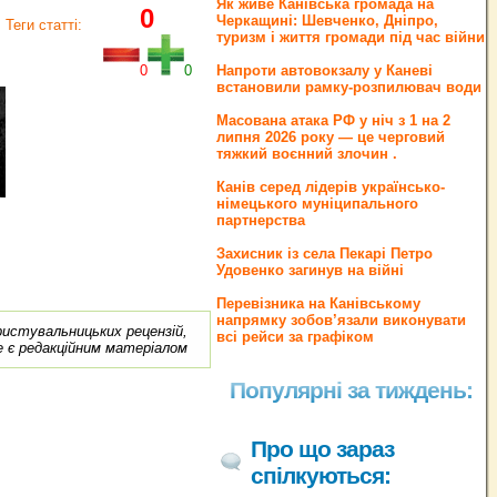
Як живе Канівська громада на
0
Черкащині: Шевченко, Дніпро,
Теги статті:
туризм і життя громади під час війни
0
0
Напроти автовокзалу у Каневі
встановили рамку-розпилювач води
Масована атака РФ у ніч з 1 на 2
липня 2026 року — це черговий
тяжкий воєнний злочин .
Канів серед лідерів українсько-
німецького муніципального
партнерства
Захисник із села Пекарі Петро
Удовенко загинув на війні
Перевізника на Канівському
напрямку зобов’язали виконувати
ористувальницьких рецензій,
всі рейси за графіком
е є редакційним матеріалом
Популярні за тиждень:
Про що зараз
спілкуються: