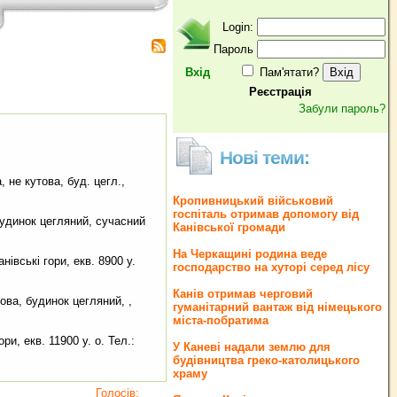
Login:
Пароль
Вхід
Пам'ятати?
Реєстрація
Забули пароль?
Нові теми:
, не кутова, буд. цегл.,
Кропивницький військовий
госпіталь отримав допомогу від
 будинок цегляний, сучасний
Канівської громади
На Черкащині родина веде
нівські гори, екв. 8900 у.
господарство на хуторі серед лісу
Канів отримав черговий
това, будинок цегляний, ,
гуманітарний вантаж від німецького
міста-побратима
ри, екв. 11900 у. о. Тел.:
У Каневі надали землю для
будівництва греко‐католицького
храму
Голосів: