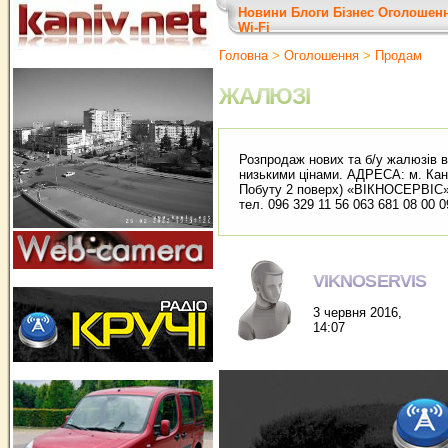
Новини
Блоги
Бізнес
Оголошен
Wi-Fi
Головна
>
Оголошення
>
Продам
ЖАЛЮЗІ
Розпродаж нових та б/у жалюзів в 
низькими цінами. АДРЕСА: м. Кані
Побуту 2 поверх) «ВІКНОСЕРВІС
тел. 096 329 11 56 063 681 08 00 0
VIKNOSERVIS
3 червня 2016,
14:07