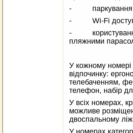
- паркування Ва
- Wi-Fi доступ 
- користування 
пляжними парасоль
У кожному номері
відпочинку: ергоно
телебаченням, фен
телефон, набір дл
У всіх номерах, к
можливе розміщен
двоспальному ліж
У номерах кате