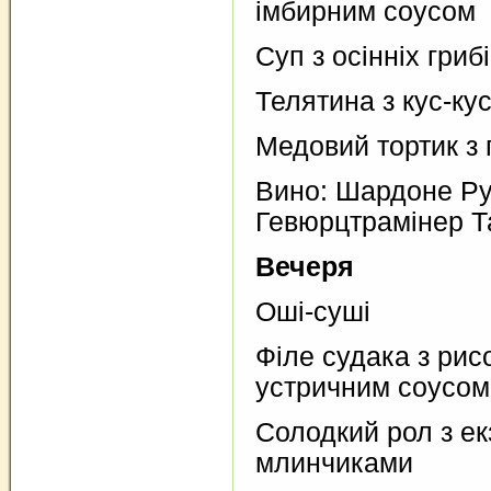
імбирним соусом
Суп з осінніх гри
Телятина з кус-ку
Медовий тортик з 
Вино: Шардоне Ру
Гевюрцтрамінер Т
Вечеря
Оші-суші
Філе судака з ри
устричним соусом
Солодкий рол з е
млинчиками