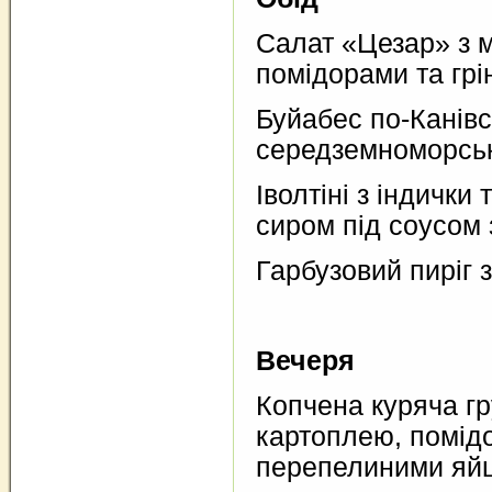
Салат «Цезар» з 
помідорами та грі
Буйабес по-Канівс
середземноморсь
Іволтіні з індички
сиром під соусом з
Гарбузовий пиріг 
Вечеря
Копчена куряча г
картоплею, помід
перепелиними яйц