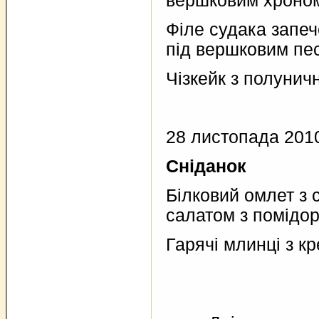
вершковим хроно
Філе судака запе
під вершковим пе
Чізкейк з полунич
28 листопада 201
Сніданок
Білковий омлет з 
салатом з помідор
Гарячі млинці з 