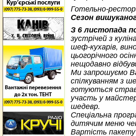
Готельно-рестора
Сезон вишукано
З 6 листопада по
зустрічей з кул
шеф-кухарів, вин
цьогорічного осі
нещодавно відбувс
Ми запрошуємо В
спілкуванням з ше
готуються страв
участь у майстер
шедевр.
Спеціальна прогр
дитячим меню чек
Вартість пакету