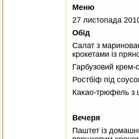
Меню
27 листопада 201
Обід
Салат з маринован
крокетами із прян
Гарбузовий крем-с
Ростбіф під соусо
Какао-трюфель з 
Вечеря
Паштет із домашньо