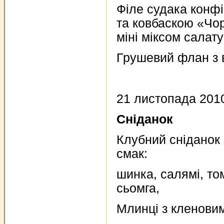
Філе судака конфі
та ковбаскою «Чор
міні міксом салату
Грушевий флан з 
21 листопада 201
Сніданок
Клубний сніданок
смак:
шинка, салямі, том
сьомга,
Млинці з кленови