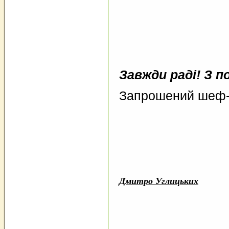
Завжди раді! З п
Запрошений шеф-
Дмитро Углицьких