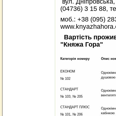
вул. Дніпровська, 
(04736) 3 15 88, т
моб.: +38 (095) 28
www.knyazhahora.
Вартість прожив
"Княжа Гора"
Категорія номеру
Опис но
ЕКОНОМ
Однокімна
душовою 
№ 102
СТАНДАРТ
Однокімн
вентилят
№ 103, № 205
СТАНДАРТ ПЛЮС
Однокімн
кабінкою 
№ 101, № 206