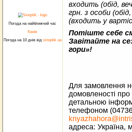
входить (обід, ве
грн. з особи (обі
(входить у варті
Погода на найближчий час
Потіште себе с
Канів
Завітайте на се
Погода на 10 днів від
sinoptik.ua
гори»!
Для замовлення но
домовленості про 
детальною інформа
телефоном (04736) 
knyazhahora@intri
адреса: Україна, м