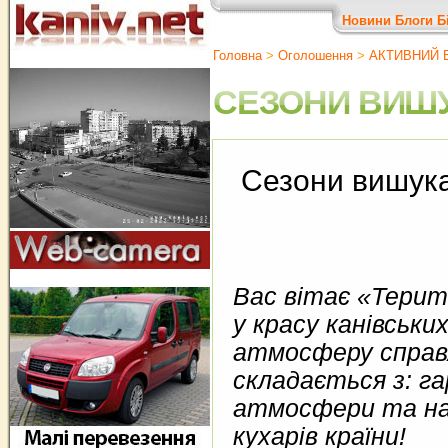
Новини
Блоги
Б
Головна
>
Оголошення
>
АКТИВНИЙ В
СЕЗОНИ ВИШ
Сезони вишука
Вас вітає
«Терит
у красу канівськи
атмосферу справж
складається з: г
атмосфери та най
кухарів країни!