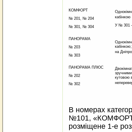
КОМФОРТ
Однокімн
кабінкою 
№ 201, № 204
У № 301 
№ 301, № 304
ПАНОРАМА
Однокімн
кабінкою;
№ 203
на Дніпро
№ 303
ПАНОРАМА ПЛЮС
Двокімнат
зручними
№ 202
кутовою в
непереве
№ 302
В номерах катег
№101, «КОМФОРТ»
розміщене 1-е роз