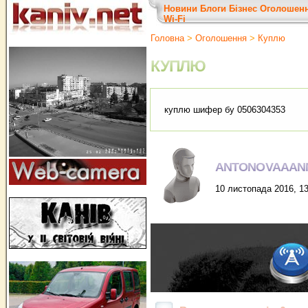
Новини
Блоги
Бізнес
Оголошен
Wi-Fi
Головна
>
Оголошення
>
Куплю
КУПЛЮ
куплю шифер бу 0506304353
ANTONOVAAAN
10 листопада 2016, 13