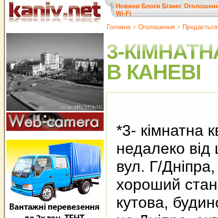
Новини
Блоги
Бізнес
Оголошен
Wi-Fi
Головна
>
Оголошення
>
Продається
3-КІМНАТН
В КАНЕВІ
*3- кімнатна 
недалеко від 
вул. Г/Дніпра, 
хороший стан,
кутова, будин