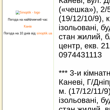
Каневі, вул. 
(«чешка»), 2/5
(19/12/10/9), 
Погода на найближчий час
ізольовані, б
Канів
Погода на 10 днів від
sinoptik.ua
стан жилий, б
центр, екв. 21
0974431113
*** 3-и кімнат
Каневі, Г/Дніп
м. (17/12/11/9
ізольовані, б
стан жилий, в