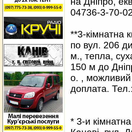
на Дніпро, екв
04736-3-70-0
**3-кімнатна 
по вул. 206 див
м., тепла, сух
150 м до Дніпр
о. , можливий
доплата. Тел.
* 3-и кімнатн