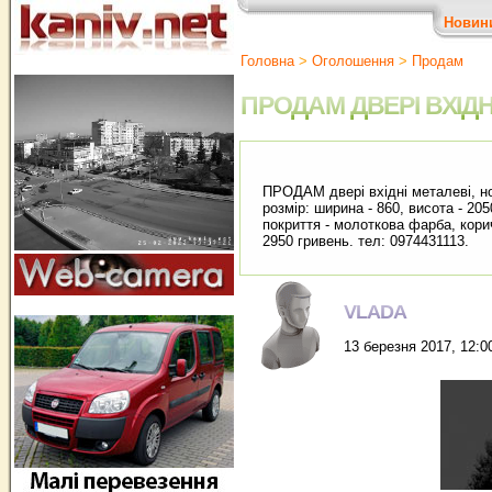
Новин
Головна
>
Оголошення
>
Продам
ПРОДАМ ДВЕРІ ВХІДН
ПРОДАМ двері вхідні металеві, но
розмір: ширина - 860, висота - 205
покриття - молоткова фарба, кори
2950 гривень. тел: 0974431113.
VLADA
13 березня 2017, 12:0