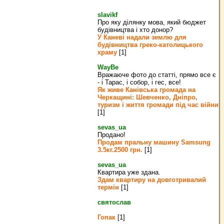
slavikf
Про яку ділянку мова, який бюджет
будівництва і хто донор?
У Каневі надали землю для
будівництва греко‐католицького
храму
[1]
WayBe
Вражаюче фото до статті, прямо все є
- і Тарас, і собор, і гес, все!
Як живе Канівська громада на
Черкащині: Шевченко, Дніпро,
туризм і життя громади під час війни
[1]
sevas_ua
Продано!
Продам пральну машину Samsung
3.5кг.2500 грн.
[1]
sevas_ua
Квартира уже здана.
Здам квартиру на довготривалий
термін
[1]
святослав
Гопак
[1]