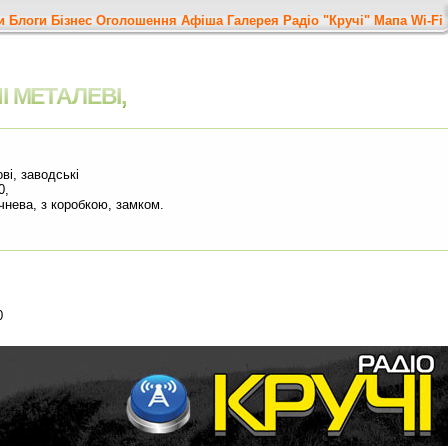
и
Блоги
Бізнес
Оголошення
Афіша
Галерея
Радіо "Кручі"
Мапа
Wi-Fi
І МЕТАЛЕВІ,
ві, заводські
0,
чнева, з коробкою, замком.
0