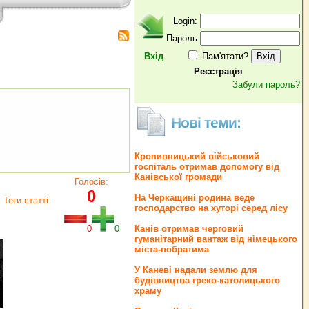
Login:
Пароль
Вхід
Пам'ятати?
Реєстрація
Забули пароль?
Нові теми:
Кропивницький військовий
госпіталь отримав допомогу від
Канівської громади
Голосів:
0
На Черкащині родина веде
Теги статті:
господарство на хуторі серед лісу
0
0
Канів отримав черговий
гуманітарний вантаж від німецького
міста-побратима
У Каневі надали землю для
будівництва греко‐католицького
храму