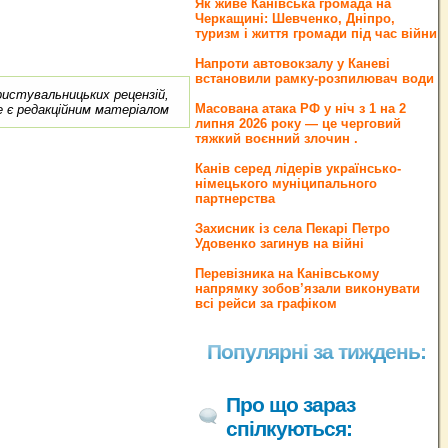
Як живе Канівська громада на
Черкащині: Шевченко, Дніпро,
туризм і життя громади під час війни
Напроти автовокзалу у Каневі
встановили рамку-розпилювач води
ористувальницьких рецензій,
Масована атака РФ у ніч з 1 на 2
е є редакційним матеріалом
липня 2026 року — це черговий
тяжкий воєнний злочин .
Канів серед лідерів українсько-
німецького муніципального
партнерства
Захисник із села Пекарі Петро
Удовенко загинув на війні
Перевізника на Канівському
напрямку зобов’язали виконувати
всі рейси за графіком
Популярні за тиждень:
Про що зараз
спілкуються: