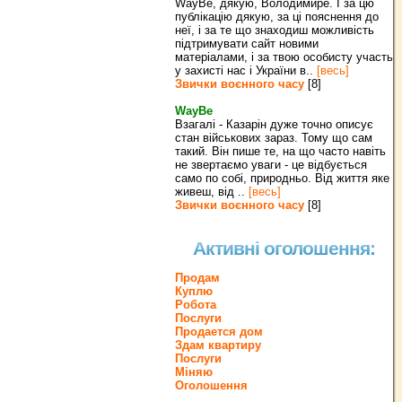
WayBe, дякую, Володимире. І за цю
публікацію дякую, за ці пояснення до
неї, і за те що знаходиш можливість
підтримувати сайт новими
матеріалами, і за твою особисту участь
у захисті нас і України в..
[весь]
Звички воєнного часу
[8]
WayBe
Взагалі - Казарін дуже точно описує
стан військових зараз. Тому що сам
такий. Він пише те, на що часто навіть
не звертаємо уваги - це відбується
само по собі, природньо. Від життя яке
живеш, від ..
[весь]
Звички воєнного часу
[8]
Активні оголошення:
Продам
Куплю
Робота
Послуги
Продается дом
Здам квартиру
Послуги
Міняю
Оголошення