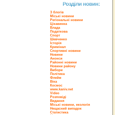
Розділи новин:
З блогів
Міські новини
Регіональні новини
Цікавинка
Влада
Податкова
Спорт
Шевченко
Історія
Кримінал
Спортивні новини
Новини
Анонси
Районні новини
Новини району
Вибори
Політика
Флейм
Віка
Космос
www.kaniv.net
Video
Розповіді
Видання
Міські новини, екологія
Нещасний випадок
Статистика