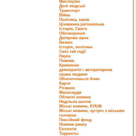
Мистецтво
Долі людські
Транспорт
Війна
Політика, канів
Цікавинка регіональна
Історія, Свято
Обговорення
Дніпрова зірка
Бизнес
Історія, політика
Сміх тай годі!
Наука
Пожежа
Криминал
демократія і авторитаризм
права людини
Обхохочешься блин
Карти
Розваги
Милосердя
Обласні новини
Недільна школа
Міські новини, КУКіМ
Міські новини, зустріч з міським
головою
Пенсійний фонд
Новини ринку
Екологія
Торренты