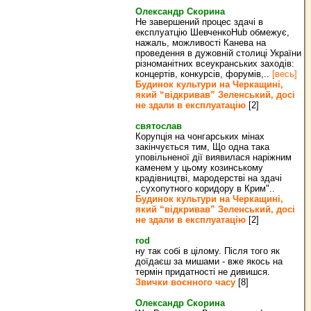
Олександр Скорина
Не завершений процес здачі в
експлуатцію ШевченкоHub обмежує,
нажаль, можливості Канева на
проведення в дужовній столиці України
різноманітних всеукранських заходів:
концертів, конкурсів, форумів,..
[весь]
Будинок культури на Черкащині,
який “відкривав” Зеленський, досі
не здали в експлуатацію
[2]
святослав
Корупція на чонгарських мінах
закінчується тим, Що одна така
уповільненої дії виявилася наріжним
каменем у цьому козинському
крадівництві, мародерстві на здачі
,,сухопутного коридору в Крим"..
Будинок культури на Черкащині,
який “відкривав” Зеленський, досі
не здали в експлуатацію
[2]
rod
ну так собі в цілому. Після того як
доїдаєш за мишами - вже якось на
термін придатності не дивишся.
Звички воєнного часу
[8]
Олександр Скорина