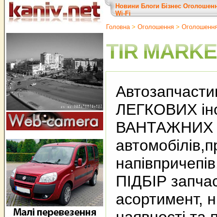
Новини
Блоги
Бізнес
Оголошен
Wi-Fi
Головна
>
Оголошення
>
Оголошенн
TIR MARKE
Автозапчастин
ЛЕГКОВИХ ін
ВАНТАЖНИХ
автомобілів,п
напівпричепі
ПІДБІР запча
асортимент, ни