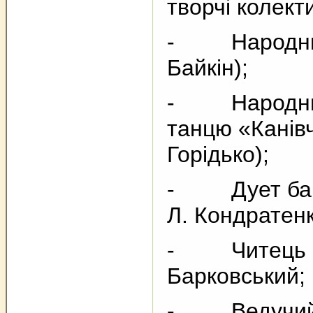
творчі колект
- Народний 
Байкін);
- Народний
танцю «Канівч
Горідько);
- Дует банд
Л. Кондратенк
- Читець І
Барковський;
- Ведучий