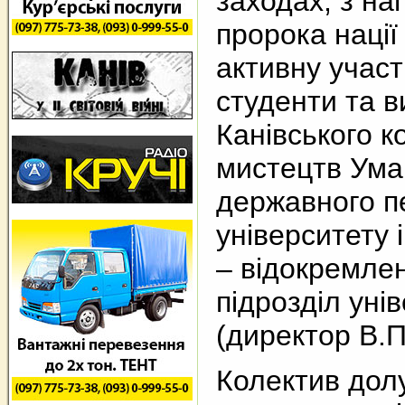
заходах, з на
пророка нації
активну участ
студенти та в
Канівського к
мистецтв Ума
державного п
університету 
– відокремле
підрозділ уні
(директор В.П
Колектив дол