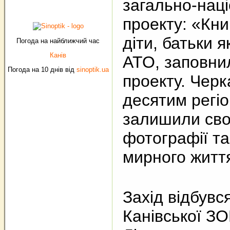
загально-нац
проекту: «Кни
діти, батьки 
Погода на найближчий час
Канів
АТО, заповни
Погода на 10 днів від
sinoptik.ua
проекту. Чер
десятим регіо
залишили свої
фотографії т
мирного житт
Захід відбувся
Канівської З