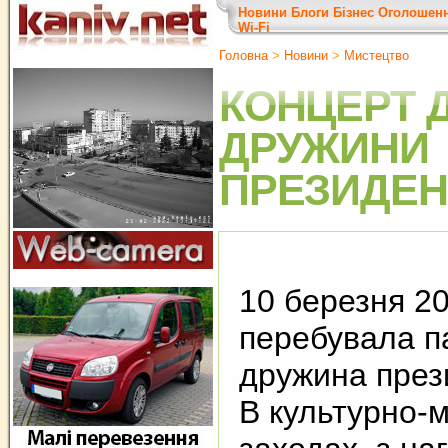
Новини
Блоги
Бізнес
Оголошен
Wi-Fi
Головна
>
Новини
>
Мистецтво
КОНЦЕРТ 
ДРУЖИНИ
ПРЕЗИДЕН
10 березня 20
перебувала п
дружина през
В культурно-