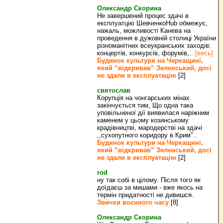
Олександр Скорина
Не завершений процес здачі в
експлуатцію ШевченкоHub обмежує,
нажаль, можливості Канева на
проведення в дужовній столиці України
різноманітних всеукранських заходів:
концертів, конкурсів, форумів,..
[весь]
Будинок культури на Черкащині,
який “відкривав” Зеленський, досі
не здали в експлуатацію
[2]
святослав
Корупція на чонгарських мінах
закінчується тим, Що одна така
уповільненої дії виявилася наріжним
каменем у цьому козинському
крадівництві, мародерстві на здачі
,,сухопутного коридору в Крим"..
Будинок культури на Черкащині,
який “відкривав” Зеленський, досі
не здали в експлуатацію
[2]
rod
ну так собі в цілому. Після того як
доїдаєш за мишами - вже якось на
термін придатності не дивишся.
Звички воєнного часу
[8]
Олександр Скорина