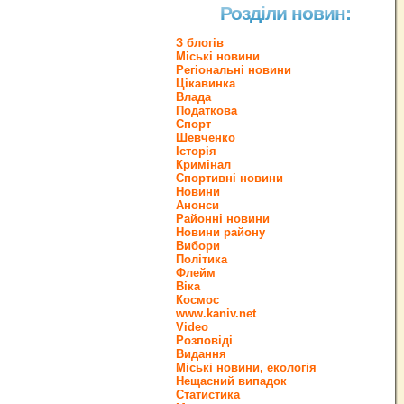
Розділи новин:
З блогів
Міські новини
Регіональні новини
Цікавинка
Влада
Податкова
Спорт
Шевченко
Історія
Кримінал
Спортивні новини
Новини
Анонси
Районні новини
Новини району
Вибори
Політика
Флейм
Віка
Космос
www.kaniv.net
Video
Розповіді
Видання
Міські новини, екологія
Нещасний випадок
Статистика