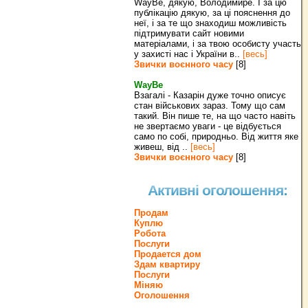
WayBe, дякую, Володимире. І за цю
публікацію дякую, за ці пояснення до
неї, і за те що знаходиш можливість
підтримувати сайт новими
матеріалами, і за твою особисту участь
у захисті нас і України в..
[весь]
Звички воєнного часу
[8]
WayBe
Взагалі - Казарін дуже точно описує
стан військових зараз. Тому що сам
такий. Він пише те, на що часто навіть
не звертаємо уваги - це відбується
само по собі, природньо. Від життя яке
живеш, від ..
[весь]
Звички воєнного часу
[8]
Активні оголошення:
Продам
Куплю
Робота
Послуги
Продается дом
Здам квартиру
Послуги
Міняю
Оголошення