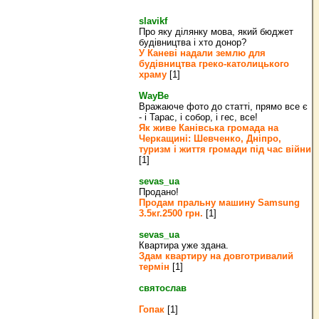
slavikf
Про яку ділянку мова, який бюджет
будівництва і хто донор?
У Каневі надали землю для
будівництва греко‐католицького
храму
[1]
WayBe
Вражаюче фото до статті, прямо все є
- і Тарас, і собор, і гес, все!
Як живе Канівська громада на
Черкащині: Шевченко, Дніпро,
туризм і життя громади під час війни
[1]
sevas_ua
Продано!
Продам пральну машину Samsung
3.5кг.2500 грн.
[1]
sevas_ua
Квартира уже здана.
Здам квартиру на довготривалий
термін
[1]
святослав
Гопак
[1]