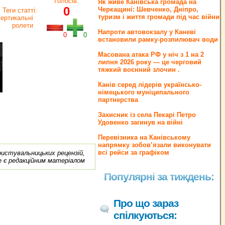
Голосів:
Як живе Канівська громада на
0
Черкащині: Шевченко, Дніпро,
Теги статті:
туризм і життя громади під час війни
ертикальні
ролети
Напроти автовокзалу у Каневі
0
0
встановили рамку-розпилювач води
Масована атака РФ у ніч з 1 на 2
липня 2026 року — це черговий
тяжкий воєнний злочин .
Канів серед лідерів українсько-
німецького муніципального
партнерства
Захисник із села Пекарі Петро
Удовенко загинув на війні
Перевізника на Канівському
напрямку зобов’язали виконувати
всі рейси за графіком
ористувальницьких рецензій,
е є редакційним матеріалом
Популярні за тиждень:
Про що зараз
спілкуються: