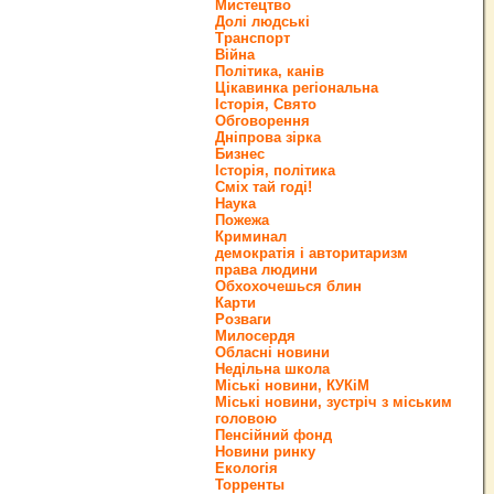
Мистецтво
Долі людські
Транспорт
Війна
Політика, канів
Цікавинка регіональна
Історія, Свято
Обговорення
Дніпрова зірка
Бизнес
Історія, політика
Сміх тай годі!
Наука
Пожежа
Криминал
демократія і авторитаризм
права людини
Обхохочешься блин
Карти
Розваги
Милосердя
Обласні новини
Недільна школа
Міські новини, КУКіМ
Міські новини, зустріч з міським
головою
Пенсійний фонд
Новини ринку
Екологія
Торренты