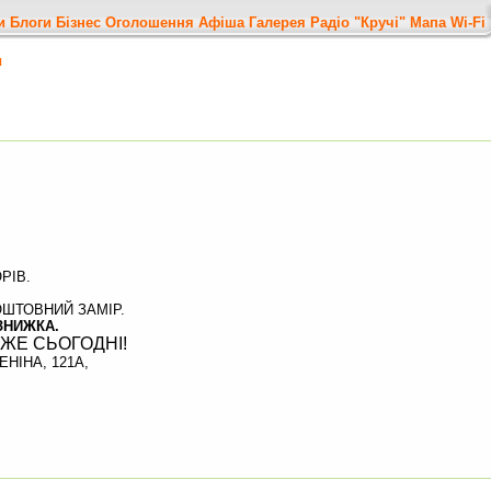
и
Блоги
Бізнес
Оголошення
Афіша
Галерея
Радіо "Кручі"
Мапа
Wi-Fi
я
РІВ.
ШТОВНИЙ ЗАМІР.
ЗНИЖКА.
ЖЕ СЬОГОДНІ!
ЕНІНА, 121А,