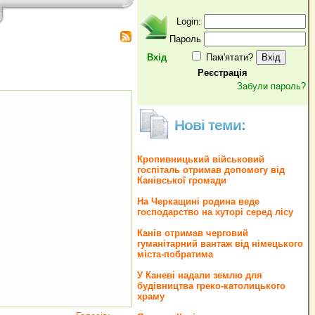
Login:
Пароль
Вхід
Пам'ятати?
Реєстрація
Забули пароль?
Нові теми:
Кропивницький військовий
госпіталь отримав допомогу від
Канівської громади
На Черкащині родина веде
господарство на хуторі серед лісу
Канів отримав черговий
гуманітарний вантаж від німецького
міста-побратима
У Каневі надали землю для
будівництва греко‐католицького
храму