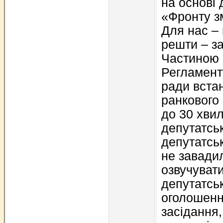
на основі 
«Фронту зм
Для нас – 
решти – за
Частиною 6
Регламенту
ради вста
ранкового
до 30 хви
депутатськ
депутатськ
не завади
озвучуват
депутатськ
оголошенн
засідання,