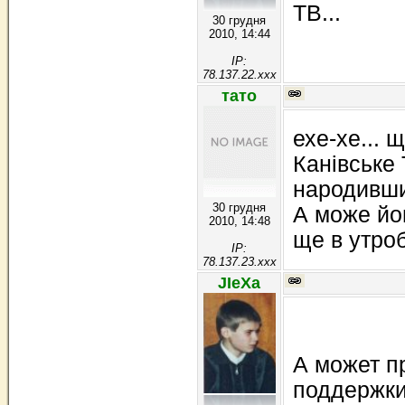
ТВ...
30 грудня
2010, 14:44
IP:
78.137.22.xxx
тато
ехе-хе... 
Канівське 
народивши
30 грудня
А може йо
2010, 14:48
ще в утробі
IP:
78.137.23.xxx
JIeXa
А может п
поддержки