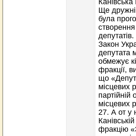
Канівська 
Ще дружні
була прог
створення
депутатів.
Закон Укр
депутата 
обмежує к
фракції, в
що «Депут
місцевих 
партійній 
місцевих р
27. А от у
Канівській
фракцію «