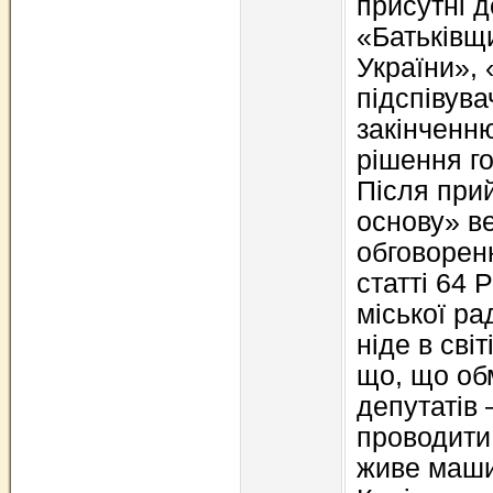
присутні д
«Батьківщ
України», 
підспівува
закінченню
рішення го
Після при
основу» в
обговоренн
статті 64 
міської ра
ніде в світ
що, що об
депутатів 
проводити 
живе маши