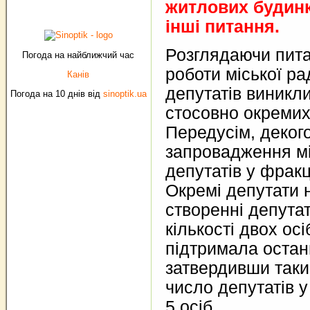
житлових будинкі
інші питання.
Розглядаючи пит
Погода на найближчий час
роботи міської ра
Канів
депутатів виникл
Погода на 10 днів від
sinoptik.ua
стосовно окремих
Передусім, деког
запровадження мі
депутатів у фракці
Окремі депутати 
створенні депута
кількості двох ос
підтримала останн
затвердивши таки
число депутатів у
5 осіб.