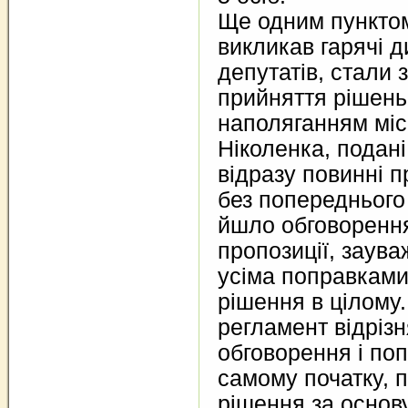
Ще одним пункто
викликав гарячі д
депутатів, стали 
прийняття рішень
наполяганням міс
Ніколенка, подан
відразу повинні 
без попереднього
йшло обговоренн
пропозиції, заува
усіма поправкам
рішення в цілому
регламент відріз
обговорення і по
самому початку, 
рішення за основу,