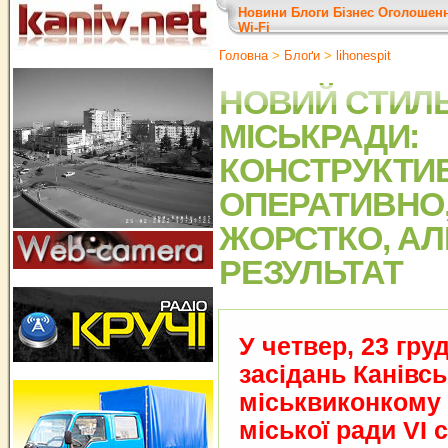
Новини
Блоги
Бізнес
Оголошен
Wi-Fi
Головна
>
Блоґи
>
lihonespit
НОВИЙ СТИЛ
МІСЬКРАДИ:
КОНСТРУКТИ
ОПЕРАТИВНО,
ЖОРСТКО, АЛ
РЕЗУЛЬТАТ
У четвер, 23 груд
засідань Канівсь
міськвиконкому в
міської ради VІ 