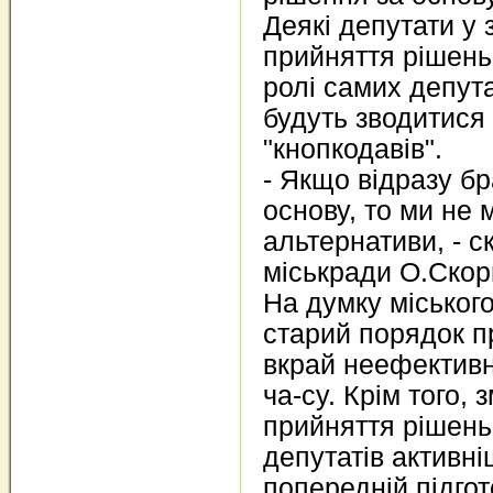
Деякі депутати у 
прийняття рішен
ролі самих депута
будуть зводитися 
"кнопкодавів".
- Якщо відразу бр
основу, то ми не
альтернативи, - с
міськради О.Скор
На думку міськог
старий порядок п
вкрай неефективн
ча-су. Крім того, 
прийняття рішень
депутатів активні
попередній підгот