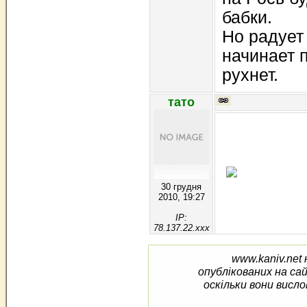
бабки.
Но радует
начинает 
рухнет.
тато
30 грудня
2010, 19:27
IP:
78.137.22.xxx
www.kaniv.net 
опублікованих на са
оскільки вони висло