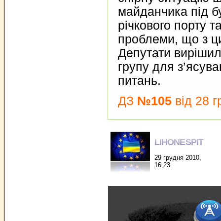
майданчика під б
річкового порту т
проблеми, що з ци
Депутати вирішил
групу для з’ясув
питань.
ДЗ
№105
від 28 г
LIHONESPIT
29 грудня 2010,
16:23