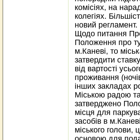
комісіях, на нара
колегіях. Більшіс
новий регламент.
Щодо питання Пр
Положення про ту
м.Каневі, то місь
затвердити ставку
від вартості усьо
проживання (ночів
інших закладах р
Міською радою та
затверджено Поло
місця для паркув
засобів в м.Канев
міського голови,
основою для пода