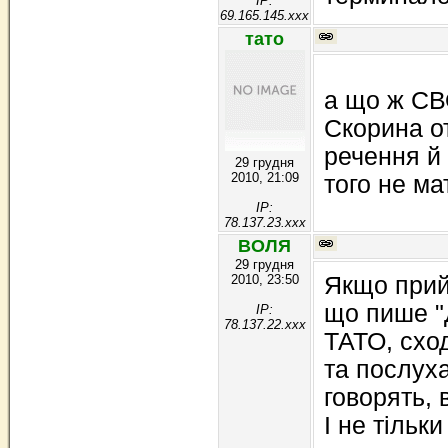
IP:
69.165.145.xxx
тато
а що ж СВ
Скорина от
речення й
29 грудня
2010, 21:09
того не ма
IP:
78.137.23.xxx
ВОЛЯ
29 грудня
2010, 23:50
Якщо прийм
що пише "Д
IP:
78.137.22.xxx
ТАТО, сход
та послух
говорять, 
І не тільк