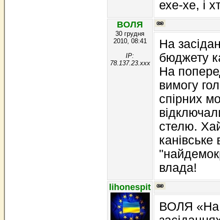
ехе-хе, і х
ВОЛЯ
30 грудня
2010, 08:41
На засіда
бюджету к
IP:
78.137.23.xxx
На попере
вимогу го
спірних м
відключал
стелю. Ха
канівське 
"найдемок
влада!
lihonespit
ВОЛЯ «На 