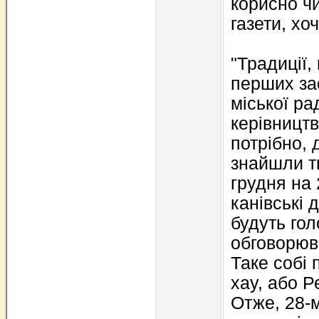
корисно чи
газети, хоч
"Традиції,
перших за
міської ра
керівницт
потрібно, 
знайшли т
грудня на 
канівські 
будуть гол
обговорюв
Таке собі 
хау, або Р
Отже, 28-м