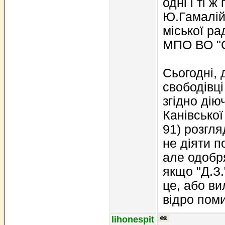
одні і ті ж 
Ю.Гамалій,
міської ра
МПО ВО "С
Сьогодні, д
свободівці
згідно дію
Канівської
91) розгля
не діяти п
але одобр
якщо "Д.З.
це, або ви
відро поми
lihonespit