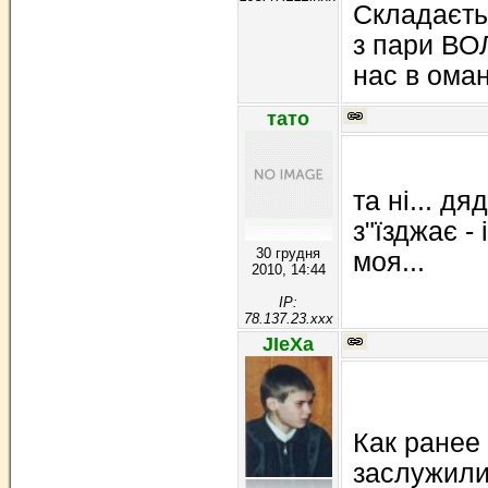
Складаєть
з пари ВО
нас в оман
тато
та ні... д
з"їзджає - 
30 грудня
моя...
2010, 14:44
IP:
78.137.23.xxx
JIeXa
Как ранее
заслужили