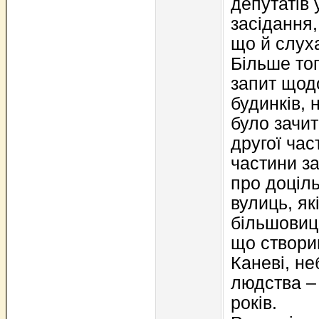
депутатів
засідання,
що й слуха
Більше тог
запит щод
будинків,
було зачит
другої час
частини за
про доціл
вулиць, як
більшовиц
що створив 
Каневі, н
людства –
років.