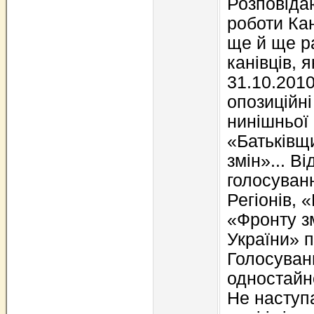
Розповіда
роботи Кан
ще й ще р
канівців, 
31.10.2010
опозиційні
нинішньої 
«Батьківщ
змін»... В
голосуванн
Регіонів, 
«Фронту з
України» 
Голосуван
одностайн
Не наступа