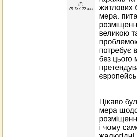
IP:
житлових 
78.137.22.xxx
мера, пит
розміщення
великою т
проблемою
потребує в
без цього 
претендува
європейськ
Цікаво бул
мера щодо
розміщення
і чому сам
жалюгідні