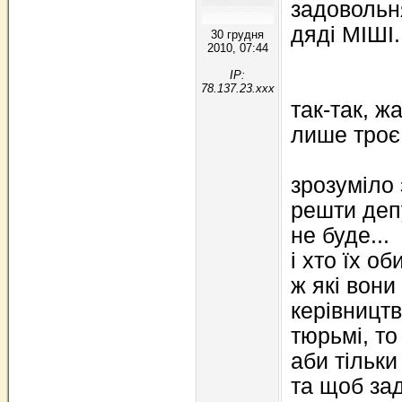
задовольн
дяді МІШІ.
30 грудня
2010, 07:44
IP:
78.137.23.xxx
так-так, ж
лише троє.
зрозуміло
решти депу
не буде...
і хто їх об
ж які вони
керівницт
тюрьмі, то
аби тільки
та щоб зад