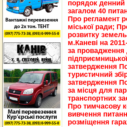
порядок денний 
загалом 40 пита
Про регламент р
міської ради; П
розвитку земель
м.Каневі на 2011
за провадження 
підприємницької
затвердження П
туристичний збір
затвердження По
за місця для па
транспортних зас
Про тимчасову к
вивчення питанн
розміщення гара