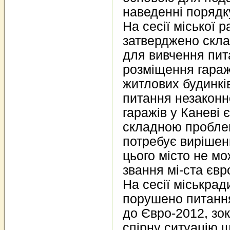
наведенні порядку
На сесії міської 
затверджено склад
для вивчення пит
розміщення гараж
житлових будинкі
питання незаконн
гаражів у Каневі 
складною проблем
потребує вирішенн
цього місто не м
звання мі-ста євр
На сесії міськрад
порушено питання
до Євро-2012, зо
спірну ситуацію 