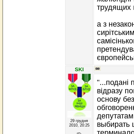
трудящих в
а з незак
сирітськи
самісінько
претендув
європейсь
SKI
"...подані
відразу по
основу бе
обговоренн
депутатам
29 грудня
выбирать 
2010, 20:25
терминало