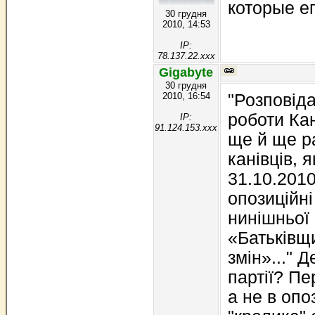
которые е
30 грудня
2010, 14:53
IP:
78.137.22.xxx
Gigabyte
30 грудня
2010, 16:54
"Розповіда
роботи Кан
IP:
91.124.153.xxx
ще й ще р
канівців, 
31.10.2010
опозиційні
нинішньої 
«Батьківщ
змін»..." 
партії? Пе
а не в опоз