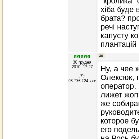
"кролика"
хіба буде 
брата? пр
речі насту
капусту ко
плантацій
яяяяя
30 грудня
2010, 17:27
Ну, а чее
Олексюк, 
IP:
95.135.124.xxx
оператор.
лижет жоп*
же собира
руководит
которое б
его подель
на Рось бу