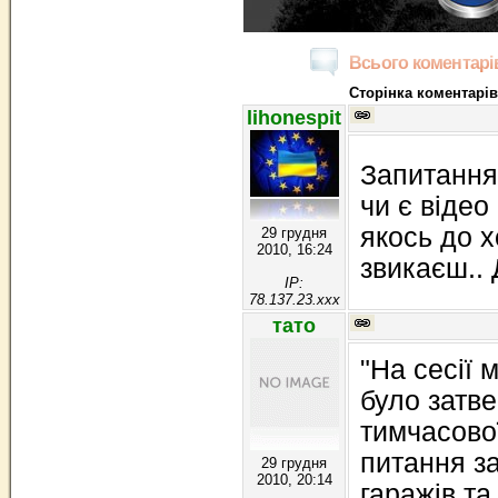
Всього коментарів
Сторінка коментарів
lihonespit
Запитання 
чи є відео
якось до 
29 грудня
2010, 16:24
звикаєш..
IP:
78.137.23.xxx
тато
"На сесії 
було затв
тимчасової
питання з
29 грудня
2010, 20:14
гаражів та