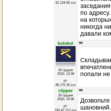
91.124.95.xxx
заседания
по адресу.
на которы
никогда ни
давали ко
kolokol
Складывае
впечатлен
30 грудня
попали не
2010, 13:38
IP:
86.175.30.xxx
clipper
30 грудня
2010, 14:06
Дозвольте 
шановний.
IP:
195.47.212.xxx