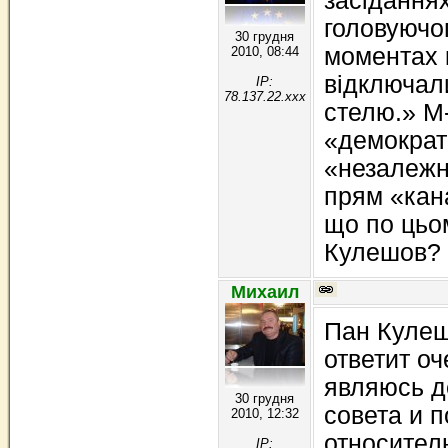
засідання
головуючог
30 грудня
моментах 
2010, 08:44
відключал
IP:
78.137.22.xxx
стелю.» М-
«демократ
«незалежн
прям «кан
що по цьо
Кулешов? 
Михаил
Пан Кулеш
ответит оч
являюсь д
30 грудня
совета и 
2010, 12:32
относител
IP: