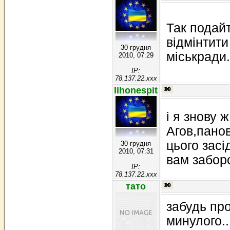
Так подай
відмінтити
30 грудня
міськради.
2010, 07:29
IP:
78.137.22.xxx
lihonespit
і я знову ж
Агов,панов
цього зас
30 грудня
2010, 07:31
вам забор
IP:
78.137.22.xxx
тато
забудь про
минулого..