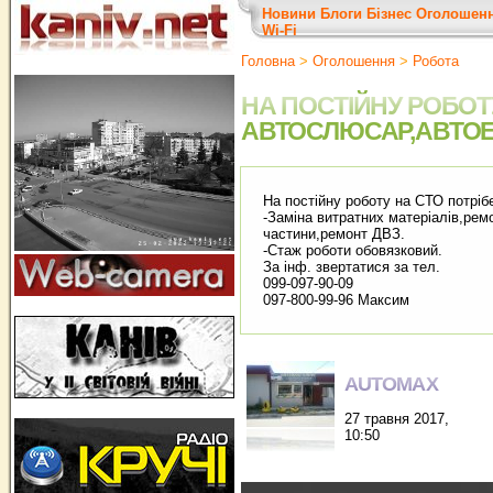
Новини
Блоги
Бізнес
Оголошен
Wi-Fi
Головна
>
Оголошення
>
Робота
НА ПОСТІЙНУ РОБОТ
АВТОСЛЮСАР,АВТОЕ
На постійну роботу на СТО потріб
-Заміна витратних матеріалів,рем
частини,ремонт ДВЗ.
-Стаж роботи обовязковий.
За інф. звертатися за тел.
099-097-90-09
097-800-99-96 Максим
AUTOMAX
27 травня 2017,
10:50