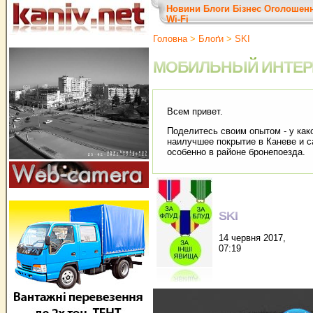
Новини
Блоги
Бізнес
Оголошен
Wi-Fi
Головна
>
Блоґи
>
SKI
МОБИЛЬНЫЙ ИНТЕРН
Всем привет.
Поделитесь своим опытом - у как
наилучшее покрытие в Каневе и 
особенно в районе бронепоезда.
SKI
14 червня 2017,
07:19