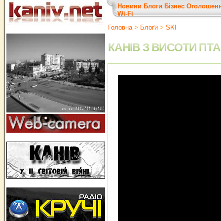
Новини
Блоги
Бізнес
Оголошен
Wi-Fi
Головна
>
Блоґи
>
SKI
КАНIВ З ВИСОТИ П