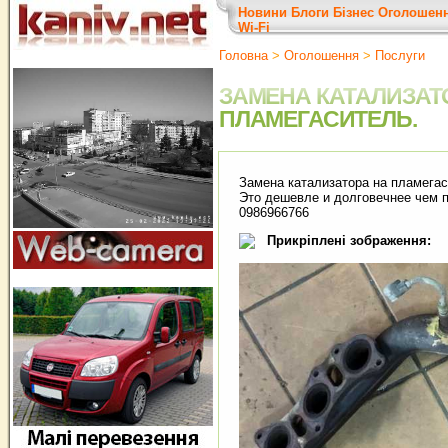
Новини
Блоги
Бізнес
Оголошен
Wi-Fi
Головна
>
Оголошення
>
Послуги
ЗАМЕНА КАТАЛИЗАТ
ПЛАМЕГАСИТЕЛЬ.
Замена катализатора на пламегас
Это дешевле и долговечнее чем п
0986966766
Прикріплені зображення: