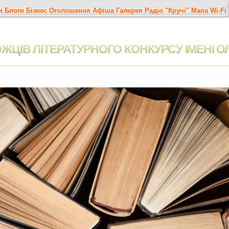
и
Блоги
Бізнес
Оголошення
Афіша
Галерея
Радіо "Кручі"
Мапа
Wi-Fi
ЦІВ ЛІТЕРАТУРНОГО КОНКУРСУ ІМЕНІ 