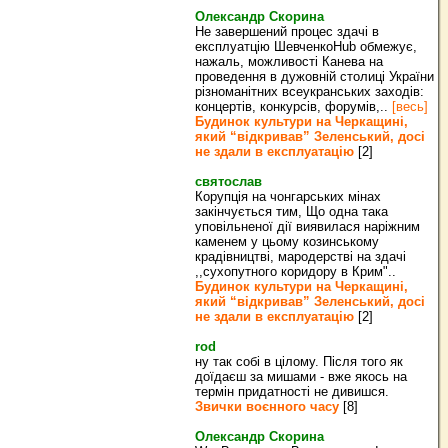
Олександр Скорина
Не завершений процес здачі в
експлуатцію ШевченкоHub обмежує,
нажаль, можливості Канева на
проведення в дужовній столиці України
різноманітних всеукранських заходів:
концертів, конкурсів, форумів,..
[весь]
Будинок культури на Черкащині,
який “відкривав” Зеленський, досі
не здали в експлуатацію
[2]
святослав
Корупція на чонгарських мінах
закінчується тим, Що одна така
уповільненої дії виявилася наріжним
каменем у цьому козинському
крадівництві, мародерстві на здачі
,,сухопутного коридору в Крим"..
Будинок культури на Черкащині,
який “відкривав” Зеленський, досі
не здали в експлуатацію
[2]
rod
ну так собі в цілому. Після того як
доїдаєш за мишами - вже якось на
термін придатності не дивишся.
Звички воєнного часу
[8]
Олександр Скорина