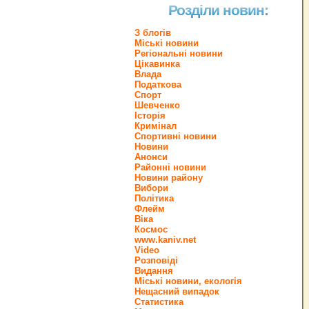
Розділи новин:
З блогів
Міські новини
Регіональні новини
Цікавинка
Влада
Податкова
Спорт
Шевченко
Історія
Кримінал
Спортивні новини
Новини
Анонси
Районні новини
Новини району
Вибори
Політика
Флейм
Віка
Космос
www.kaniv.net
Video
Розповіді
Видання
Міські новини, екологія
Нещасний випадок
Статистика