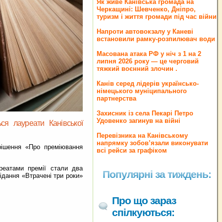
Як живе Канівська громада на
Черкащині: Шевченко, Дніпро,
туризм і життя громади під час війни
Напроти автовокзалу у Каневі
встановили рамку-розпилювач води
Масована атака РФ у ніч з 1 на 2
липня 2026 року — це черговий
тяжкий воєнний злочин .
Канів серед лідерів українсько-
німецького муніципального
партнерства
Захисник із села Пекарі Петро
Удовенко загинув на війні
ся лауреати Канівської
Перевізника на Канівському
напрямку зобов’язали виконувати
 рішення «Про преміювання
всі рейси за графіком
уреатами премії стали два
Популярні за тиждень:
ідання «Втрачені три роки»
Про що зараз
спілкуються: