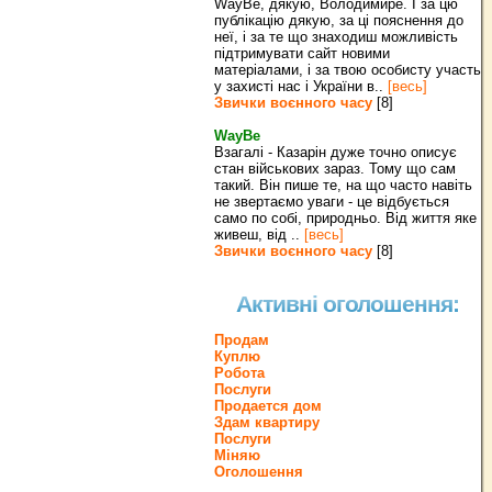
WayBe, дякую, Володимире. І за цю
публікацію дякую, за ці пояснення до
неї, і за те що знаходиш можливість
підтримувати сайт новими
матеріалами, і за твою особисту участь
у захисті нас і України в..
[весь]
Звички воєнного часу
[8]
WayBe
Взагалі - Казарін дуже точно описує
стан військових зараз. Тому що сам
такий. Він пише те, на що часто навіть
не звертаємо уваги - це відбується
само по собі, природньо. Від життя яке
живеш, від ..
[весь]
Звички воєнного часу
[8]
Активні оголошення:
Продам
Куплю
Робота
Послуги
Продается дом
Здам квартиру
Послуги
Міняю
Оголошення