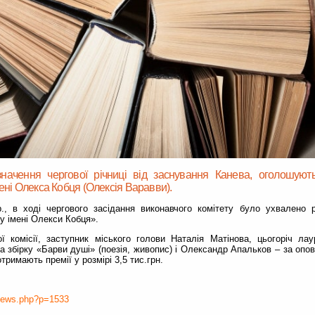
значення чергової річниці від заснування Канева, оголошують
мені Олекса Кобця (Олексія Варавви).
р., в ході чергового засідання виконавчого комітету було ухвалено
у імені Олекси Кобця».
ї комісії, заступник міського голови Наталія Матінова, цьогоріч ла
 збірку «Барви душі» (поезія, живопис) і Олександр Апальков – за опов
тримають премії у розмірі 3,5 тис.грн.
/news.php?p=1533