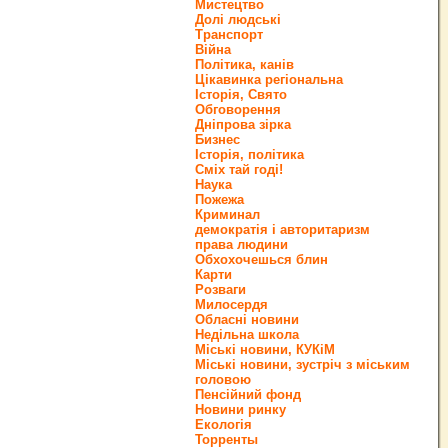
Мистецтво
Долі людські
Транспорт
Війна
Політика, канів
Цікавинка регіональна
Історія, Свято
Обговорення
Дніпрова зірка
Бизнес
Історія, політика
Сміх тай годі!
Наука
Пожежа
Криминал
демократія і авторитаризм
права людини
Обхохочешься блин
Карти
Розваги
Милосердя
Обласні новини
Недільна школа
Міські новини, КУКіМ
Міські новини, зустріч з міським
головою
Пенсійний фонд
Новини ринку
Екологія
Торренты