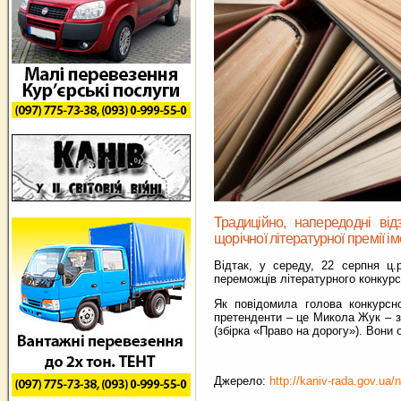
Традиційно, напередодні від
щорічної літературної премії і
Відтак, у середу, 22 серпня ц.
переможців літературного конкурс
Як повідомила голова конкурсно
претенденти – це Микола Жук – за
(збірка «Право на дорогу»). Вони о
Джерело:
http://kaniv-rada.gov.ua