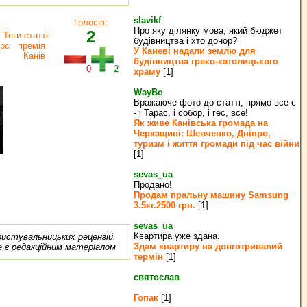
slavikf
Голосів:
Про яку ділянку мова, який бюджет
2
Теги статті:
будівництва і хто донор?
рс
премія
У Каневі надали землю для
Канів
будівництва греко‐католицького
0
2
храму
[1]
WayBe
Вражаюче фото до статті, прямо все є
- і Тарас, і собор, і гес, все!
Як живе Канівська громада на
Черкащині: Шевченко, Дніпро,
туризм і життя громади під час війни
[1]
sevas_ua
Продано!
Продам пральну машину Samsung
3.5кг.2500 грн.
[1]
sevas_ua
Квартира уже здана.
ористувальницьких рецензій,
Здам квартиру на довготривалий
е є редакційним матеріалом
термін
[1]
святослав
Гопак
[1]