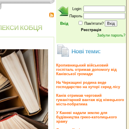
Login:
Пароль
Вхід
Пам'ятати?
ОЛЕКСИ КОБЦЯ
Реєстрація
Забули пароль?
Нові теми:
Кропивницький військовий
госпіталь отримав допомогу від
Канівської громади
На Черкащині родина веде
господарство на хуторі серед лісу
Канів отримав черговий
гуманітарний вантаж від німецького
міста-побратима
У Каневі надали землю для
будівництва греко‐католицького
храму