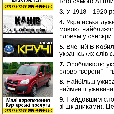
того самого Аттіли
3.
У 1918—1920 рок
4.
Українська дуже
мовою, найближчою 
словам у санскриті:
5.
Вчений В.Кобилю
українських слів с
7.
Особливістю укр
слово “вороги” – 
8.
Найбільш уживано
найменш уживана. 
9.
Найдовшим слово
зі шкідниками). Це