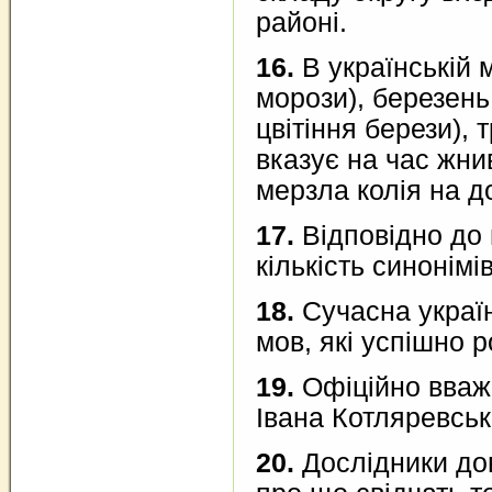
районі.
16.
В українській 
морози), березень 
цвітіння берези), 
вказує на час жнив
мерзла колія на до
17.
Відповідно до 
кількість синонім
18.
Сучасна україн
мов, які успішно 
19.
Офіційно вважа
Івана Котляревськ
20.
Дослідники дов