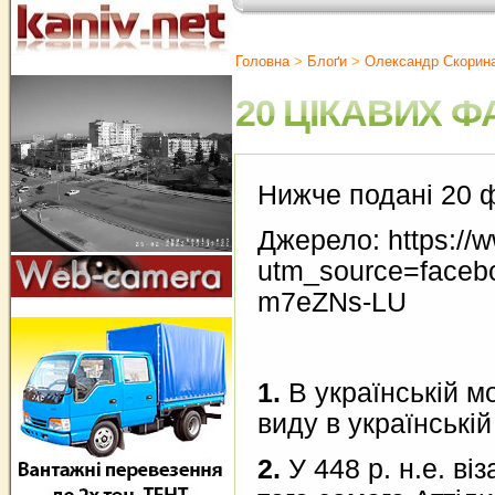
Головна
>
Блоґи
>
Олександр Скорин
20 ЦІКАВИХ Ф
Нижче подані 20 ф
Джерело: https://
utm_source=face
m7eZNs-LU
1.
В українській м
виду в українській
2.
У 448 р. н.е. ві