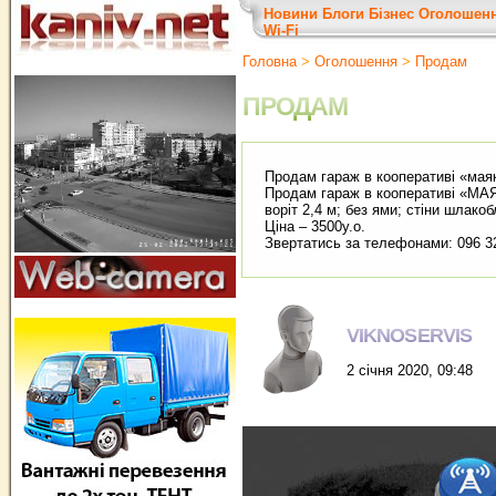
Новини
Блоги
Бізнес
Оголошен
Wi-Fi
Головна
>
Оголошення
>
Продам
ПРОДАМ
Продам гараж в кооперативі «мая
Продам гараж в кооперативі «МАЯ
воріт 2,4 м; без ями; стіни шлако
Ціна – 3500у.о.
Звертатись за телефонами: 096 32
VIKNOSERVIS
2 січня 2020, 09:48