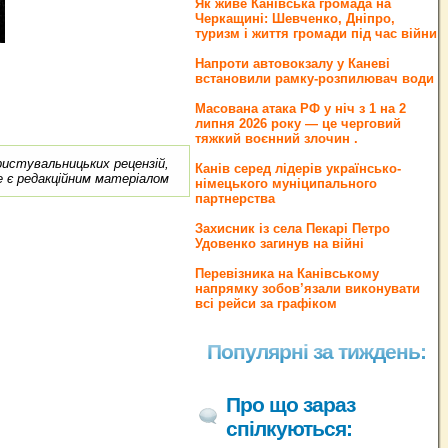
Як живе Канівська громада на
Черкащині: Шевченко, Дніпро,
туризм і життя громади під час війни
Напроти автовокзалу у Каневі
встановили рамку-розпилювач води
Масована атака РФ у ніч з 1 на 2
липня 2026 року — це черговий
тяжкий воєнний злочин .
ористувальницьких рецензій,
Канів серед лідерів українсько-
е є редакційним матеріалом
німецького муніципального
партнерства
Захисник із села Пекарі Петро
Удовенко загинув на війні
Перевізника на Канівському
напрямку зобов’язали виконувати
всі рейси за графіком
Популярні за тиждень:
Про що зараз
спілкуються: