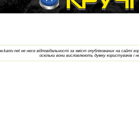
w.kaniv.net не несе відповідальності за зміст опублікованих на сайті к
оскільки вони висловлюють думку користувачів і н