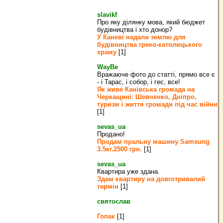
slavikf
Про яку ділянку мова, який бюджет
будівництва і хто донор?
У Каневі надали землю для
будівництва греко‐католицького
храму
[1]
WayBe
Вражаюче фото до статті, прямо все є
- і Тарас, і собор, і гес, все!
Як живе Канівська громада на
Черкащині: Шевченко, Дніпро,
туризм і життя громади під час війни
[1]
sevas_ua
Продано!
Продам пральну машину Samsung
3.5кг.2500 грн.
[1]
sevas_ua
Квартира уже здана.
Здам квартиру на довготривалий
термін
[1]
святослав
Гопак
[1]