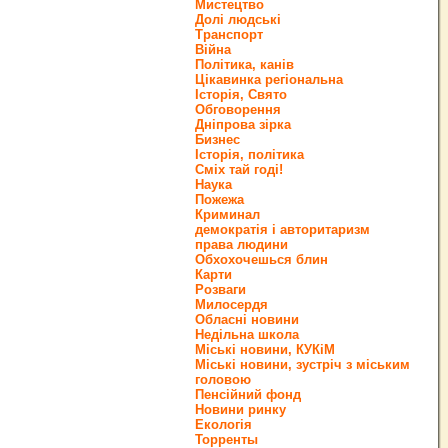
Мистецтво
Долі людські
Транспорт
Війна
Політика, канів
Цікавинка регіональна
Історія, Свято
Обговорення
Дніпрова зірка
Бизнес
Історія, політика
Сміх тай годі!
Наука
Пожежа
Криминал
демократія і авторитаризм
права людини
Обхохочешься блин
Карти
Розваги
Милосердя
Обласні новини
Недільна школа
Міські новини, КУКіМ
Міські новини, зустріч з міським
головою
Пенсійний фонд
Новини ринку
Екологія
Торренты