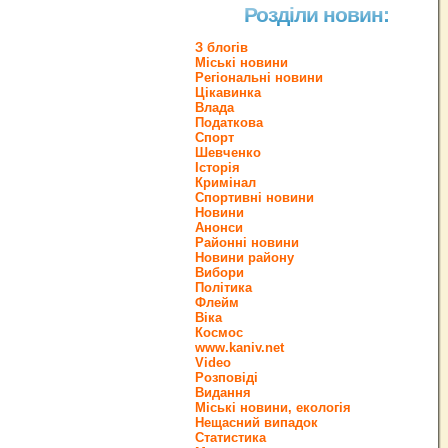
Розділи новин:
З блогів
Міські новини
Регіональні новини
Цікавинка
Влада
Податкова
Спорт
Шевченко
Історія
Кримінал
Спортивні новини
Новини
Анонси
Районні новини
Новини району
Вибори
Політика
Флейм
Віка
Космос
www.kaniv.net
Video
Розповіді
Видання
Міські новини, екологія
Нещасний випадок
Статистика