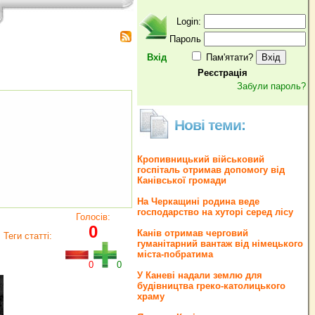
Login:
Пароль
Вхід
Пам'ятати?
Реєстрація
Забули пароль?
Нові теми:
Кропивницький військовий
госпіталь отримав допомогу від
Канівської громади
На Черкащині родина веде
господарство на хуторі серед лісу
Голосів:
0
Канів отримав черговий
Теги статті:
гуманітарний вантаж від німецького
міста-побратима
0
0
У Каневі надали землю для
будівництва греко‐католицького
храму