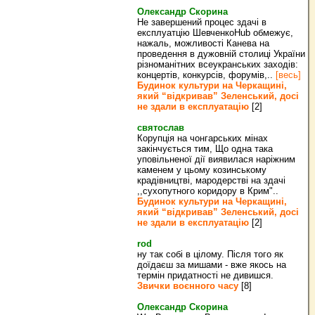
Олександр Скорина
Не завершений процес здачі в
експлуатцію ШевченкоHub обмежує,
нажаль, можливості Канева на
проведення в дужовній столиці України
різноманітних всеукранських заходів:
концертів, конкурсів, форумів,..
[весь]
Будинок культури на Черкащині,
який “відкривав” Зеленський, досі
не здали в експлуатацію
[2]
святослав
Корупція на чонгарських мінах
закінчується тим, Що одна така
уповільненої дії виявилася наріжним
каменем у цьому козинському
крадівництві, мародерстві на здачі
,,сухопутного коридору в Крим"..
Будинок культури на Черкащині,
який “відкривав” Зеленський, досі
не здали в експлуатацію
[2]
rod
ну так собі в цілому. Після того як
доїдаєш за мишами - вже якось на
термін придатності не дивишся.
Звички воєнного часу
[8]
Олександр Скорина