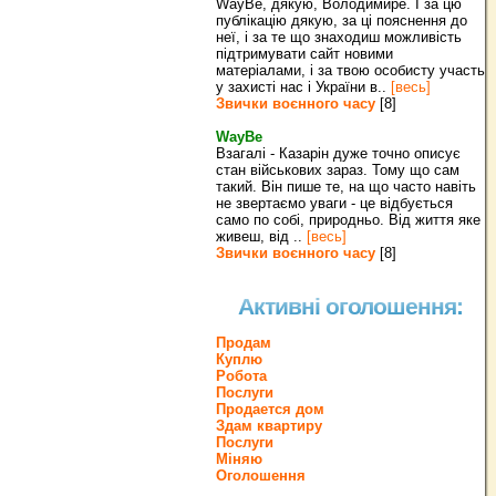
WayBe, дякую, Володимире. І за цю
публікацію дякую, за ці пояснення до
неї, і за те що знаходиш можливість
підтримувати сайт новими
матеріалами, і за твою особисту участь
у захисті нас і України в..
[весь]
Звички воєнного часу
[8]
WayBe
Взагалі - Казарін дуже точно описує
стан військових зараз. Тому що сам
такий. Він пише те, на що часто навіть
не звертаємо уваги - це відбується
само по собі, природньо. Від життя яке
живеш, від ..
[весь]
Звички воєнного часу
[8]
Активні оголошення:
Продам
Куплю
Робота
Послуги
Продается дом
Здам квартиру
Послуги
Міняю
Оголошення