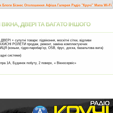
и
Блоги
Бізнес
Оголошення
Афіша
Галерея
Радіо "Кручі"
Мапа
Wi-Fi
ВІКНА, ДВЕРІ ТА БАГАТО ІНШОГО
РІ + супутні товари: підвіконня, москітні сітки, відливи
ХИСНІ РОЛЕТИ продаж, ремонт, заміна комплектуючих
коньки, гідро-паробар’єр, OSB, брус, доска, базальтова вата)
адні системи)
пра 1А, Будинок побуту, 2 поверх, « Вікносервіс»