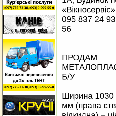
1А, Будинок п
«Вікносервіс»
095 837 24 93
56
ПРОДАМ
МЕТАЛОПЛАС
Б/У
Ширина 1030 
мм (права ст
відкидна) – ці