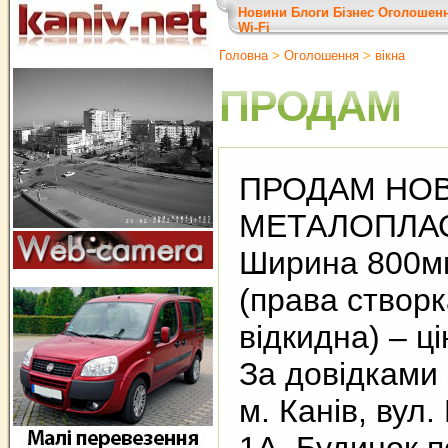
Новини
Блоги
Бізнес
Оголошен
Wi-Fi
Головна
>
Оголошення
>
вiкна
ПРОДАМ
ПРОДАМ НО
МЕТАЛОПЛАС
Ширина 800мм
(права створк
відкидна) – ц
За довідками 
м. Канів, вул.