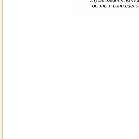
оскільки вони висло