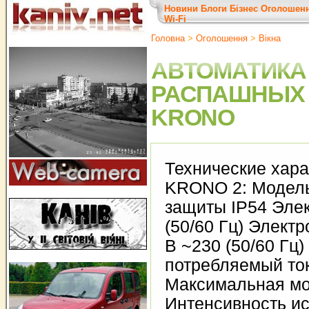
Новини
Блоги
Бізнес
Оголошен
Wi-Fi
Головна
>
Оголошення
>
Вікна
АВТОМАТИКА
РАСПАШНЫХ 
KRONO
Технические хар
KRONO 2: Модел
защиты IP54 Элек
(50/60 Гц) Электр
В ~230 (50/60 Гц
потребляемый ток
Максимальная мо
Интенсивность ис