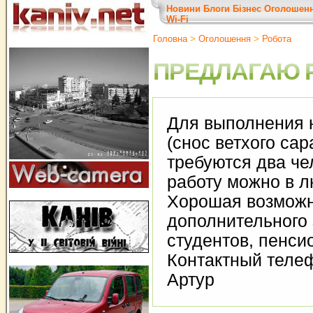
Новини
Блоги
Бізнес
Оголошен
Wi-Fi
Головна
>
Оголошення
>
Робота
ПРЕДЛАГАЮ 
Для выполнения 
(снос ветхого сар
требуются два че
работу можно в л
Хорошая возмож
дополнительного 
студентов, пенсио
Контактный телеф
Артур