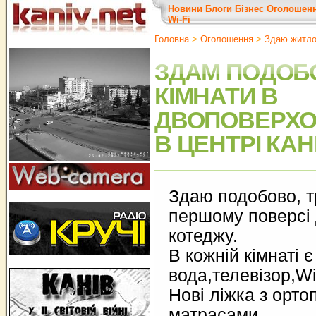
Новини
Блоги
Бізнес
Оголошен
Wi-Fi
Головна
>
Оголошення
>
Здаю житл
ЗДАМ ПОДОБ
КІМНАТИ В
ДВОПОВЕРХО
В ЦЕНТРІ КА
Здаю подобово, т
першому поверсі
котеджу.
В кожній кімнаті 
вода,телевізор,Wi
Нові ліжка з орт
матрасами.