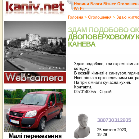
Новини
Блоги
Бізнес
Оголошен
Wi-Fi
Головна
>
Оголошення
>
Здаю житл
ЗДАМ ПОДОБОВО ОКР
ДВОПОВЕРХОВОМУ КО
КАНЕВА
Здаю подобово, три окремі кімна
котеджу.
В кожній кімнаті є санвузол,гаряч
Нові ліжка з ортопедичними матр
На три кімнати сучасна кухня.
Контакти.
0970140055 - Сергій
380730312935
25 лютого 2020,
19:29