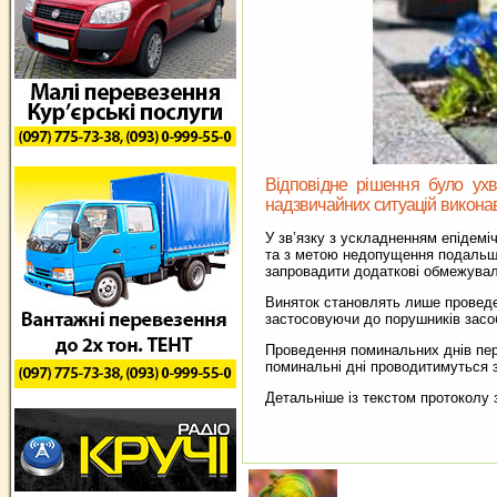
Відповідне рішення було ухва
надзвичайних ситуацій виконавчо
У зв’язку з ускладненням епідемі
та з метою недопущення подальшо
запровадити додаткові обмежуваль
Виняток становлять лише проведен
застосовуючи до порушників засоб
Проведення поминальних днів пере
поминальні дні проводитимуться з
Детальніше із текстом протоколу 