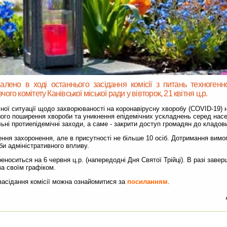
лено в ході останнього засідання комісії з питань техногенно
го комітету Канівської міської ради у вівторок, 21 квітня ц.р.
чної ситуації щодо захворюваності на коронавірусну хворобу (COVID-19) н
го поширення хвороби та уникнення епідемічних ускладнень серед насе
ні протиепідемічні заходи, а саме - закрити доступ громадян до кладов
ня захоронення, але в присутності не більше 10 осіб. Дотримання вимо
и адміністративного впливу.
носиться на 6 червня ц.р. (напередодні Дня Святої Трійці). В разі заве
а своїм графіком.
засідання комісії можна ознайомитися за
посиланням
.