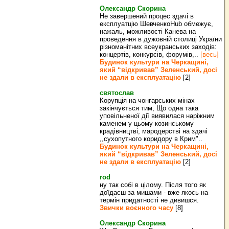
Олександр Скорина
Не завершений процес здачі в
експлуатцію ШевченкоHub обмежує,
нажаль, можливості Канева на
проведення в дужовній столиці України
різноманітних всеукранських заходів:
концертів, конкурсів, форумів,..
[весь]
Будинок культури на Черкащині,
який “відкривав” Зеленський, досі
не здали в експлуатацію
[2]
святослав
Корупція на чонгарських мінах
закінчується тим, Що одна така
уповільненої дії виявилася наріжним
каменем у цьому козинському
крадівництві, мародерстві на здачі
,,сухопутного коридору в Крим"..
Будинок культури на Черкащині,
який “відкривав” Зеленський, досі
не здали в експлуатацію
[2]
rod
ну так собі в цілому. Після того як
доїдаєш за мишами - вже якось на
термін придатності не дивишся.
Звички воєнного часу
[8]
Олександр Скорина