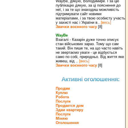
WayBe, дякую, Володимире. І за цю
публікацію дякую, за ці пояснення до
неї, і за те що знаходиш можливість
підтримувати сайт новими
матеріалами, і за твою особисту участь
у захисті нас і України в..
[весь]
Звички воєнного часу
[8]
WayBe
Взагалі - Казарін дуже точно описує
стан військових зараз. Тому що сам
такий. Він пише те, на що часто навіть
не звертаємо уваги - це відбується
само по собі, природньо. Від життя яке
живеш, від ..
[весь]
Звички воєнного часу
[8]
Активні оголошення:
Продам
Куплю
Робота
Послуги
Продается дом
Здам квартиру
Послуги
Міняю
Оголошення