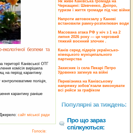
Як живе Канівська громада на
Черкащині: Шевченко, Дніпро,
туризм і життя громади під час війни
Напроти автовокзалу у Каневі
встановили рамку-розпилювач води
Масована атака РФ у ніч з 1 на 2
липня 2026 року — це черговий
тяжкий воєнний злочин .
-екологічної безпеки та
Канів серед лідерів українсько-
німецького муніципального
партнерства
а території Канівської ОТГ
Захисник із села Пекарі Петро
лення комісія вирішила
Удовенко загинув на війні
ищ на період карантину.
г контролюватиме поліція,
Перевізника на Канівському
напрямку зобов’язали виконувати
всі рейси за графіком
ршення карантину раніше
Популярні за тиждень:
Джерело:
сайт міської ради
Про що зараз
спілкуються:
Голосів: