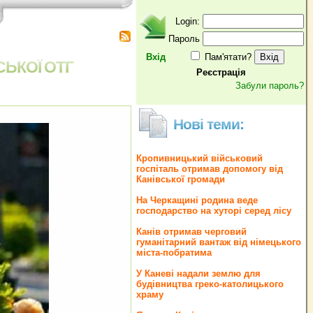
Login:
Пароль
Вхід
Пам'ятати?
СЬКОЇ ОТГ
Реєстрація
Забули пароль?
Нові теми:
Кропивницький військовий
госпіталь отримав допомогу від
Канівської громади
На Черкащині родина веде
господарство на хуторі серед лісу
Канів отримав черговий
гуманітарний вантаж від німецького
міста-побратима
У Каневі надали землю для
будівництва греко‐католицького
храму