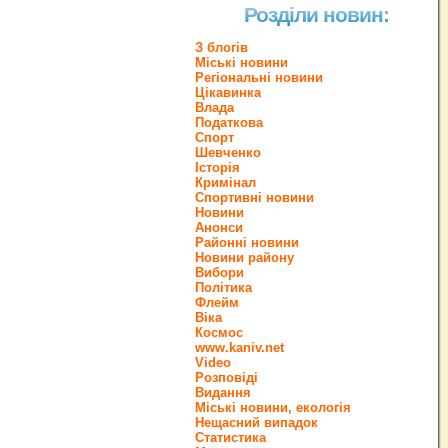
Розділи новин:
З блогів
Міські новини
Регіональні новини
Цікавинка
Влада
Податкова
Спорт
Шевченко
Історія
Кримінал
Спортивні новини
Новини
Анонси
Районні новини
Новини району
Вибори
Політика
Флейм
Віка
Космос
www.kaniv.net
Video
Розповіді
Видання
Міські новини, екологія
Нещасний випадок
Статистика