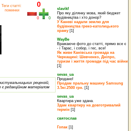
0
Теги статті:
slavikf
поминки
Про яку ділянку мова, який бюджет
будівництва і хто донор?
0
0
У Каневі надали землю для
будівництва греко‐католицького
храму
[1]
WayBe
Вражаюче фото до статті, прямо все є
- і Тарас, і собор, і гес, все!
Як живе Канівська громада на
Черкащині: Шевченко, Дніпро,
туризм і життя громади під час війни
[1]
sevas_ua
Продано!
ористувальницьких рецензій,
Продам пральну машину Samsung
е є редакційним матеріалом
3.5кг.2500 грн.
[1]
sevas_ua
Квартира уже здана.
Здам квартиру на довготривалий
термін
[1]
святослав
Гопак
[1]