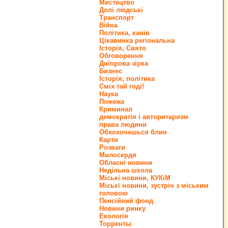
Мистецтво
Долі людські
Транспорт
Війна
Політика, канів
Цікавинка регіональна
Історія, Свято
Обговорення
Дніпрова зірка
Бизнес
Історія, політика
Сміх тай годі!
Наука
Пожежа
Криминал
демократія і авторитаризм
права людини
Обхохочешься блин
Карти
Розваги
Милосердя
Обласні новини
Недільна школа
Міські новини, КУКіМ
Міські новини, зустріч з міським
головою
Пенсійний фонд
Новини ринку
Екологія
Торренты