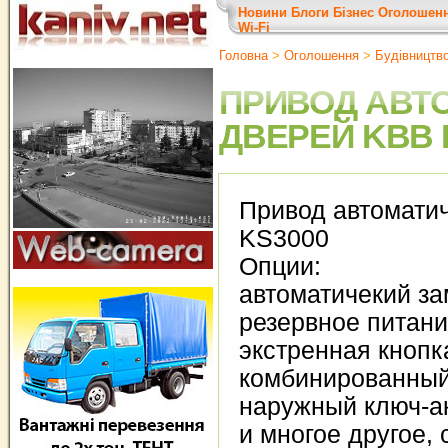
Новини
Блоги
Бізнес
Оголошен
Wi-Fi
Головна
>
Оголошення
>
Будівництв
ПРИВОД АВТ
ДВЕРЕЙ KBB 
Привод автомати
KS3000
Опции:
автоматичекий за
резервное питан
экстренная кнопк
комбинированный
наружный ключ-а
и многое другое, 