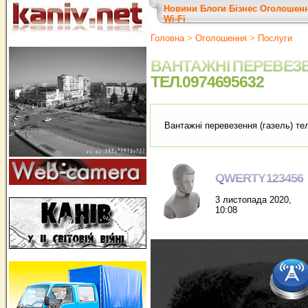
Новини
Блоги
Бізнес
Оголошен
Wi-Fi
Головна
>
Оголошення
>
Послуги
ВАНТАЖНІ ПЕРЕВЕЗЕ
ТЕЛ.0974695632
Вантажні перевезення (газель) те
QWERTY123456
3 листопада 2020,
10:08