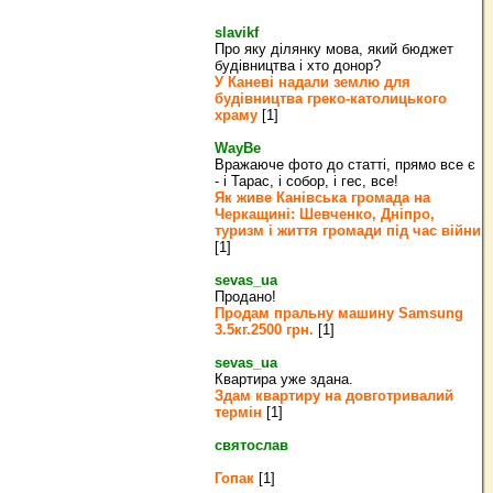
slavikf
Про яку ділянку мова, який бюджет
будівництва і хто донор?
У Каневі надали землю для
будівництва греко‐католицького
храму
[1]
WayBe
Вражаюче фото до статті, прямо все є
- і Тарас, і собор, і гес, все!
Як живе Канівська громада на
Черкащині: Шевченко, Дніпро,
туризм і життя громади під час війни
[1]
sevas_ua
Продано!
Продам пральну машину Samsung
3.5кг.2500 грн.
[1]
sevas_ua
Квартира уже здана.
Здам квартиру на довготривалий
термін
[1]
святослав
Гопак
[1]