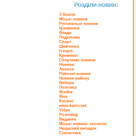
Розділи новин:
З блогів
Міські новини
Регіональні новини
Цікавинка
Влада
Податкова
Спорт
Шевченко
Історія
Кримінал
Спортивні новини
Новини
Анонси
Районні новини
Новини району
Вибори
Політика
Флейм
Віка
Космос
www.kaniv.net
Video
Розповіді
Видання
Міські новини, екологія
Нещасний випадок
Статистика