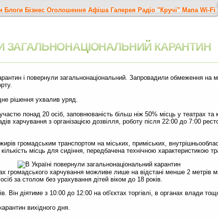
и
Блоги
Бізнес
Оголошення
Афіша
Галерея
Радіо "Кручі"
Мапа
Wi-Fi
УЛИ ЗАГАЛЬНОНАЦІОНАЛЬНИЙ КАРАНТИН
арантин і повернули загальнонаціональний. Запровадили обмеження на м
орту.
ідне рішення ухвалив уряд.
 участю понад 20 осіб, заповнюваність більш ніж 50% місць у театрах та
адів харчування з організацією дозвілля, роботу після 22:00 до 7:00 рест
ажирів громадським транспортом на міських, приміських, внутрішньообла
ж кількість місць для сидіння, передбачена технічною характеристикою тр
ах громадського харчування можливе лише на відстані менше 2 метрів м
 осіб за столом без урахування дітей віком до 18 років.
. Він діятиме з 10:00 до 12:00 на об'єктах торгівлі, в органах влади тощ
карантин вихідного дня.