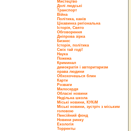
Мистецтво
Долі людські
Транспорт
Війна
Політика, канів
Цікавинка регіональна
Історія, Свято
Обговорення
Дніпрова зірка
Бизнес
Історія, політика
Сміх тай годі!
Наука
Пожежа
Криминал
демократія і авторитаризм
права людини
Обхохочешься блин
Карти
Розваги
Милосердя
Обласні новини
Недільна школа
Міські новини, КУКіМ
Міські новини, зустріч з міським
головою
Пенсійний фонд
Новини ринку
Екологія
Торренты