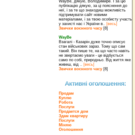
WayBe, дякую, Володимире. І за цю
публікацію дякую, за ці пояснення до
неї, і за те що знаходиш можливість
підтримувати сайт новими
матеріалами, і за твою особисту участь
у захисті нас і України в..
[весь]
Звички воєнного часу
[8]
WayBe
Взагалі - Казарін дуже точно описує
стан військових зараз. Тому що сам
такий. Він пише те, на що часто навіть
не звертаємо уваги - це відбується
само по собі, природньо. Від життя яке
живеш, від ..
[весь]
Звички воєнного часу
[8]
Активні оголошення:
Продам
Куплю
Робота
Послуги
Продается дом
Здам квартиру
Послуги
Міняю
Оголошення