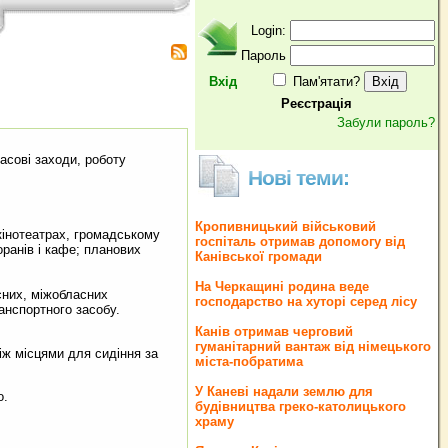
Login:
Пароль
Вхід
Пам'ятати?
Реєстрація
Забули пароль?
асові заходи, роботу
Нові теми:
Кропивницький військовий
 кінотеатрах, громадському
госпіталь отримав допомогу від
оранів і кафе; планових
Канівської громади
На Черкащині родина веде
сних, міжобласних
господарство на хуторі серед лісу
анспортного засобу.
Канів отримав черговий
гуманітарний вантаж від німецького
іж місцями для сидіння за
міста-побратима
У Каневі надали землю для
о.
будівництва греко‐католицького
храму