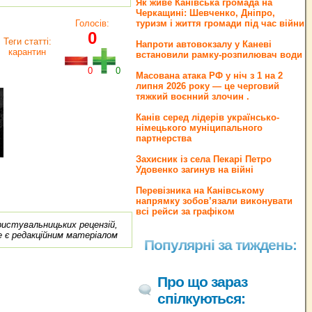
Як живе Канівська громада на
Черкащині: Шевченко, Дніпро,
Голосів:
туризм і життя громади під час війни
0
Теги статті:
Напроти автовокзалу у Каневі
карантин
встановили рамку-розпилювач води
0
0
Масована атака РФ у ніч з 1 на 2
липня 2026 року — це черговий
тяжкий воєнний злочин .
Канів серед лідерів українсько-
німецького муніципального
партнерства
Захисник із села Пекарі Петро
Удовенко загинув на війні
Перевізника на Канівському
напрямку зобов’язали виконувати
всі рейси за графіком
ористувальницьких рецензій,
е є редакційним матеріалом
Популярні за тиждень:
Про що зараз
спілкуються: