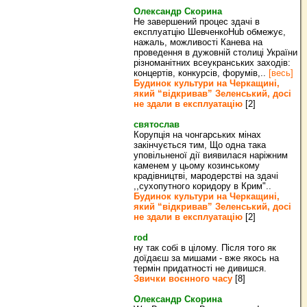
Олександр Скорина
Не завершений процес здачі в
експлуатцію ШевченкоHub обмежує,
нажаль, можливості Канева на
проведення в дужовній столиці України
різноманітних всеукранських заходів:
концертів, конкурсів, форумів,..
[весь]
Будинок культури на Черкащині,
який “відкривав” Зеленський, досі
не здали в експлуатацію
[2]
святослав
Корупція на чонгарських мінах
закінчується тим, Що одна така
уповільненої дії виявилася наріжним
каменем у цьому козинському
крадівництві, мародерстві на здачі
,,сухопутного коридору в Крим"..
Будинок культури на Черкащині,
який “відкривав” Зеленський, досі
не здали в експлуатацію
[2]
rod
ну так собі в цілому. Після того як
доїдаєш за мишами - вже якось на
термін придатності не дивишся.
Звички воєнного часу
[8]
Олександр Скорина