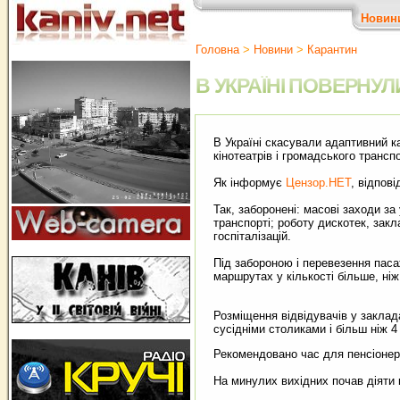
Новин
Головна
>
Новини
>
Карантин
В УКРАЇНІ ПОВЕРН
В Україні скасували адаптивний к
кінотеатрів і громадського трансп
Як інформує
Цензор.НЕТ
, відпов
Так, заборонені: масові заходи за
транспорті; роботу дискотек, закл
госпіталізацій.
Під забороною і перевезення пас
маршрутах у кількості більше, ні
Розміщення відвідувачів у заклад
сусідніми столиками і більш ніж 4
Рекомендовано час для пенсіонерів
На минулих вихідних почав діяти 