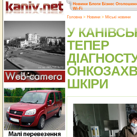
Новини
Блоги
Бізнес
Оголошен
Wi-Fi
Головна
>
Новини
>
Міські новини
У КАНІВСЬ
ТЕПЕР
ДІАГНОСТ
ОНКОЗАХ
ШКІРИ