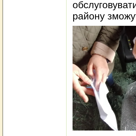
обслуговувати
району зможут