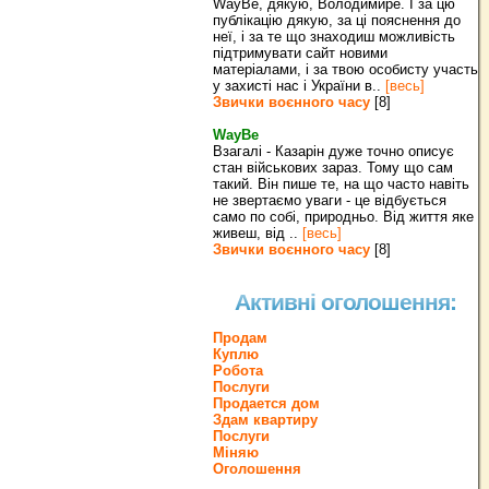
WayBe, дякую, Володимире. І за цю
публікацію дякую, за ці пояснення до
неї, і за те що знаходиш можливість
підтримувати сайт новими
матеріалами, і за твою особисту участь
у захисті нас і України в..
[весь]
Звички воєнного часу
[8]
WayBe
Взагалі - Казарін дуже точно описує
стан військових зараз. Тому що сам
такий. Він пише те, на що часто навіть
не звертаємо уваги - це відбується
само по собі, природньо. Від життя яке
живеш, від ..
[весь]
Звички воєнного часу
[8]
Активні оголошення:
Продам
Куплю
Робота
Послуги
Продается дом
Здам квартиру
Послуги
Міняю
Оголошення