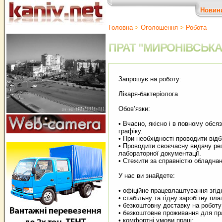
Новин
Головна
>
Оголошення
>
Робота
ПРАТ "МИРОНІВСЬК
Запрошує на роботу:
Лікаря-бактеріолога
Обов’язки:
• Вчасно, якісно і в повному обся
графіку.
• При необхідності проводити від
• Проводити своєчасну видачу ре
лабораторної документації.
• Стежити за справністю обладнан
У нас ви знайдете:
• офіційне працевлаштування згід
• стабільну та гідну заробітну пла
• безкоштовну доставку на роботу 
• безкоштовне проживання для прац
• комфортні умови праці;