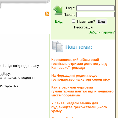
Login:
Пароль
Вхід
Пам'ятати?
Реєстрація
Забули пароль?
Нові теми:
Кропивницький військовий
госпіталь отримав допомогу від
ктів відповідно до плану-
Канівської громади
ідбору.
На Черкащині родина веде
вати належне ведення
господарство на хуторі серед лісу
х недоліків.
Канів отримав черговий
гуманітарний вантаж від німецького
міста-побратима
У Каневі надали землю для
будівництва греко‐католицького
храму