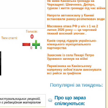
Як живе Канівська громада на
Черкащині: Шевченко, Дніпро,
туризм і життя громади під час війни
Напроти автовокзалу у Каневі
встановили рамку-розпилювач води
Масована атака РФ у ніч з 1 на 2
липня 2026 року — це черговий
Голосів:
тяжкий воєнний злочин .
0
Теги статті:
Канів серед лідерів українсько-
німецького муніципального
0
0
партнерства
Захисник із села Пекарі Петро
Удовенко загинув на війні
Перевізника на Канівському
напрямку зобов’язали виконувати
всі рейси за графіком
Популярні за тиждень:
Про що зараз
ористувальницьких рецензій,
е є редакційним матеріалом
спілкуються: