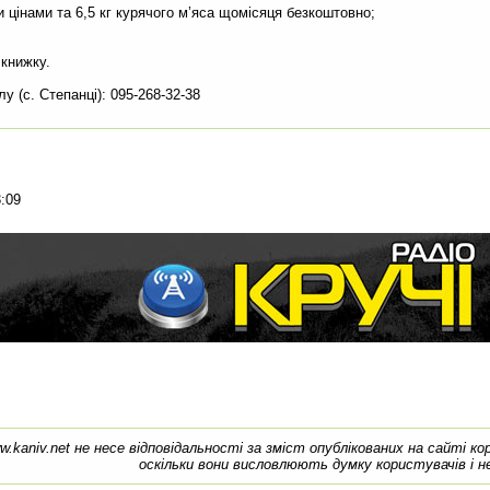
и цінами та 6,5 кг курячого м’яса щомісяця безкоштовно;
 книжку.
у (с. Степанці): 095-268-32-38
:09
w.kaniv.net не несе відповідальності за зміст опублікованих на сайті к
оскільки вони висловлюють думку користувачів і н