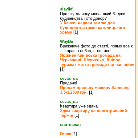
slavikf
Про яку ділянку мова, який бюджет
будівництва і хто донор?
У Каневі надали землю для
будівництва греко‐католицького
храму
[1]
WayBe
Вражаюче фото до статті, прямо все є
- і Тарас, і собор, і гес, все!
Як живе Канівська громада на
Черкащині: Шевченко, Дніпро,
туризм і життя громади під час війни
[1]
sevas_ua
Продано!
Продам пральну машину Samsung
3.5кг.2500 грн.
[1]
sevas_ua
Квартира уже здана.
Здам квартиру на довготривалий
термін
[1]
святослав
Гопак
[1]