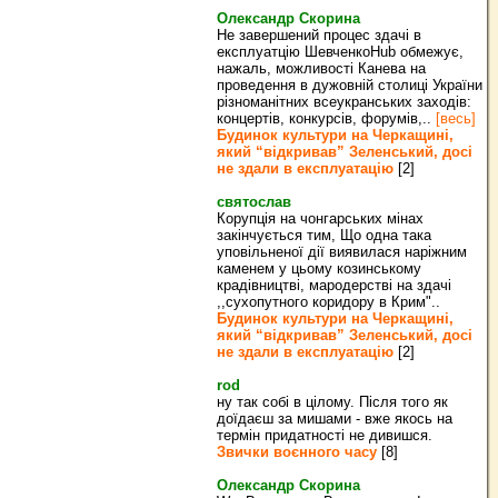
Олександр Скорина
Не завершений процес здачі в
експлуатцію ШевченкоHub обмежує,
нажаль, можливості Канева на
проведення в дужовній столиці України
різноманітних всеукранських заходів:
концертів, конкурсів, форумів,..
[весь]
Будинок культури на Черкащині,
який “відкривав” Зеленський, досі
не здали в експлуатацію
[2]
святослав
Корупція на чонгарських мінах
закінчується тим, Що одна така
уповільненої дії виявилася наріжним
каменем у цьому козинському
крадівництві, мародерстві на здачі
,,сухопутного коридору в Крим"..
Будинок культури на Черкащині,
який “відкривав” Зеленський, досі
не здали в експлуатацію
[2]
rod
ну так собі в цілому. Після того як
доїдаєш за мишами - вже якось на
термін придатності не дивишся.
Звички воєнного часу
[8]
Олександр Скорина