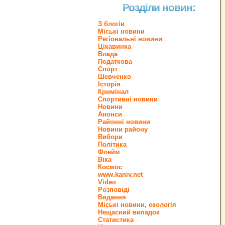
Розділи новин:
З блогів
Міські новини
Регіональні новини
Цікавинка
Влада
Податкова
Спорт
Шевченко
Історія
Кримінал
Спортивні новини
Новини
Анонси
Районні новини
Новини району
Вибори
Політика
Флейм
Віка
Космос
www.kaniv.net
Video
Розповіді
Видання
Міські новини, екологія
Нещасний випадок
Статистика