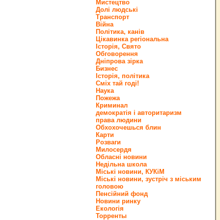
Мистецтво
Долі людські
Транспорт
Війна
Політика, канів
Цікавинка регіональна
Історія, Свято
Обговорення
Дніпрова зірка
Бизнес
Історія, політика
Сміх тай годі!
Наука
Пожежа
Криминал
демократія і авторитаризм
права людини
Обхохочешься блин
Карти
Розваги
Милосердя
Обласні новини
Недільна школа
Міські новини, КУКіМ
Міські новини, зустріч з міським
головою
Пенсійний фонд
Новини ринку
Екологія
Торренты