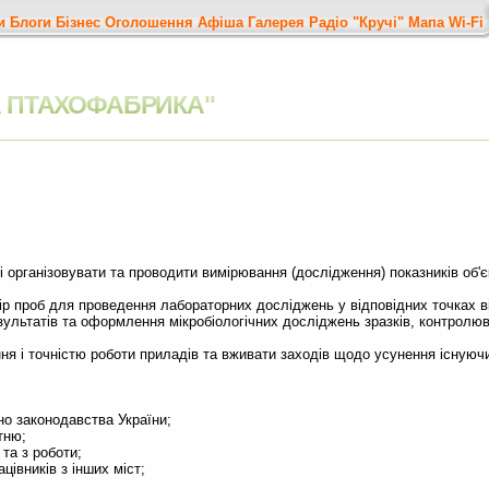
и
Блоги
Бізнес
Оголошення
Афіша
Галерея
Радіо "Кручі"
Мапа
Wi-Fi
А ПТАХОФАБРИКА"
зі організовувати та проводити вимірювання (дослідження) показників об'є
бір проб для проведення лабораторних досліджень у відповідних точках в
зультатів та оформлення мікробіологічних досліджень зразків, контролю
ня і точністю роботи приладів та вживати заходів щодо усунення існуючи
но законодавства України;
тню;
та з роботи;
івників з інших міст;