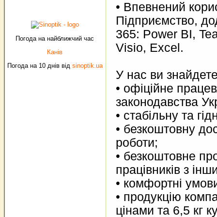
• Впевнений кори
Підприємство, дод
365: Power BI, Te
Погода на найближчий час
Visio, Excel.
Канів
Погода на 10 днів від
sinoptik.ua
У нас ви знайдете
• офіційне праце
законодавства Ук
• стабільну та гі
• безкоштовну дос
роботи;
• безкоштовне пр
працівників з інши
• комфортні умови
• продукцію компа
цінами та 6,5 кг к