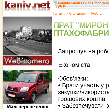
Новини
Блоги
Бізнес
Оголошен
Wi-Fi
Головна
>
Оголошення
>
Робота
ПРАТ "МИРОН
ПТАХОФАБРИ
Запрошує на робо
Економіста
Обов’язки:
• Брати участь у 
закупки/використ
грошових коштів.
• Забезпечувати 