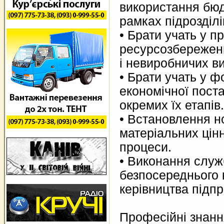
використання бюд
рамках підрозділі
• Брати учать у п
ресурсозбереженн
і невиробничих ви
• Брати учать у 
економічної пост
окремих їх етапів.
• Встановлення н
матеріальних цін
процеси.
• Виконання служ
безпосереднього 
керівництва підп
Професійні знанн