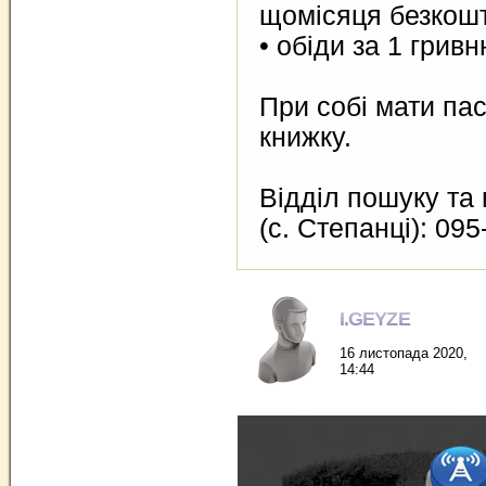
щомісяця безкош
• обіди за 1 грив
При собі мати пас
книжку.
Відділ пошуку та
(с. Степанці): 09
I.GEYZE
16 листопада 2020,
14:44