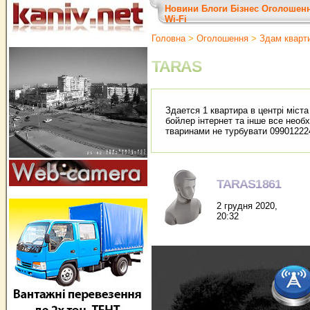
Новини
Блоги
Бізнес
Оголошен
Wi-Fi
Головна
>
Оголошення
>
Здам кварт
TARAS
Здается 1 квартира в центрі міст
бойлер інтернет та інше все необх
тваринами не турбувати 09901222
TARAS1861
2 грудня 2020,
20:32