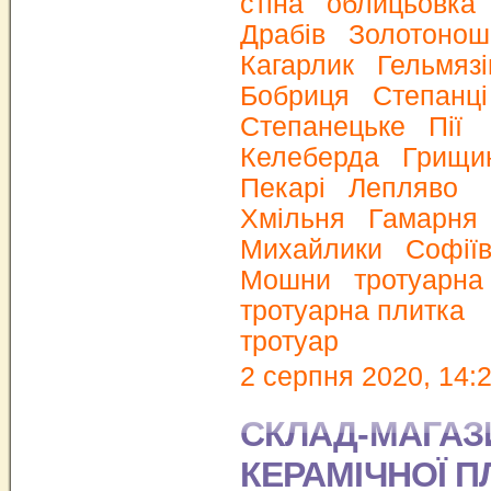
стіна
облицьовка
Драбів
Золотонош
Кагарлик
Гельмязі
Бобриця
Степанці
Степанецьке
Пії
Келеберда
Грищин
Пекарі
Лепляво
Хмільня
Гамарня
Михайлики
Софіїв
Мошни
тротуарна
тротуарна плитка
тротуар
2 серпня 2020, 14:
СКЛАД-МАГАЗ
КЕРАМІЧНОЇ П