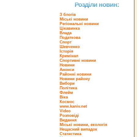
Розділи новин:
З блогів
Міські новини
Регіональні новини
Цікавинка
Влада
Податкова
Спорт
Шевченко
Історія
Кримінал
Спортивні новини
Новини
Анонси
Районні новини
Новини району
Вибори
Політика
Флейм
Віка
Космос
www.kaniv.net
Video
Розповіді
Видання
Міські новини, екологія
Нещасний випадок
Статистика