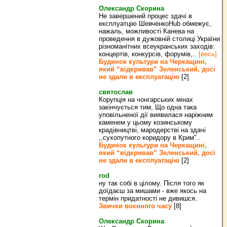
Олександр Скорина
Не завершений процес здачі в
експлуатцію ШевченкоHub обмежує,
нажаль, можливості Канева на
проведення в дужовній столиці України
різноманітних всеукранських заходів:
концертів, конкурсів, форумів,..
[весь]
Будинок культури на Черкащині,
який “відкривав” Зеленський, досі
не здали в експлуатацію
[2]
святослав
Корупція на чонгарських мінах
закінчується тим, Що одна така
уповільненої дії виявилася наріжним
каменем у цьому козинському
крадівництві, мародерстві на здачі
,,сухопутного коридору в Крим"..
Будинок культури на Черкащині,
який “відкривав” Зеленський, досі
не здали в експлуатацію
[2]
rod
ну так собі в цілому. Після того як
доїдаєш за мишами - вже якось на
термін придатності не дивишся.
Звички воєнного часу
[8]
Олександр Скорина