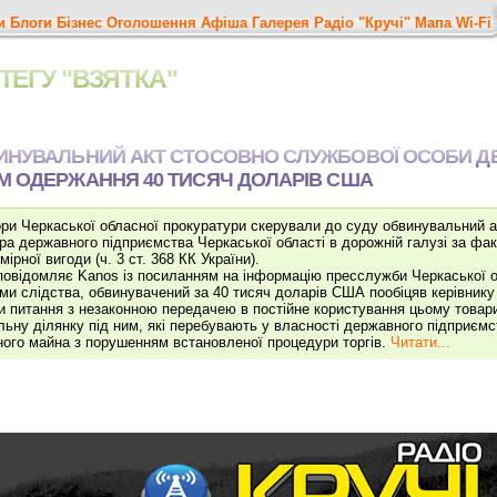
и
Блоги
Бізнес
Оголошення
Афіша
Галерея
Радіо "Кручі"
Мапа
Wi-Fi
ТЕГУ "ВЗЯТКА"
ВИНУВАЛЬНИЙ АКТ СТОСОВНО СЛУЖБОВОЇ ОСОБИ 
М ОДЕРЖАННЯ 40 ТИСЯЧ ДОЛАРІВ США
ри Черкаської обласної прокуратури скерували до суду обвинувальний а
ра державного підприємства Черкаської області в дорожній галузі за ф
ірної вигоди (ч. 3 ст. 368 КК України).
повідомляє Kanos із посиланням на інформацію пресслужби Черкаської о
ми слідства, обвинувачений за 40 тисяч доларів США пообіцяв керівнику
и питання з незаконною передачею в постійне користування цьому товар
льну ділянку під ним, які перебувають у власності державного підприємс
ого майна з порушенням встановленої процедури торгів.
Читати...