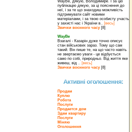
WayBe, дякую, Володимире. І за цю
публікацію дякую, за ці пояснення до
неї, і за те що знаходиш можливість
підтримувати сайт новими
матеріалами, і за твою особисту участь
у захисті нас і України в..
[весь]
Звички воєнного часу
[8]
WayBe
Взагалі - Казарін дуже точно описує
стан військових зараз. Тому що сам
такий. Він пише те, на що часто навіть
не звертаємо уваги - це відбується
само по собі, природньо. Від життя яке
живеш, від ..
[весь]
Звички воєнного часу
[8]
Активні оголошення:
Продам
Куплю
Робота
Послуги
Продается дом
Здам квартиру
Послуги
Міняю
Оголошення