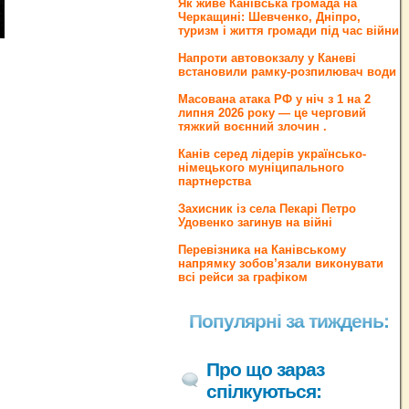
Як живе Канівська громада на
Черкащині: Шевченко, Дніпро,
туризм і життя громади під час війни
Напроти автовокзалу у Каневі
встановили рамку-розпилювач води
Масована атака РФ у ніч з 1 на 2
липня 2026 року — це черговий
тяжкий воєнний злочин .
Канів серед лідерів українсько-
німецького муніципального
партнерства
Захисник із села Пекарі Петро
Удовенко загинув на війні
Перевізника на Канівському
напрямку зобов’язали виконувати
всі рейси за графіком
Популярні за тиждень:
Про що зараз
спілкуються: