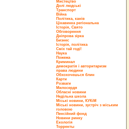
Мистецтво
Долі людські
Транспорт
Війна
Політика, канів
Цікавинка регіональна
Історія, Свято
Обговорення
Дніпрова зірка
Бизнес
Історія, політика
Сміх тай годі!
Наука
Пожежа
Криминал
демократія і авторитаризм
права людини
Обхохочешься блин
Карти
Розваги
Милосердя
Обласні новини
Недільна школа
Міські новини, КУКіМ
Міські новини, зустріч з міським
головою
Пенсійний фонд
Новини ринку
Екологія
Торренты