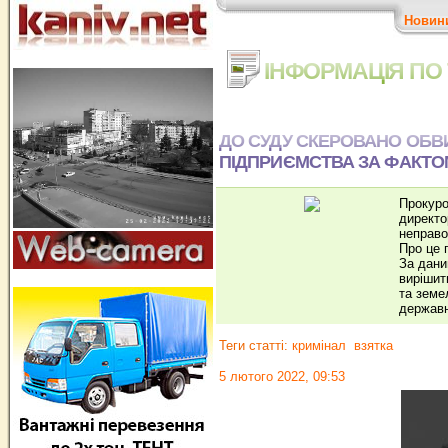
Новин
ІНФОРМАЦІЯ ПО 
ДО СУДУ СКЕРОВАНО ОБ
ПІДПРИЄМСТВА ЗА ФАКТО
Прокуро
директо
неправом
Про це 
За дани
вирішит
та земе
державн
Теги статті:
кримінал
взятка
5 лютого 2022, 09:53