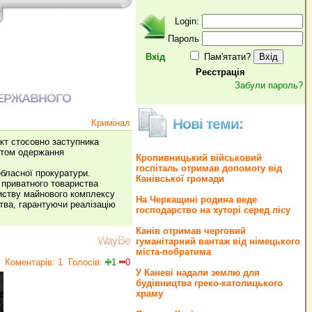
Login:
Пароль
Вхід
Пам'ятати?
Реєстрація
Забули пароль?
ДЕРЖАВНОГО
Нові теми:
Кримінал
кт стосовно заступника
актом одержання
Кропивницький військовий
госпіталь отримав допомогу від
бласної прокуратури.
Канівської громади
 приватного товариства
иству майнового комплексу
На Черкащині родина веде
тва, гарантуючи реалізацію
господарство на хуторі серед лісу
Канів отримав черговий
WayBe
гуманітарний вантаж від німецького
міста-побратима
Коментарів: 1
Голосів:
1
0
У Каневі надали землю для
будівництва греко‐католицького
храму