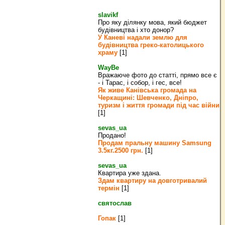
slavikf
Про яку ділянку мова, який бюджет
будівництва і хто донор?
У Каневі надали землю для
будівництва греко‐католицького
храму
[1]
WayBe
Вражаюче фото до статті, прямо все є
- і Тарас, і собор, і гес, все!
Як живе Канівська громада на
Черкащині: Шевченко, Дніпро,
туризм і життя громади під час війни
[1]
sevas_ua
Продано!
Продам пральну машину Samsung
3.5кг.2500 грн.
[1]
sevas_ua
Квартира уже здана.
Здам квартиру на довготривалий
термін
[1]
святослав
Гопак
[1]