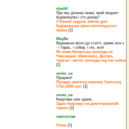
slavikf
Про яку ділянку мова, який бюджет
будівництва і хто донор?
У Каневі надали землю для
будівництва греко‐католицького
храму
[1]
WayBe
Вражаюче фото до статті, прямо все є
- і Тарас, і собор, і гес, все!
Як живе Канівська громада на
Черкащині: Шевченко, Дніпро,
туризм і життя громади під час війни
[1]
sevas_ua
Продано!
Продам пральну машину Samsung
3.5кг.2500 грн.
[1]
sevas_ua
Квартира уже здана.
Здам квартиру на довготривалий
термін
[1]
святослав
Гопак
[1]