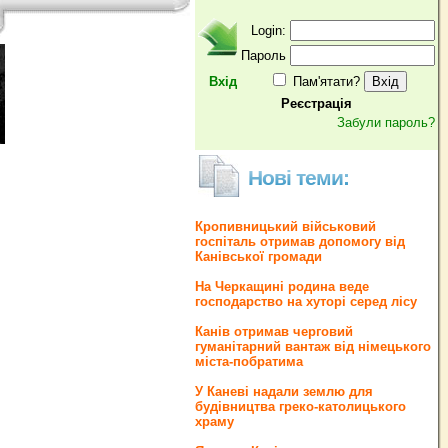
Login:
Пароль
Вхід
Пам'ятати?
Реєстрація
Забули пароль?
Нові теми:
Кропивницький військовий
госпіталь отримав допомогу від
Канівської громади
На Черкащині родина веде
господарство на хуторі серед лісу
Канів отримав черговий
гуманітарний вантаж від німецького
міста-побратима
У Каневі надали землю для
будівництва греко‐католицького
храму