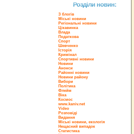
Розділи новин:
З блогів
Міські новини
Регіональні новини
Цікавинка
Влада
Податкова
Спорт
Шевченко
Історія
Кримінал
Спортивні новини
Новини
Анонси
Районні новини
Новини району
Вибори
Політика
Флейм
Віка
Космос
www.kaniv.net
Video
Розповіді
Видання
Міські новини, екологія
Нещасний випадок
Статистика