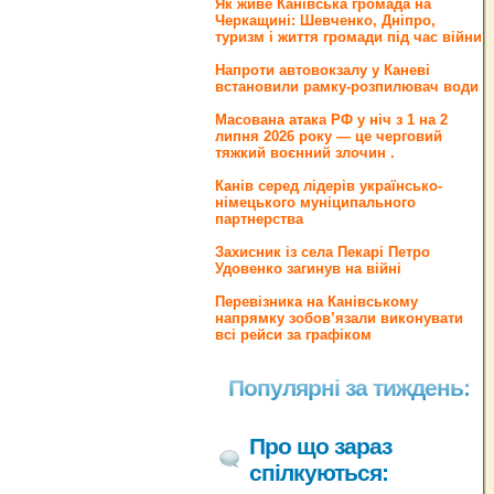
Як живе Канівська громада на
Черкащині: Шевченко, Дніпро,
туризм і життя громади під час війни
Напроти автовокзалу у Каневі
встановили рамку-розпилювач води
Масована атака РФ у ніч з 1 на 2
липня 2026 року — це черговий
тяжкий воєнний злочин .
Канів серед лідерів українсько-
німецького муніципального
партнерства
Захисник із села Пекарі Петро
Удовенко загинув на війні
Перевізника на Канівському
напрямку зобов’язали виконувати
всі рейси за графіком
Популярні за тиждень:
Про що зараз
спілкуються: