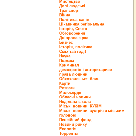
Мистецтво
Долі людські
Транспорт
Війна
Політика, канів
Цікавинка регіональна
Історія, Свято
Обговорення
Дніпрова зірка
Бизнес
Історія, політика
Сміх тай годі!
Наука
Пожежа
Криминал
демократія і авторитаризм
права людини
Обхохочешься блин
Карти
Розваги
Милосердя
Обласні новини
Недільна школа
Міські новини, КУКіМ
Міські новини, зустріч з міським
головою
Пенсійний фонд
Новини ринку
Екологія
Торренты