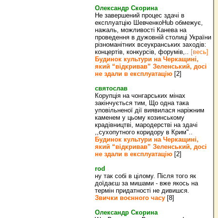
Олександр Скорина
Не завершений процес здачі в
експлуатцію ШевченкоHub обмежує,
нажаль, можливості Канева на
проведення в дужовній столиці України
різноманітних всеукранських заходів:
концертів, конкурсів, форумів,..
[весь]
Будинок культури на Черкащині,
який “відкривав” Зеленський, досі
не здали в експлуатацію
[2]
святослав
Корупція на чонгарських мінах
закінчується тим, Що одна така
уповільненої дії виявилася наріжним
каменем у цьому козинському
крадівництві, мародерстві на здачі
,,сухопутного коридору в Крим"..
Будинок культури на Черкащині,
який “відкривав” Зеленський, досі
не здали в експлуатацію
[2]
rod
ну так собі в цілому. Після того як
доїдаєш за мишами - вже якось на
термін придатності не дивишся.
Звички воєнного часу
[8]
Олександр Скорина