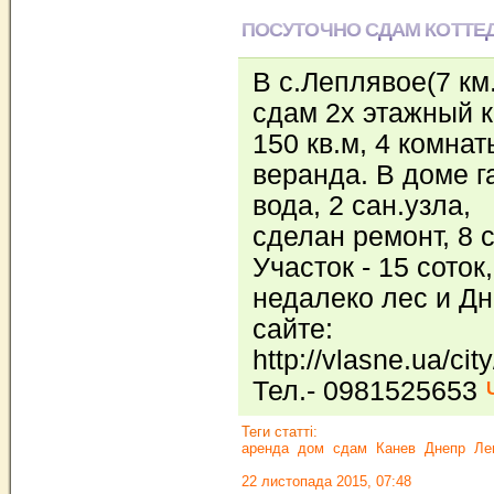
ПОСУТОЧНО СДАМ КОТТЕ
В с.Леплявое(7 км.
сдам 2х этажный к
150 кв.м, 4 комна
веранда. В доме г
вода, 2 сан.узла,
сделан ремонт, 8 
Участок - 15 соток,
недалеко лес и Дн
сайте:
http://vlasne.ua/cit
Тел.- 0981525653
Теги статті:
аренда
дом
сдам
Канев
Днепр
Ле
22 листопада 2015, 07:48