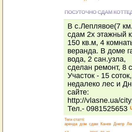
ПОСУТОЧНО СДАМ КОТТЕ
В с.Леплявое(7 км.
сдам 2х этажный к
150 кв.м, 4 комна
веранда. В доме г
вода, 2 сан.узла,
сделан ремонт, 8 
Участок - 15 соток,
недалеко лес и Дн
сайте:
http://vlasne.ua/cit
Тел.- 0981525653
Теги статті:
аренда
дом
сдам
Канев
Днепр
Ле