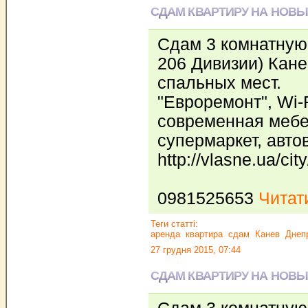
СДАМ КВАРТИРУ НА НОВЫ
Сдам 3 комнатную 
206 Дивизии) Кане
спальных мест.
"Евроремонт", Wi-F
современная мебе
супермаркет, автов
http://vlasne.ua/cit
0981525653
Читати
Теги статті:
аренда
квартира
сдам
Канев
Днеп
27 грудня 2015, 07:44
СДАМ КВАРТИРУ НА НОВЫ