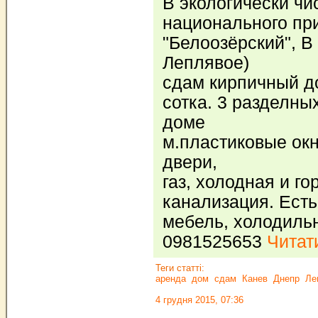
В экологически чи
национального пр
"Белоозёрский", В 
Леплявое)
сдам кирпичный до
сотка. 3 разделны
доме
м.пластиковые ок
двери,
газ, холодная и го
канализация. Есть
мебель, холодильн
0981525653
Читати
Теги статті:
аренда
дом
сдам
Канев
Днепр
Ле
4 грудня 2015, 07:36