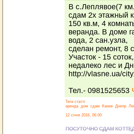
В с.Леплявое(7 км.
сдам 2х этажный к
150 кв.м, 4 комна
веранда. В доме г
вода, 2 сан.узла,
сделан ремонт, 8 
Участок - 15 соток,
недалеко лес и Дн
http://vlasne.ua/cit
Тел.- 0981525653
Теги статті:
аренда
дом
сдам
Канев
Днепр
Ле
12 січня 2016, 06:00
ПОСУТОЧНО СДАМ КОТТЕ