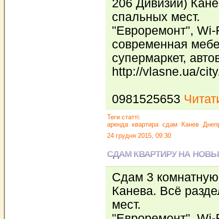
206 Дивизии) Кане
спальных мест.
"Евроремонт", Wi-F
современная мебе
супермаркет, автов
http://vlasne.ua/cit
0981525653
Читати
Теги статті:
аренда
квартира
сдам
Канев
Днеп
24 грудня 2015, 09:30
СДАМ КВАРТИРУ НА НОВЫ
Сдам 3 комнатную 
Канева. Всё разде
мест.
"Евроремонт", Wi-F