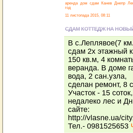
аренда
дом
сдам
Канев
Днепр
Ле
год
11 листопада 2015, 08:11
СДАМ КОТТЕДЖ НА НОВЫ
В с.Леплявое(7 км.
сдам 2х этажный к
150 кв.м, 4 комна
веранда. В доме г
вода, 2 сан.узла,
сделан ремонт, 8 
Участок - 15 соток,
недалеко лес и Дн
сайте:
http://vlasne.ua/cit
Тел.- 0981525653