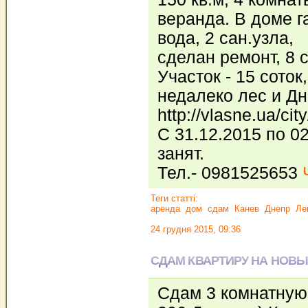
веранда. В доме г
вода, 2 сан.узла,
сделан ремонт, 8 
Участок - 15 соток,
недалеко лес и Дн
http://vlasne.ua/cit
С 31.12.2015 по 0
занят.
Тел.- 0981525653
Теги статті:
аренда
дом
сдам
Канев
Днепр
Ле
24 грудня 2015, 09:36
СДАМ КВАРТИРУ НА НОВЫ
Сдам 3 комнатную 