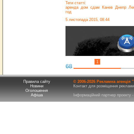
Теги статті:
аренда
дом
сдам
Канев
Днепр
Ле
год
5 листопада 2015, 08:44
1
68
Правила сайту
© 2006-
2026 Рекламна агенція
Новини
Контакт для розміщення реклами т
Оголошення
Афіша
Інформаційний партнер проекту - 