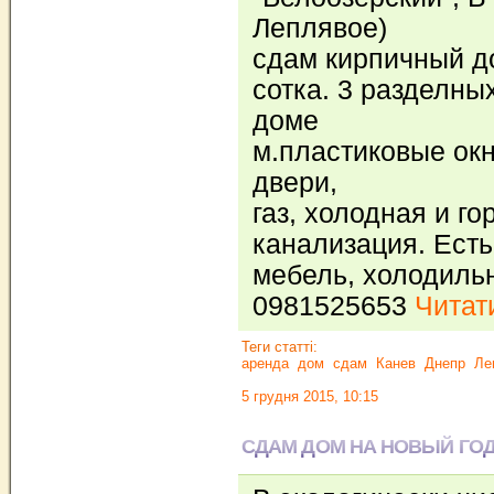
Леплявое)
сдам кирпичный до
сотка. 3 разделны
доме
м.пластиковые ок
двери,
газ, холодная и го
канализация. Есть
мебель, холодильн
0981525653
Читати
Теги статті:
аренда
дом
сдам
Канев
Днепр
Ле
5 грудня 2015, 10:15
СДАМ ДОМ НА НОВЫЙ ГО