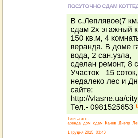
ПОСУТОЧНО СДАМ КОТТЕ
В с.Леплявое(7 км.
сдам 2х этажный к
150 кв.м, 4 комна
веранда. В доме г
вода, 2 сан.узла,
сделан ремонт, 8 
Участок - 15 соток,
недалеко лес и Дн
сайте:
http://vlasne.ua/cit
Тел.- 0981525653
Теги статті:
аренда
дом
сдам
Канев
Днепр
Ле
1 грудня 2015, 03:43