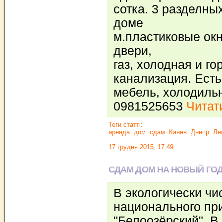
сотка. 3 разделны
доме
м.пластиковые ок
двери,
газ, холодная и го
канализация. Есть
мебель, холодильн
0981525653
Читати
Теги статті:
аренда
дом
сдам
Канев
Днепр
Ле
17 грудня 2015, 17:49
СДАМ ДОМ НА НОВЫЙ ГО
В экологически чи
национального пр
"Белоозёрский", В 