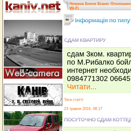
Новини
Блоги
Бізнес
Оголошен
Wi-Fi
Інформація по типу
СДАМ КВАРТИРУ
сдам 3ком. кварти
по М.Рибалко бой
интернет необход
0984771302 06645
Читати...
Теги статті:
23 травня 2016, 08:17
ПОСУТОЧНО СДАМ КОТТЕ