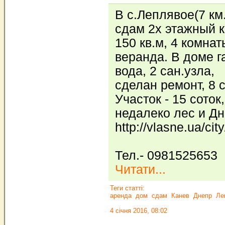
В с.Леплявое(7 км.
сдам 2х этажный к
150 кв.м, 4 комна
веранда. В доме г
вода, 2 сан.узла,
сделан ремонт, 8 
Участок - 15 соток,
недалеко лес и Дн
http://vlasne.ua/cit
Тел.- 0981525653
Читати...
Теги статті:
аренда
дом
сдам
Канев
Днепр
Ле
4 січня 2016, 08:02