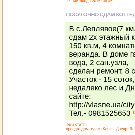
17 листопада 2015, 06:46
ПОСУТОЧНО СДАМ КОТТЕ
В с.Леплявое(7 км.
сдам 2х этажный к
150 кв.м, 4 комна
веранда. В доме г
вода, 2 сан.узла,
сделан ремонт, 8 
Участок - 15 соток,
недалеко лес и Дн
сайте:
http://vlasne.ua/cit
Тел.- 0981525653
Теги статті:
аренда
дом
сдам
Канев
Днепр
Ле