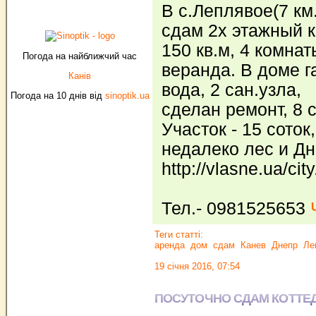
В с.Леплявое(7 км.
сдам 2х этажный к
150 кв.м, 4 комна
Погода на найближчий час
веранда. В доме г
Канів
вода, 2 сан.узла,
Погода на 10 днів від
sinoptik.ua
сделан ремонт, 8 
Участок - 15 соток,
недалеко лес и Дн
http://vlasne.ua/cit
Тел.- 0981525653
Теги статті:
аренда
дом
сдам
Канев
Днепр
Ле
19 січня 2016, 07:54
ПОСУТОЧНО СДАМ КОТТЕ