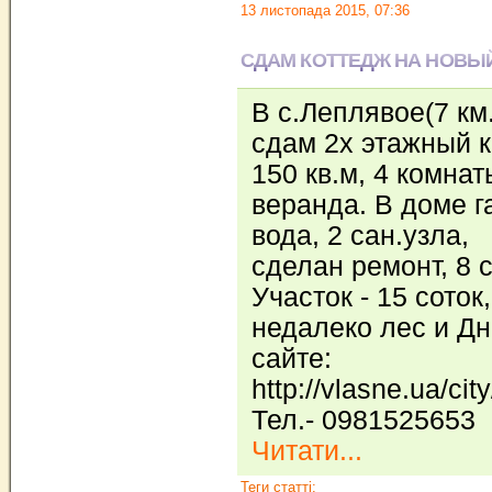
13 листопада 2015, 07:36
СДАМ КОТТЕДЖ НА НОВЫ
В с.Леплявое(7 км.
сдам 2х этажный к
150 кв.м, 4 комна
веранда. В доме г
вода, 2 сан.узла,
сделан ремонт, 8 
Участок - 15 соток,
недалеко лес и Дн
сайте:
http://vlasne.ua/cit
Тел.- 0981525653
Читати...
Теги статті: