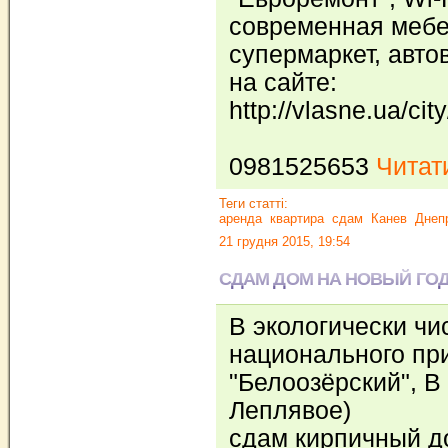
современная мебе
супермаркет, авто
на сайте:
http://vlasne.ua/cit
0981525653
Читати
Теги статті:
аренда
квартира
сдам
Канев
Днеп
21 грудня 2015, 19:54
СДАМ ДОМ НА НОВЫЙ ГО
В экологически чи
национального пр
"Белоозёрский", В 
Леплявое)
сдам кирпичный до