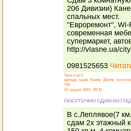
Сдам 3 комнатную 
206 Дивизии) Кане
спальных мест.
"Евроремонт", Wi-F
современная мебе
супермаркет, автов
http://vlasne.ua/cit
0981525653
Читати
Теги статті:
аренда
сдам
Канев
Днепр
посуточ
год
25 грудня 2015, 08:41
ПОСУТОЧНО СДАМ КОТТЕ
В с.Леплявое(7 км.
сдам 2х этажный к
150 кв.м, 4 комна