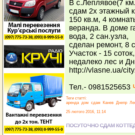
В с.Леплявое(7 км.
сдам 2х этажный к
150 кв.м, 4 комна
веранда. В доме г
вода, 2 сан.узла,
сделан ремонт, 8 
Участок - 15 соток,
недалеко лес и Дн
http://vlasne.ua/cit
Тел.- 0981525653
Теги статті:
аренда
дом
сдам
Канев
Днепр
Ле
25 лютого 2016, 11:14
ПОСУТОЧНО СДАМ КОТТЕ