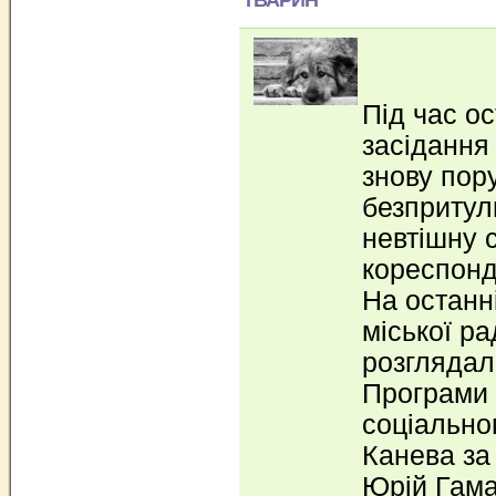
Під час о
засідання
знову пор
безпритул
невтішну 
кореспонд
На останні
міської р
розглядал
Програми 
соціально
Канева за 
Юрій Гама