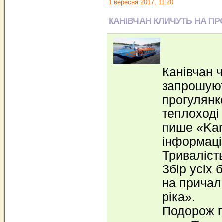
1 вересня 2017, 11:20
КАНІВЧАН КЛИЧУТЬ НА ПР
Канівчан 
запрошую
прогулянк
теплоході
пише «Kan
інформаці
Триваліст
Збір усіх
на причал
ріка».
Подорож п