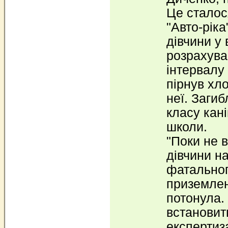
Це сталос
"Авто-ріка
дівчини у 
розрахува
інтервалу
пірнув хл
неї. Заги
класу кані
школи.
"Поки не 
дівчини н
фатальног
приземлен
потонула. 
встановит
експертиза