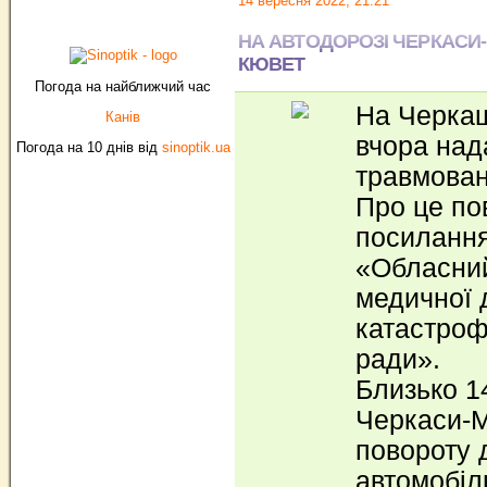
14 вересня 2022, 21:21
НА АВТОДОРОЗІ ЧЕРКАСИ-К
КЮВЕТ
Погода на найближчий час
На Черкащ
Канів
вчора над
Погода на 10 днів від
sinoptik.ua
травмован
Про це по
посиланн
«Обласний
медичної 
катастроф
ради».
Близько 14
Черкаси-
повороту 
автомобіль