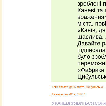
зроблені 
Каневі та
враженням
міста, по
«Канів, дя
щаслива. 
Давайте ра
підписала 
було зробл
переможни
«Фабрики 
Цибульсь
Теги статті:
день міста
цибульська
19 вересня 2017, 10:07
У КАНЕВІ З’ЯВИТЬСЯ СОН