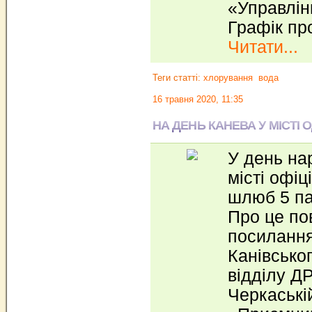
«Управлін
Графік пр
Читати...
Теги статті:
хлорування
вода
16 травня 2020, 11:35
НА ДЕНЬ КАНЕВА У МІСТІ
У день на
місті офі
шлюб 5 па
Про це по
посиланн
Канівсько
відділу 
Черкаські