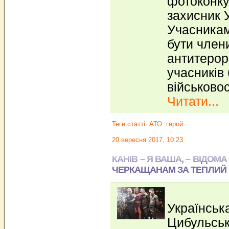
фотоконку
захисник 
Учасникам
бути член
антитерор
учасників 
військово
Читати...
Теги статті:
АТО
герой
20 вересня 2017, 10:23
КАНІВ – Я ВАША, – ВІДОМ
ЧЕРКАЩАНАМ ЗА ТЕПЛИЙ
Українськ
Цибульськ