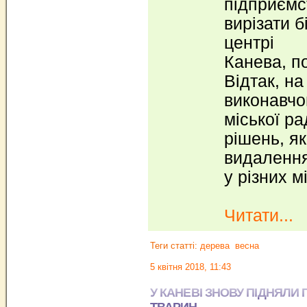
підприємс
вирізати 
центрі
Канева, п
Відтак, на
виконавчог
міської р
рішень, я
видалення
у різних м
Читати...
Теги статті:
дерева
весна
5 квітня 2018, 11:43
У КАНЕВІ ЗНОВУ ПІДНЯЛИ
ТВАРИН