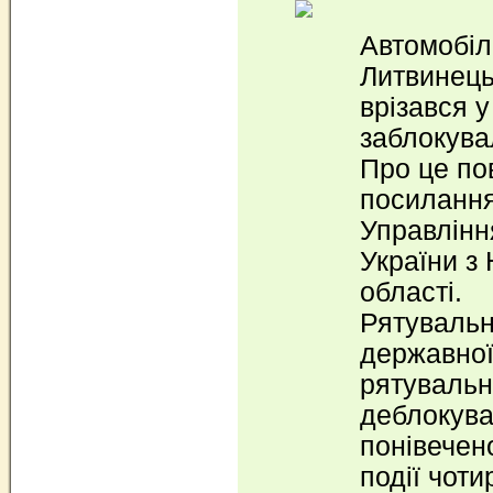
Автомобіл
Литвинець 
врізався у
заблокува
Про це по
посиланн
Управлінн
України з
області.
Рятувальн
державної
рятувальн
деблокува
понівечен
події чоти