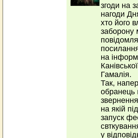
згоди на 
нагоди Дн
хто його 
заборону 
повідомля
посиланн
на інформ
Канівської
Гамалія.
Так, напе
обранець 
звернення
на якій пі
запуск фе
свткуванн
у відповід