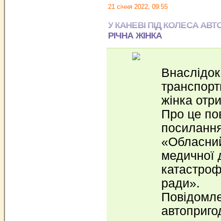
21 січня 2022, 09:55
У КАНЕВІ ПІД КОЛЕСА АВТ
РІЧНА ЖІНКА
Внаслідок
транспорт
жінка отр
Про це по
посиланн
«Обласний
медичної 
катастроф
ради».
Повідомле
автоприго