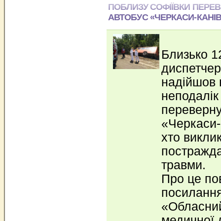
ПОБЛИЗУ СОФІЇВКИ ПЕРЕ
АВТОБУС «ЧЕРКАСИ-КАНІВ
Близько 12
диспетчер
надійшов 
неподалік
переверну
«Черкаси-К
хто викли
постражда
травми.
Про це по
посиланн
«Обласний
медичної 