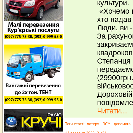
культури.
«Хочемо щ
хто надав
Люди, ви -
За рахуно
закриваєм
квадрокоп
Степанця 
передаємо
(29900грн.
військово
Дороховій»
повідомле
Читати...
Теги статті:
лотеря
ЗСУ
допомога