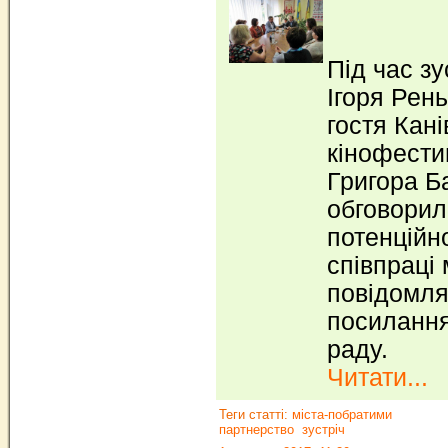
Під час зу
Ігоря Рен
гостя Кан
кінофести
Григора Б
обговорил
потенційн
співпраці 
повідомля
посилання
раду.
Читати...
Теги статті:
міста-побратими
партнерство
зустріч