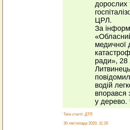
дорослих 
госпіталіз
ЦРЛ.
За інфор
«Обласний
медичної 
катастроф
ради», 28
Литвинець
повідомил
водій лег
впорався 
у дерево.
Теги статті:
ДТП
30 листопада 2020, 11:20