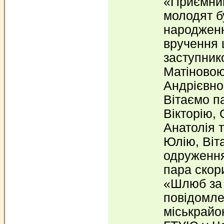
«Приємни
молодят б
народженн
вручення 
заступник
Матіновою
Андрієвно
Вітаємо п
Вікторію, 
Анатолія т
Юлію, Віта
одруження
пара скор
«Шлюб за 
повідомле
міськрайо