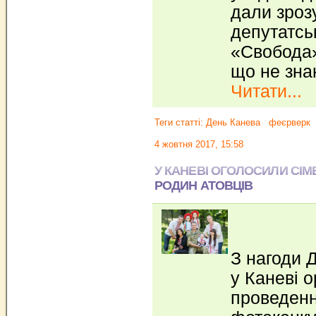
дали зроз
депутатсь
«Свобода» 
що не зна
Читати...
Теги статті:
День Канева
феєрверк
4 жовтня 2017, 15:58
У КАНЕВІ ОГОЛОСИЛИ СІ
РОДИН АТОВЦІВ
З нагоди 
у Каневі о
проведенн