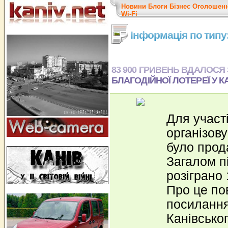
Новини
Блоги
Бізнес
Оголошен
Wi-Fi
Інформація по типу
83 900 ГРИВЕНЬ ВДАЛОСЯ 
БЛАГОДІЙНОЇ ЛОТЕРЕЇ У К
Для участі
організов
було прода
Загалом п
розіграно 
Про це по
посиланн
Канівськог