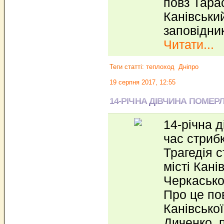
повз Тара
Канівськи
заповідник
Читати...
Теги статті:
теплоход
Дніпро
19 серпня 2017, 12:55
14-РІЧНА ДІВЧИНА ПОМЕР
14-річна д
час стрибк
Трагедія 
місті Кані
Черкаської
Про це по
Канівсько
Диченко, 