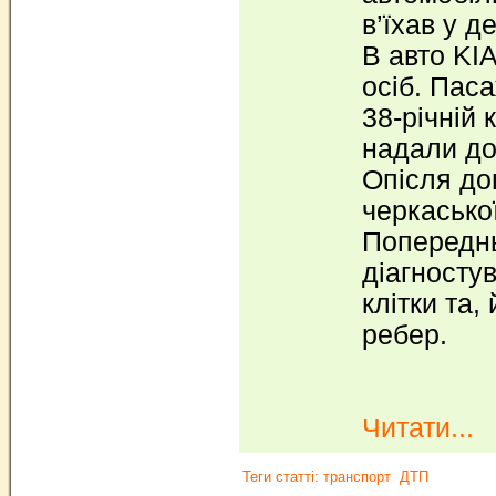
в’їхав у д
В авто KI
осіб. Пас
38-річній
надали доп
Опісля до
черкаської
Попереднь
діагностув
клітки та,
ребер.
Читати...
Теги статті:
транспорт
ДТП