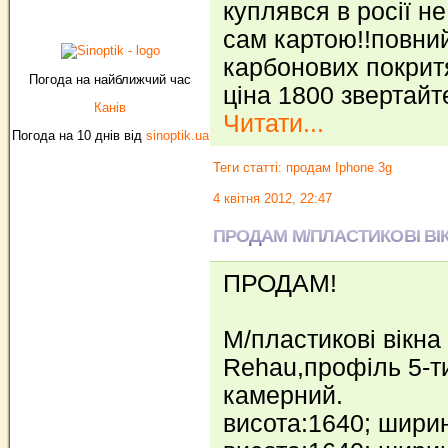
куплявся в росії 
сам картою!!повний
карбонових покритя
Погода на найближчий час
ціна 1800 звертай
Канів
Читати...
Погода на 10 днів від
sinoptik.ua
Теги статті:
продам Iphone 3g
4 квітня 2012, 22:47
ПРОДАМ М/ПЛАСТИКОВІ ВІ
ПРОДАМ!
М/пластикові вікна
Rehau,профіль 5-ти
камерний.
висота:1640; шири