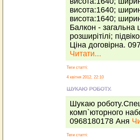
висота:1640; ширин
висота:1640; шири
висота:1640; шири
Балкон - загальна 
розширітілі; підвік
Ціна договірна. 0
Читати...
Теги статті:
4 квітня 2012, 22:10
ШУКАЮ РОБОТУ.
Шукаю роботу.Спец
комп`юторного набо
0968180178 Аня
Чи
Теги статті: