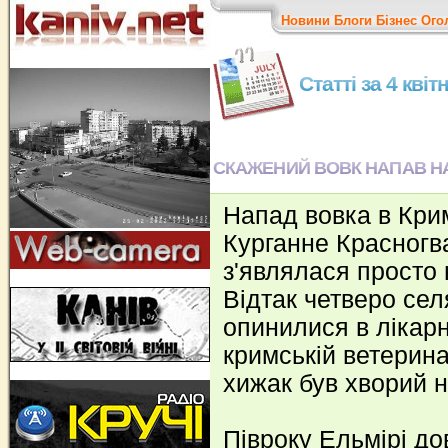
Новини
Блоги
Бізнес
Ого
Статті за 4 квіт
СКАЖЕНИЙ ВОВК НАПАВ Н
Напад вовка в Крим
Курганне Красногв
з'являлася просто 
Відтак четверо се
опинилися в лікарн
кримській ветерина
хижак був хворий н
Півроку Ельмірі до