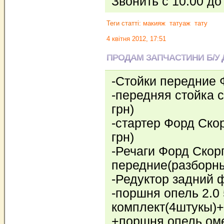
Звонить с 10:00 до
Теги статті:
макияж
татуаж
тату
4 квітня 2012, 17:51
ПРОДАМ ЗАПЧАСТИНИ Б/У 
-Стойки передние 
-передняя стойка 
грн)
-стартер Форд Ско
грн)
-Речаги Форд Скорп
передние(разборны
-Редуктор задний ф
-поршня опель 2.0 
комплект(4штукы)+
+поршня опель омег