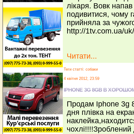
лікаря. Вовк напав
подивитися, чому г
прийняла за чужого
http://1tv.com.ua/u
Читати...
Теги статті:
собаки
4 квітня 2012, 23:59
IPHONE 3G 8GB В ХОРОШОМУ
Продам Iphone 3g 
дня плівка на екра
наклейка,находитс
чохлі!!!!Зроблений