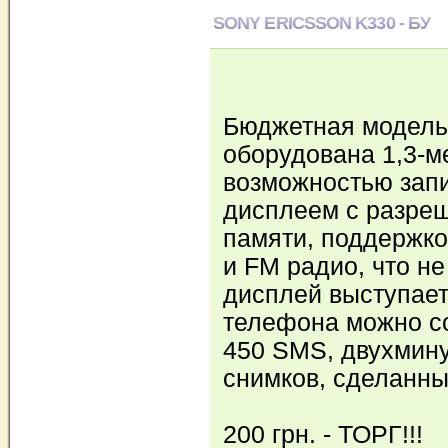
SONY ERICSSON K330 - БУ
Бюджетная модель 
оборудована 1,3-м
возможностью зап
дисплеем с разреш
памяти, поддержко
и FM радио, что н
дисплей выступает
телефона можно со
450 SMS, двухмину
снимков, сделанны
200 грн. - ТОРГ!!!