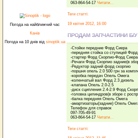
063-864-54-17
Читати...
Теги статті:
19 квітня 2012, 16:00
Погода на найближчий час
Канів
ПРОДАМ ЗАПЧАСТИНИ Б/У
Погода на 10 днів від
sinoptik.ua
-Стойки передние Форд Сиера
-передняя стойка со ступицей Форд
-стартер Форд Скорпио-Форд Сиера 
-Речаги Форд Скорпио задние(в збо
-Редуктор задний форд скорпио
-поршня опель 2.0 500 грн за комп
-коробка передач Опель Омега
-коленчатый вал Форд 2.3 дизель
-клапана Опель 2.0-2.5
-диск сципления 2.4-2.9 Форд Скор
-головка цилиндров(в зборе с росп
-балка передняя Опель Омега
-амартизаторы(задние) Опель Омег
Телефон для справок
097-705-49-91
063-864-54-17
Читати...
Теги статті: