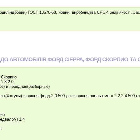
оциліндровий) ГОСТ 13570-68, новий, виробництва СРСР, знак якості. За
ДО АВТОМОБІЛІВ ФОРД СІЕРРА, ФОРД СКОРПИО ТА
 Скорпио
1.8-2.0
ре) и передние(разборные)
лект(4штукы)+поршня форд 2.0 500грн +поршня опель омега 2.2-2.4 500 гр
пио
редвалом) 1.4
a