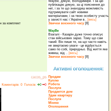
WayBe, дякую, Володимире. І за цю
публікацію дякую, за ці пояснення до
неї, і за те що знаходиш можливість
підтримувати сайт новими
матеріалами, і за твою особисту участь
у захисті нас і України в..
[весь]
н за комплект
Звички воєнного часу
[8]
WayBe
Взагалі - Казарін дуже точно описує
стан військових зараз. Тому що сам
такий. Він пише те, на що часто навіть
не звертаємо уваги - це відбується
само по собі, природньо. Від життя яке
живеш, від ..
[весь]
Звички воєнного часу
[8]
Активні оголошення:
Продам
cacos_ps
Куплю
Робота
Коментарів: 0
Голосів:
0
0
Послуги
Продается дом
Здам квартиру
Послуги
Міняю
Оголошення