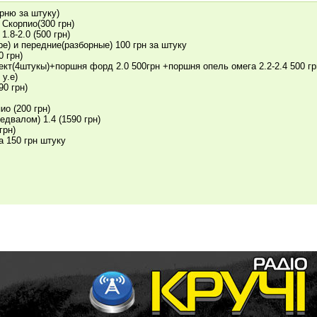
рню за штуку)
 Скорпио(300 грн)
.8-2.0 (500 грн)
е) и передние(разборные) 100 грн за штуку
 грн)
лект(4штукы)+поршня форд 2.0 500грн +поршня опель омега 2.2-2.4 500 гр
у.е)
90 грн)
ио (200 грн)
едвалом) 1.4 (1590 грн)
грн)
а 150 грн штуку