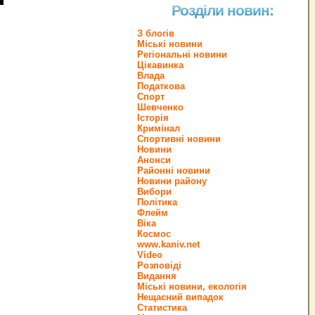
Розділи новин:
З блогів
Міські новини
Регіональні новини
Цікавинка
Влада
Податкова
Спорт
Шевченко
Історія
Кримінал
Спортивні новини
Новини
Анонси
Районні новини
Новини району
Вибори
Політика
Флейм
Віка
Космос
www.kaniv.net
Video
Розповіді
Видання
Міські новини, екологія
Нещасний випадок
Статистика