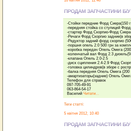
18 квітня 2012, 11:46
ПРОДАМ ЗАПЧАСТИНИ Б/У
-Стойки передние Форд Сиера(150 г
-передняя стойка со ступицей Форд
-стартер Форд Скорпио-Форд Сиера 1
-Речаги Форд Скорпио задние(в збор
-Редуктор задний форд скорпио (500
-поршня опель 2.0 500 грн за комп
-коробка передач Опель Омега (200 
-коленчатый вал Форд 2.3 дизель(5
-клапана Опель 2.0-2.5
-диск сципления 2.4-2.9 Форд Скорп
-головка цилиндров(в зборе с роспр
-балка передняя Опель Омега (200 
-амартизаторы(задние) Опель Омег
Телефон для справок
097-705-49-91
063-864-54-17
Василий
Читати...
Теги статті:
5 квітня 2012, 10:40
ПРОДАМ ЗАПЧАСТИНИ Б/У