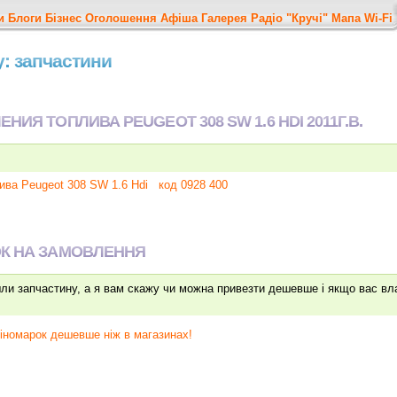
и
Блоги
Бізнес
Оголошення
Афіша
Галерея
Радіо "Кручі"
Мапа
Wi-Fi
у: запчастини
ИЯ ТОПЛИВА PEUGEOT 308 SW 1.6 HDI 2011Г.В.
ива Peugeot 308 SW 1.6 Hdi
код 0928 400
ОК НА ЗАМОВЛЕННЯ
йшли запчастину, а я вам скажу чи можна привезти дешевше і якщо вас вл
іномарок дешевше ніж в магазинах!