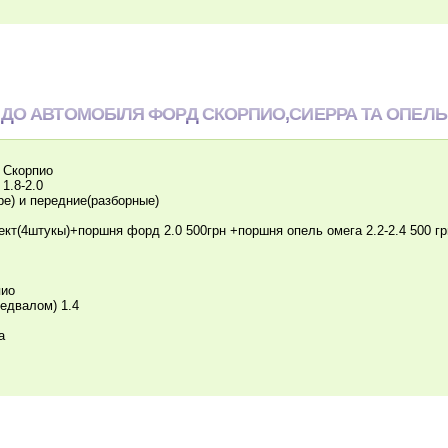
 ДО АВТОМОБІЛЯ ФОРД СКОРПИО,СИЕРРА ТА ОПЕЛЬ
 Скорпио
1.8-2.0
ре) и передние(разборные)
лект(4штукы)+поршня форд 2.0 500грн +поршня опель омега 2.2-2.4 500 гр
пио
редвалом) 1.4
a