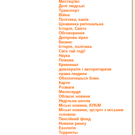
Мистецтво
Долі людські
Транспорт
Війна
Політика, канів
Цікавинка регіональна
Історія, Свято
Обговорення
Дніпрова зірка
Бизнес
Історія, політика
Сміх тай годі!
Наука
Пожежа
Криминал
демократія і авторитаризм
права людини
Обхохочешься блин
Карти
Розваги
Милосердя
Обласні новини
Недільна школа
Міські новини, КУКіМ
Міські новини, зустріч з міським
головою
Пенсійний фонд
Новини ринку
Екологія
Торренты