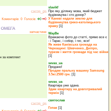
slavikf
Про яку ділянку мова, який бюджет
cacos_ps
будівництва і хто донор?
У Каневі надали землю для
Коментарів: 0
Голосів:
0
0
будівництва греко‐католицького
храму
[1]
 ОМЕГА
запчастини
WayBe
Вражаюче фото до статті, прямо все є
- і Тарас, і собор, і гес, все!
Як живе Канівська громада на
Черкащині: Шевченко, Дніпро,
туризм і життя громади під час війни
[1]
н за комплект
sevas_ua
Продано!
Продам пральну машину Samsung
3.5кг.2500 грн.
[1]
sevas_ua
Квартира уже здана.
Здам квартиру на довготривалий
термін
[1]
святослав
cacos_ps
Гопак
[1]