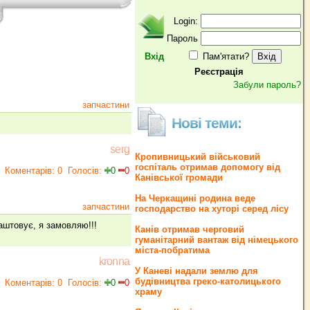
Login:
Пароль
Вхід
Пам'ятати?
Реєстрація
Забули пароль?
запчастини
Нові теми:
serg
Кропивницький військовий
госпіталь отримав допомогу від
Коментарів: 0
Голосів:
0
0
Канівської громади
На Черкащині родина веде
запчастини
господарство на хуторі серед лісу
аштовує, я замовляю!!!
Канів отримав черговий
гуманітарний вантаж від німецького
міста-побратима
kronna
У Каневі надали землю для
будівництва греко‐католицького
Коментарів: 0
Голосів:
0
0
храму