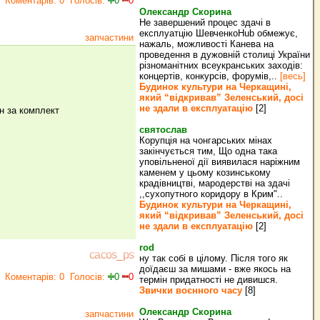
Коментарів: 0
Голосів:
0
0
Олександр Скорина
Не завершений процес здачі в
експлуатцію ШевченкоHub обмежує,
запчастини
нажаль, можливості Канева на
проведення в дужовній столиці України
різноманітних всеукранських заходів:
концертів, конкурсів, форумів,..
[весь]
Будинок культури на Черкащині,
який “відкривав” Зеленський, досі
не здали в експлуатацію
[2]
н за комплект
святослав
Корупція на чонгарських мінах
закінчується тим, Що одна така
уповільненої дії виявилася наріжним
каменем у цьому козинському
крадівництві, мародерстві на здачі
,,сухопутного коридору в Крим"..
Будинок культури на Черкащині,
який “відкривав” Зеленський, досі
не здали в експлуатацію
[2]
rod
cacos_ps
ну так собі в цілому. Після того як
доїдаєш за мишами - вже якось на
Коментарів: 0
Голосів:
0
0
термін придатності не дивишся.
Звички воєнного часу
[8]
Олександр Скорина
запчастини