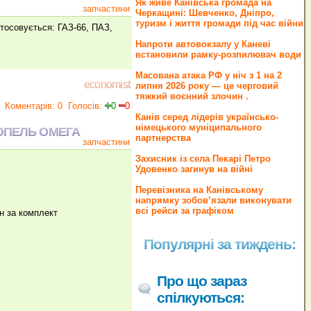
Як живе Канівська громада на
запчастини
Черкащині: Шевченко, Дніпро,
туризм і життя громади під час війни
стосовується: ГАЗ-66, ПАЗ,
Напроти автовокзалу у Каневі
встановили рамку-розпилювач води
Масована атака РФ у ніч з 1 на 2
economist
липня 2026 року — це черговий
тяжкий воєнний злочин .
Коментарів: 0
Голосів:
0
0
Канів серед лідерів українсько-
німецького муніципального
 ОПЕЛЬ ОМЕГА
партнерства
запчастини
Захисник із села Пекарі Петро
Удовенко загинув на війні
Перевізника на Канівському
напрямку зобов’язали виконувати
всі рейси за графіком
н за комплект
Популярні за тиждень:
Про що зараз
спілкуються: