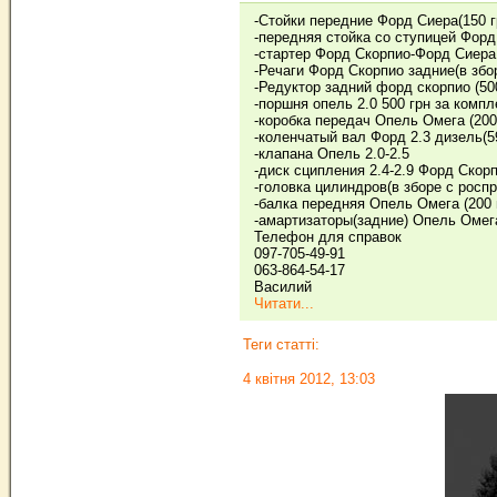
-Стойки передние Форд Сиера(150 г
-передняя стойка со ступицей Форд
-стартер Форд Скорпио-Форд Сиера 1
-Речаги Форд Скорпио задние(в збор
-Редуктор задний форд скорпио (500
-поршня опель 2.0 500 грн за комп
-коробка передач Опель Омега (200 
-коленчатый вал Форд 2.3 дизель(5
-клапана Опель 2.0-2.5
-диск сципления 2.4-2.9 Форд Скорп
-головка цилиндров(в зборе с роспр
-балка передняя Опель Омега (200 
-амартизаторы(задние) Опель Омег
Телефон для справок
097-705-49-91
063-864-54-17
Василий
Читати...
Теги статті:
4 квітня 2012, 13:03