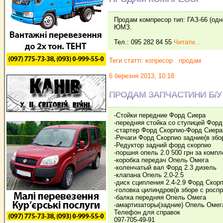
Продам компресор тип: ГАЗ-66 (одн
ЮМЗ.
Тел.: 095 282 84 55
Читати...
Теги статті:
копресор
продам
6 березня 2013, 10:18
ПРОДАМ ЗАПЧАСТИНИ Б/У 
-Стойки передние Форд Сиера
-передняя стойка со ступицей Форд
-стартер Форд Скорпио-Форд Сиера 
-Речаги Форд Скорпио задние(в збо
-Редуктор задний форд скорпио
-поршня опель 2.0 500 грн за комп
-коробка передач Опель Омега
-коленчатый вал Форд 2.3 дизель
-клапана Опель 2.0-2.5
-диск сципления 2.4-2.9 Форд Скор
-головка цилиндров(в зборе с росп
-балка передняя Опель Омега
-амартизаторы(задние) Опель Омег
Телефон для справок
097-705-49-91