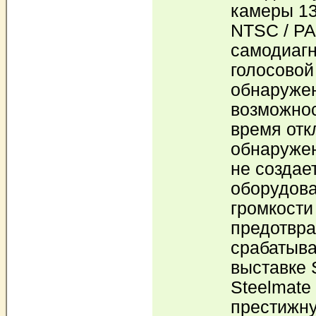
камеры 13
NTSC / PA
самодиагн
голосовой
обнаружен
возможно
время отк
обнаружен
не создае
оборудова
громкости
предотвр
срабатыва
выставке
Steelmate
престижну