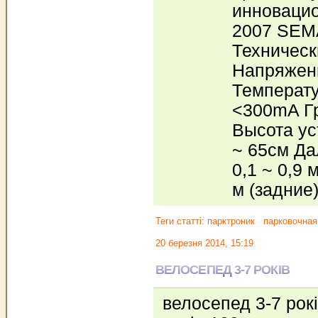
инновацио
2007 SEMA
Техническ
Напряжени
Температур
<300mA Гр
Высота ус
~ 65см Да
0,1 ~ 0,9 
м (задние
Теги статті:
парктроник
парковочная
20 березня 2014, 15:19
ВЕЛОСЕПЕД 3-7 РОКІВ
велосепед 3-7 рок