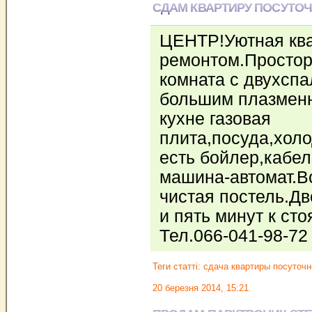
СДАМ КВАРТИРУ ПОСУТОЧ
ЦЕНТР!Уютная ква
ремонтом.Простор
комната с двухсп
большим плазмен
кухне газовая
плита,посуда,холо
есть бойлер,кабе
машина-автомат.Вс
чистая постель.Дв
и пять минут к сто
Тел.066-041-98-7
Теги статті:
сдача квартиры посуточн
20 березня 2014, 15:21