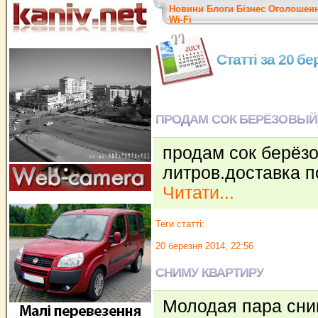
Новини
Блоги
Бізнес
Оголошен
Wi-Fi
Статті за 20 б
ПРОДАМ СОК БЕРЁЗОВЫЙ
продам сок берёзо
литров.доставка п
Читати...
Теги статті:
20 березня 2014, 22:56
СНИМУ КВАРТИРУ
Молодая пара сним