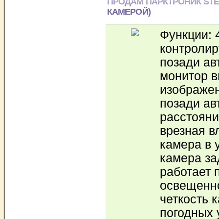
ПРОДАМ ПАРКТРОНИК STEE
КАМЕРОЙ)
Функции: 
контроли
позади ав
монитор 
изображен
позади ав
расстояни
врезная 
камера в 
камера за
работает 
освещенно
четкость 
погодных 