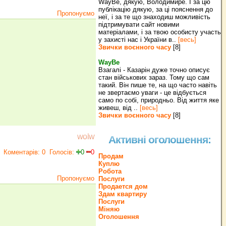
WayBe, дякую, Володимире. І за цю
публікацію дякую, за ці пояснення до
Пропонуємо
неї, і за те що знаходиш можливість
підтримувати сайт новими
матеріалами, і за твою особисту участь
у захисті нас і України в..
[весь]
Звички воєнного часу
[8]
WayBe
Взагалі - Казарін дуже точно описує
стан військових зараз. Тому що сам
такий. Він пише те, на що часто навіть
не звертаємо уваги - це відбується
само по собі, природньо. Від життя яке
живеш, від ..
[весь]
Звички воєнного часу
[8]
wolw
Активні оголошення:
Коментарів: 0
Голосів:
0
0
Продам
Куплю
Робота
Пропонуємо
Послуги
Продается дом
Здам квартиру
Послуги
Міняю
Оголошення