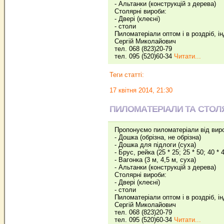
- Альтанки (конструкцій з дерева)
Столярні вироби:
- Двері (клеєні)
- столи
Пиломатеріали оптом і в роздріб, і
Сергій Миколайович
тел. 068 (823)20-79
тел. 095 (520)60-34
Читати...
Теги статті:
17 квітня 2014, 21:30
ПИЛОМАТЕРІАЛИ ТА СТОЛ
Пропонуємо пиломатеріали від вир
- Дошка (обрізна, не обрізна)
- Дошка для підлоги (суха)
- Брус, рейка (25 * 25; 25 * 50; 40 * 4
- Вагонка (3 м, 4,5 м, суха)
- Альтанки (конструкцій з дерева)
Столярні вироби:
- Двері (клеєні)
- столи
Пиломатеріали оптом і в роздріб, і
Сергій Миколайович
тел. 068 (823)20-79
тел. 095 (520)60-34
Читати...