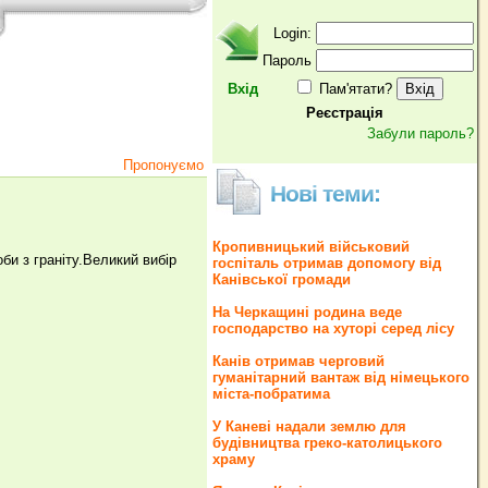
Login:
Пароль
Вхід
Пам'ятати?
Реєстрація
Забули пароль?
Пропонуємо
Нові теми:
Кропивницький військовий
би з граніту.Великий вибір
госпіталь отримав допомогу від
Канівської громади
На Черкащині родина веде
господарство на хуторі серед лісу
Канів отримав черговий
гуманітарний вантаж від німецького
міста-побратима
У Каневі надали землю для
будівництва греко‐католицького
храму