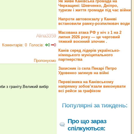
Як живе Канівська громада на
Черкащині: Шевченко, Дніпро,
туризм і життя громади під час війни
Напроти автовокзалу у Каневі
встановили рамку-розпилювач води
Масована атака РФ у ніч з 1 на 2
Alina3359
липня 2026 року — це черговий
тяжкий воєнний злочин .
Коментарів: 0
Голосів:
0
0
Канів серед лідерів українсько-
німецького муніципального
партнерства
Пропонуємо
Захисник із села Пекарі Петро
Удовенко загинув на війні
Перевізника на Канівському
напрямку зобов’язали виконувати
би з граніту.Великий вибір
всі рейси за графіком
Популярні за тиждень:
Про що зараз
спілкуються: