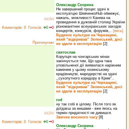
Олександр Скорина
Не завершений процес здачі в
експлуатцію ШевченкоHub обмежує,
нажаль, можливості Канева на
wolw
проведення в дужовній столиці України
різноманітних всеукранських заходів:
Коментарів: 0
Голосів:
0
0
концертів, конкурсів, форумів,..
[весь]
Будинок культури на Черкащині,
який “відкривав” Зеленський, досі
Пропонуємо
не здали в експлуатацію
[2]
святослав
Корупція на чонгарських мінах
закінчується тим, Що одна така
уповільненої дії виявилася наріжним
каменем у цьому козинському
крадівництві, мародерстві на здачі
,,сухопутного коридору в Крим"..
Будинок культури на Черкащині,
який “відкривав” Зеленський, досі
не здали в експлуатацію
[2]
rod
ну так собі в цілому. Після того як
доїдаєш за мишами - вже якось на
wolw
термін придатності не дивишся.
Звички воєнного часу
[8]
Коментарів: 0
Голосів:
0
0
Олександр Скорина