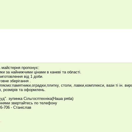
а майстерня пропонує:
ки за найнижчими цінами в каневі та області.
виготовлення від 1 доби.
овне зберігання .
ляємо:памятники,оградки,плитку, столи, лавки,комплекси, вази ті ін. виро
в, розмірів та оформлень.
Буд". зупинка Сільгосптехніка(Наша ряба)
ннями звертайтесь по телефону
26-706 - Станіслав
.