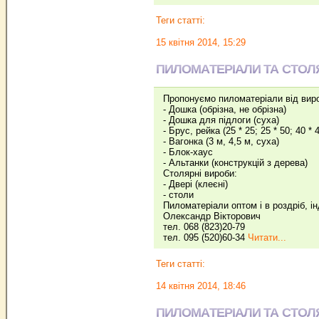
Теги статті:
15 квітня 2014, 15:29
ПИЛОМАТЕРІАЛИ ТА СТОЛ
Пропонуємо пиломатеріали від вир
- Дошка (обрізна, не обрізна)
- Дошка для підлоги (суха)
- Брус, рейка (25 * 25; 25 * 50; 40 * 4
- Вагонка (3 м, 4,5 м, суха)
- Блок-хаус
- Альтанки (конструкцій з дерева)
Столярні вироби:
- Двері (клеєні)
- столи
Пиломатеріали оптом і в роздріб, і
Олександр Вікторович
тел. 068 (823)20-79
тел. 095 (520)60-34
Читати...
Теги статті:
14 квітня 2014, 18:46
ПИЛОМАТЕРІАЛИ ТА СТОЛ