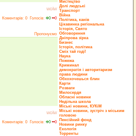
Мистецтво
Долі людські
wolw
Транспорт
Війна
Коментарів: 0
Голосів:
0
0
Політика, канів
Цікавинка регіональна
Історія, Свято
Обговорення
Пропонуємо
Дніпрова зірка
Бизнес
Історія, політика
Сміх тай годі!
Наука
Пожежа
Криминал
демократія і авторитаризм
права людини
Обхохочешься блин
Карти
Розваги
Милосердя
Обласні новини
Недільна школа
Міські новини, КУКіМ
Міські новини, зустріч з міським
wolw
головою
Пенсійний фонд
Коментарів: 0
Голосів:
0
0
Новини ринку
Екологія
Торренты