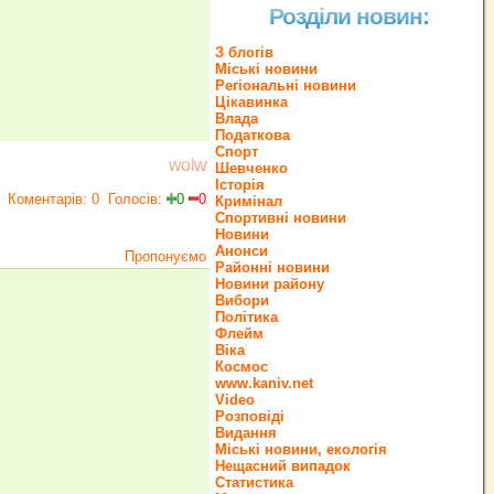
Розділи новин:
З блогів
Міські новини
Регіональні новини
Цікавинка
Влада
Податкова
Спорт
wolw
Шевченко
Історія
Коментарів: 0
Голосів:
0
0
Кримінал
Спортивні новини
Новини
Анонси
Пропонуємо
Районні новини
Новини району
Вибори
Політика
Флейм
Віка
Космос
www.kaniv.net
Video
Розповіді
Видання
Міські новини, екологія
Нещасний випадок
Статистика