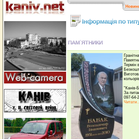
Новин
Інформація по тип
ПАМ`ЯТНИКИ
Гранітн
Памятни
Термін 
Безкошт
Виготов
кольорі
"Канів-
За пита
097-64-
Читати..