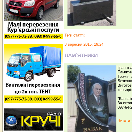
Теги статті:
3 вересня 2015, 19:24
ПАМ`ЯТНИКИ
Гранітн
Памятни
Термін 
Безкошт
Виготов
кольорі
"Канів-
За пита
097-64-
Читати..