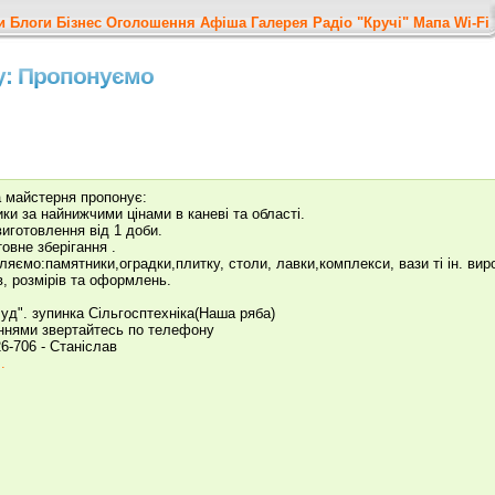
и
Блоги
Бізнес
Оголошення
Афіша
Галерея
Радіо "Кручі"
Мапа
Wi-Fi
у: Пропонуємо
а майстерня пропонує:
ки за найнижчими цінами в каневі та області.
виготовлення від 1 доби.
овне зберігання .
ляємо:памятники,оградки,плитку, столи, лавки,комплекси, вази ті ін. виро
в, розмірів та оформлень.
Буд". зупинка Сільгосптехніка(Наша ряба)
ннями звертайтесь по телефону
26-706 - Станіслав
.