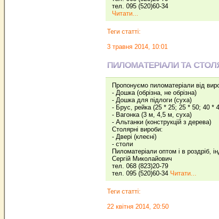
тел. 095 (520)60-34
Читати...
Теги статті:
3 травня 2014, 10:01
ПИЛОМАТЕРІАЛИ ТА СТОЛ
Пропонуємо пиломатеріали від вир
- Дошка (обрізна, не обрізна)
- Дошка для підлоги (суха)
- Брус, рейка (25 * 25; 25 * 50; 40 * 4
- Вагонка (3 м, 4,5 м, суха)
- Альтанки (конструкцій з дерева)
Столярні вироби:
- Двері (клеєні)
- столи
Пиломатеріали оптом і в роздріб, і
Сергій Миколайович
тел. 068 (823)20-79
тел. 095 (520)60-34
Читати...
Теги статті:
22 квітня 2014, 20:50