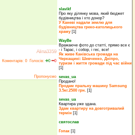
slavikf
Про яку ділянку мова, який бюджет
будівництва і хто донор?
У Каневі надали землю для
будівництва греко‐католицького
храму
[1]
WayBe
Вражаюче фото до статті, прямо все є
- і Тарас, і собор, і гес, все!
Alina3359
Як живе Канівська громада на
Черкащині: Шевченко, Дніпро,
Коментарів: 0
Голосів:
0
0
туризм і життя громади під час війни
[1]
Пропонуємо
sevas_ua
Продано!
Продам пральну машину Samsung
3.5кг.2500 грн.
[1]
sevas_ua
Квартира уже здана.
Здам квартиру на довготривалий
термін
[1]
святослав
Гопак
[1]