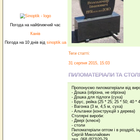
Погода на найближчий час
Канів
Погода на 10 днів від
sinoptik.ua
Теги статті:
31 серпня 2015, 15:03
ПИЛОМАТЕРІАЛИ ТА СТОЛ
Пропонуємо пиломатеріали від вир
- Дошка (обрізна, не обрізна)
- Дошка для підлоги (суха)
- Брус, рейка (25 * 25; 25 * 50; 40 * 4
- Вагонка (3 м, 4,5 м, суха)
- Альтанки (конструкцій з дерева)
Столярні вироби:
- Двері (клеєні)
- столи
Пиломатеріали оптом і в роздріб, і
Сергій Миколайович
тел. 068 (823)20-79