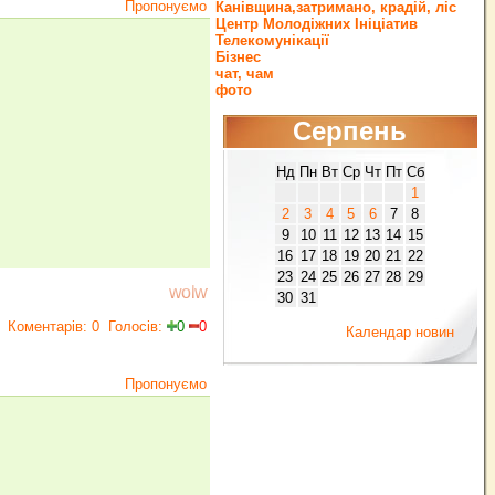
Пропонуємо
Канівщина,затримано, крадій, ліс
Центр Молодіжних Ініціатив
Телекомунікації
Бізнес
чат, чам
фото
Серпень
Нд
Пн
Вт
Ср
Чт
Пт
Сб
1
2
3
4
5
6
7
8
9
10
11
12
13
14
15
16
17
18
19
20
21
22
23
24
25
26
27
28
29
wolw
30
31
Коментарів: 0
Голосів:
0
0
Календар новин
Пропонуємо