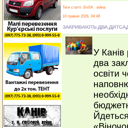
Теги статті:
БпЛА
війна
10 травня 2026, 04:48
ЗАКРИВАЮТЬ ДВА ДИТСА
У Канів
два зак
освіти 
наповню
необхід
бюджетн
Йдеться
«Віночок