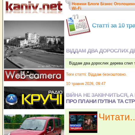
Новини
Блоги
Бізнес
Оголошен
Wi-Fi
Статті за 10 т
ВІДДАМ ДВА ДОРОСЛИХ ДЕ
Віддам два дорослих дерева спил т
Теги статті:
Віддам безкоштовно.
10 травня 2026, 09:47
ВІЙНА НЕ ЗАКІНЧИТЬСЯ, А
ПРО ПЛАНИ ПУТІНА ТА СТ
Читати..