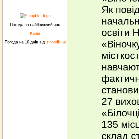
Як пові
начальн
Погода на найближчий час
освіти Н
Канів
«Віночк
Погода на 10 днів від
sinoptik.ua
місткост
навчают
фактичн
станови
27 вихо
«Білочц
135 міс
склад с