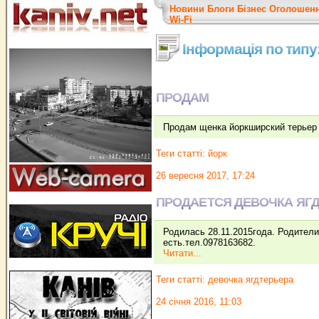
Новини
Блоги
Бізнес
Оголошен
Wi-Fi
Інформація по тип
ПРОДАМ
Продам щенка йоркширский терьер 
Теги статті:
йорк
26 вересня 2017, 17:24
ПРОДАЕТСЯ ДЕВОЧКА ЯГ
Родилась 28.11.2015года. Родител
есть.тел.0978163682.
Читати...
Теги статті:
девочка ягдтерьера
24 січня 2016, 11:03