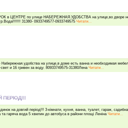
СРОК в ЦЕНТРЕ по улице НАБЕРЕЖНАЯ.УДОБСТВА на улице,во дворе 
р.Вода!!!!!!! 31380- 0933749577-0933749575
Читати...
е Набережная.удобства на улице,в доме есть ванна и необходимая мебе
 +свет и 16 гривен за воду. 80933749575-31380Лена
Читати...
 ПЕРІОД!!!
динок на довгий період!!! 3-кімнати, кухня, ванна, туалет, гараж, садибна
 та гаряча вода 5 хвилин до автобуса в райони площі Леніна
Читати...