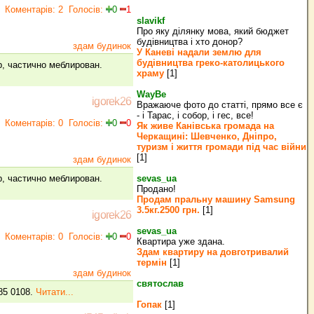
Коментарів: 2
Голосів:
0
1
slavikf
Про яку ділянку мова, який бюджет
будівництва і хто донор?
здам будинок
У Каневі надали землю для
будівництва греко‐католицького
р, частично меблирован.
храму
[1]
WayBe
igorek26
Вражаюче фото до статті, прямо все є
- і Тарас, і собор, і гес, все!
Коментарів: 0
Голосів:
0
0
Як живе Канівська громада на
Черкащині: Шевченко, Дніпро,
туризм і життя громади під час війни
[1]
здам будинок
р, частично меблирован.
sevas_ua
Продано!
Продам пральну машину Samsung
3.5кг.2500 грн.
[1]
igorek26
sevas_ua
Коментарів: 0
Голосів:
0
0
Квартира уже здана.
Здам квартиру на довготривалий
термін
[1]
здам будинок
святослав
85 0108.
Читати...
Гопак
[1]