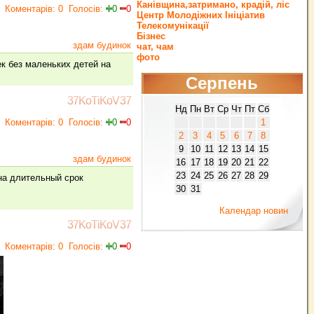
Канівщина,затримано, крадій, ліс
Коментарів: 0
Голосів:
0
0
Центр Молодіжних Ініціатив
Телекомунікації
Бізнес
здам будинок
чат, чам
фото
к без маленьких детей на
Серпень
37KoTiKoV37
Нд
Пн
Вт
Ср
Чт
Пт
Сб
Коментарів: 0
Голосів:
0
0
1
2
3
4
5
6
7
8
9
10
11
12
13
14
15
здам будинок
16
17
18
19
20
21
22
23
24
25
26
27
28
29
на длительный срок
30
31
Календар новин
37KoTiKoV37
Коментарів: 0
Голосів:
0
0