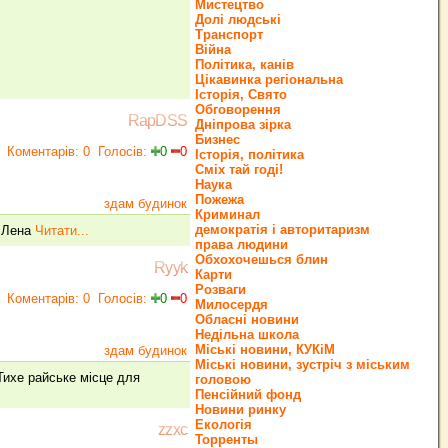
Мистецтво
Долі людські
Транспорт
Війна
Політика, канів
Цікавинка регіональна
Історія, Свято
Обговорення
RapDSS
Дніпрова зірка
Бизнес
Коментарів: 0
Голосів:
0
0
Історія, політика
Сміх тай годі!
Наука
Пожежа
здам будинок
Криминал
демократія і авторитаризм
),Лена
Читати...
права людини
Обхохочешься блин
Ryyk
Карти
Розваги
Коментарів: 0
Голосів:
0
0
Милосердя
Обласні новини
Недільна школа
Міські новини, КУКіМ
здам будинок
Міські новини, зустріч з міським
 Тихе райське місце для
головою
Пенсійний фонд
Новини ринку
Екологія
zzxc
Торренты