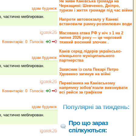
Як живе Канівська громада на
Черкащині: Шевченко, Дніпро,
здам будинок
туризм і життя громади під час війни
р, частично меблирован.
Напроти автовокзалу у Каневі
встановили рамку-розпилювач води
igorek26
Масована атака РФ у ніч з 1 на 2
липня 2026 року — це черговий
Коментарів: 0
Голосів:
0
0
тяжкий воєнний злочин .
Канів серед лідерів українсько-
німецького муніципального
здам будинок
партнерства
р, частично меблирован.
Захисник із села Пекарі Петро
Удовенко загинув на війні
igorek26
Перевізника на Канівському
напрямку зобов’язали виконувати
Коментарів: 0
Голосів:
0
0
всі рейси за графіком
Популярні за тиждень:
здам будинок
р, частично меблирован.
Про що зараз
спілкуються:
igorek26