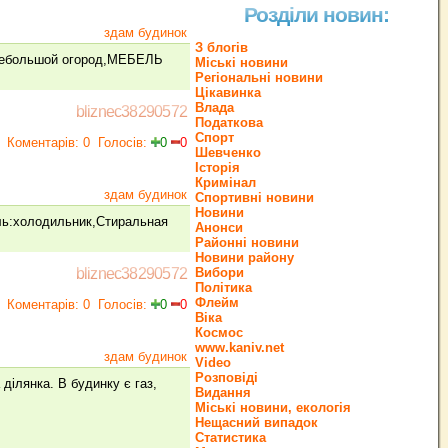
Розділи новин:
здам будинок
З блогів
небольшой огород,МЕБЕЛЬ
Міські новини
Регіональні новини
Цікавинка
Влада
bliznec38290572
Податкова
Спорт
Коментарів: 0
Голосів:
0
0
Шевченко
Історія
Кримінал
здам будинок
Спортивні новини
Новини
ль:холодильник,Стиральная
Анонси
Районні новини
Новини району
Вибори
bliznec38290572
Політика
Флейм
Коментарів: 0
Голосів:
0
0
Віка
Космос
www.kaniv.net
здам будинок
Video
Розповіді
 ділянка. В будинку є газ,
Видання
Міські новини, екологія
Нещасний випадок
Статистика