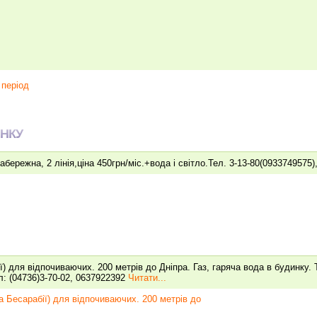
період
НКУ
бережна, 2 лінія,ціна 450грн/міс.+вода і світло.Тел. 3-13-80(0933749575
ї) для відпочиваючих. 200 метрів до Дніпра. Газ, гаряча вода в будинку.
л: (04736)3-70-02, 0637922392
Читати...
а Бесарабії) для відпочиваючих. 200 метрів до