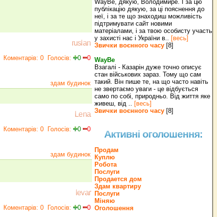
WayBe, дякую, Володимире. І за цю
публікацію дякую, за ці пояснення до
неї, і за те що знаходиш можливість
підтримувати сайт новими
матеріалами, і за твою особисту участь
у захисті нас і України в..
[весь]
ruslan
Звички воєнного часу
[8]
Коментарів: 0
Голосів:
0
0
WayBe
Взагалі - Казарін дуже точно описує
стан військових зараз. Тому що сам
такий. Він пише те, на що часто навіть
здам будинок
не звертаємо уваги - це відбується
само по собі, природньо. Від життя яке
живеш, від ..
[весь]
Звички воєнного часу
[8]
Lena
Коментарів: 0
Голосів:
0
0
Активні оголошення:
Продам
здам будинок
Куплю
Робота
Послуги
Продается дом
Здам квартиру
levar
Послуги
Міняю
Коментарів: 0
Голосів:
0
0
Оголошення