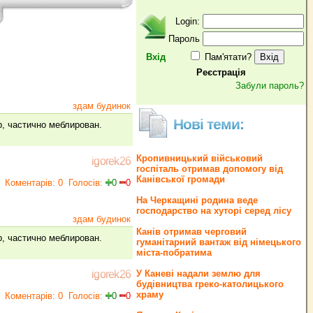
Login:
Пароль
Вхід
Пам'ятати?
Реєстрація
Забули пароль?
здам будинок
Нові теми:
р, частично меблирован.
Кропивницький військовий
igorek26
госпіталь отримав допомогу від
Канівської громади
Коментарів: 0
Голосів:
0
0
На Черкащині родина веде
господарство на хуторі серед лісу
здам будинок
Канів отримав черговий
р, частично меблирован.
гуманітарний вантаж від німецького
міста-побратима
У Каневі надали землю для
igorek26
будівництва греко‐католицького
храму
Коментарів: 0
Голосів:
0
0