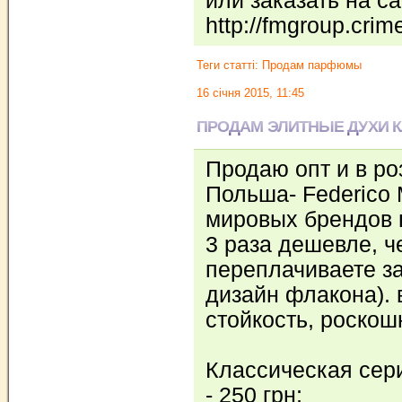
или заказать на с
http://fmgroup.crim
Теги статті:
Продам парфюмы
16 січня 2015, 11:45
ПРОДАМ ЭЛИТНЫЕ ДУХИ 
Продаю опт и в ро
Польша- Federico
мировых брендов п
3 раза дешевле, ч
переплачиваете за
дизайн флакона). 
стойкость, роско
Классическая сер
- 250 грн;