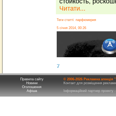
стойкость, роско
Читати...
Теги статті:
парфюмерия
5 січня 2014, 00:26
7
Правила сайту
© 2006-
2026 Рекламна агенція
Новини
Контакт для розміщення реклами т
Оголошення
Афіша
Інформаційний партнер проекту - 