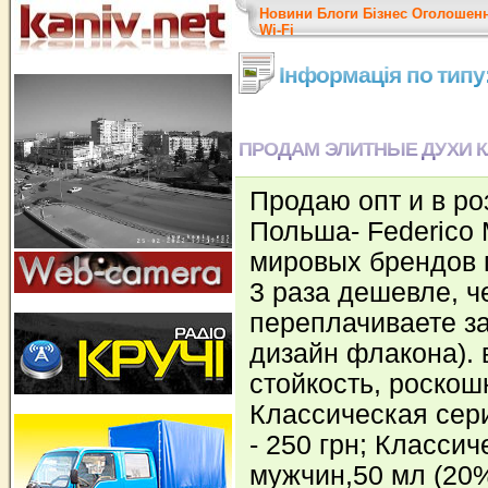
Новини
Блоги
Бізнес
Оголошен
Wi-Fi
Інформація по тип
ПРОДАМ ЭЛИТНЫЕ ДУХИ 
Продаю опт и в ро
Польша- Federico
мировых брендов п
3 раза дешевле, ч
переплачиваете за
дизайн флакона). 
стойкость, роско
Классическая сер
- 250 грн; Класси
мужчин,50 мл (20%