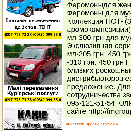
Феромоныдля женщ
Феромоны для мужч
Коллекция HOT- (
аромокомпозиции
мл-300 грн для му
Экслюзивная сери
мл-305 грн, 450 г
-310 грн, 450 грн 
близких роскошны
дистрибьюторов е
предложение. Для
сотрудничества зв
095-121-51-54 Юли
сайте http://fmgro
Теги статті:
Продам парфюмы